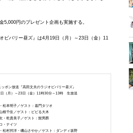
5,000円のプレゼント企画も実施する。
ビバリー昼ズ』は4月19日（月）～23日（金）11
ニッポン放送『高田文夫のラジオビバリー昼ズ』
9日（月）～23日（金）11時30分～13時 生放送
・松本明子／ゲスト：嘉門タツオ
山根千佳／ゲスト：ビビる大木
太・乾貴美子／ゲスト：髭男爵
コ・ナイツ
・松村邦洋・磯山さやか／ゲスト：ダンディ坂野