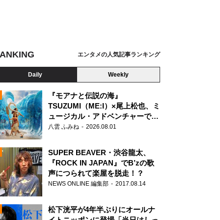
ANKING
エンタメの人気記事ランキング
Daily
Weekly
『モアナと伝説の海』
TSUZUMI（ME:I）×尾上松也、ミ
ュージカル・アドベンチャーで美
N
声を響かせる
八雲 ふみね
2026.08.01
SUPER BEAVER・渋谷龍太、
『ROCK IN JAPAN』でB’zの歌
声につられて楽屋を脱走！？
NEWS ONLINE 編集部
2017.08.14
松下洸平が4年半ぶりにオールナ
イトニッポンに登場「当日はしっ