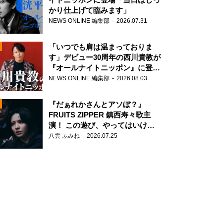
かり仕上げて臨みます」
NEWS ONLINE 編集部
2026.07.31
「いつでも肩は温まっておりま
す」デビュー30周年の西川貴教が
『オールナイトニッポン』に登
場！
NEWS ONLINE 編集部
2026.08.03
N
『だぁれかさんとアソぼ？』
FRUITS ZIPPER 鎮西寿々歌主
演！ この遊び、やってはいけま
せん。
八雲 ふみね
2026.07.25
N