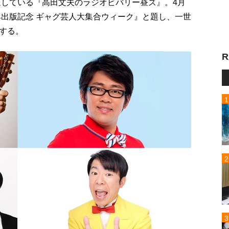
送している『高田文夫のラジオビバリー昼ズ』。4月
典出版記念 ギャグ芸人大集合ウィーク』と題し、一世
する。
R