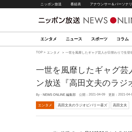
ニッポン放送
番組表
アナウンサー＆パーソナ
エンタメ
ニュース
スポーツ
コラム
TOP
エンタメ
一世を風靡したギャグ芸人が日替わりで生登
一世を風靡したギャグ芸
ン放送『高田文夫のラジ
2021-04-09
2021-04-
By -
NEWS ONLINE 編集部
公開：
更新：
エンタメ
高田文夫のラジオビバリー昼ズ
高田文夫