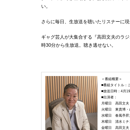
い。
さらに毎日、生放送を聴いたリスナーに現金
ギャグ芸人が大集合する『高田文夫のラジオ
時30分から生放送。聴き逃せない。
＜番組概要＞
■番組タイトル：
■放送日時：4月1
■出演者：
月曜日 高田文夫
火曜日 東貴博・
水曜日 春風亭昇
木曜日 清水ミチ
金曜日 高田文夫