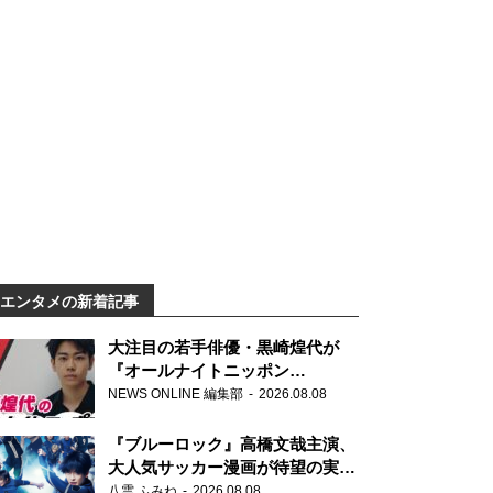
エンタメの新着記事
大注目の若手俳優・黒崎煌代が
『オールナイトニッポン
0(ZERO)』に初登場「今からとて
NEWS ONLINE 編集部
2026.08.08
もワクワクしております！」
『ブルーロック』高橋文哉主演、
大人気サッカー漫画が待望の実写
映画に
八雲 ふみね
2026.08.08