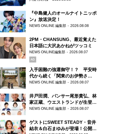
『中島健人のオールナイトニッポ
ン』放送決定！
NEWS ONLINE 編集部
2026.08.08
2PM・CHANSUNG、最近覚えた
日本語に大沢あかねがツッコミ
NEWS ONLINE編集部
2026.08.07
AD
入手困難の強運御守！？ 平安時
代から続く「関東のお伊勢さ
ま」、芝大神宮にてランパンプス
NEWS ONLINE 編集部
2026.08.07
が合格祈願！
井戸田潤、パンサー尾形貴弘、林
家正蔵、ウエストランドが生登
場！『ラジオビバリー昼ズ』
NEWS ONLINE 編集部
2026.08.07
ゲストにSWEET STEADY・音井
結衣＆白石まゆみが登場！公開収