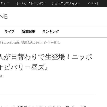
リティー
オールナイトニッポン
ショウアップナイター
イベント
ライフ
新着記事
ランキング
場！ニッポン放送『高田文夫のラジオビバリー昼ズ』
人が日替わりで生登場！ニッポ
オビバリー昼ズ』
09