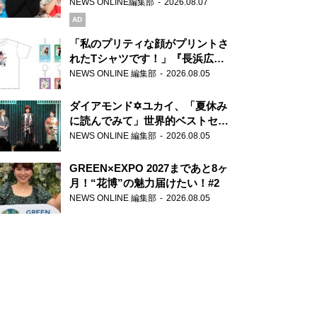
録で素顔全開！
NEWS ONLINE編集部
2026.08.07
AD
「私のプリティな顔がプリントさ
れたTシャツです！」『長浜広奈
天下無双』初の番組グッズ発売
NEWS ONLINE 編集部
2026.08.05
ダイアモンド✡ユカイ、「夏休み
に読んでみて」世界的ベストセラ
ー『アナスタシア』を紹介
NEWS ONLINE 編集部
2026.08.05
GREEN×EXPO 2027まであと8ヶ
月！“花博”の魅力届けたい！#2
NEWS ONLINE 編集部
2026.08.05