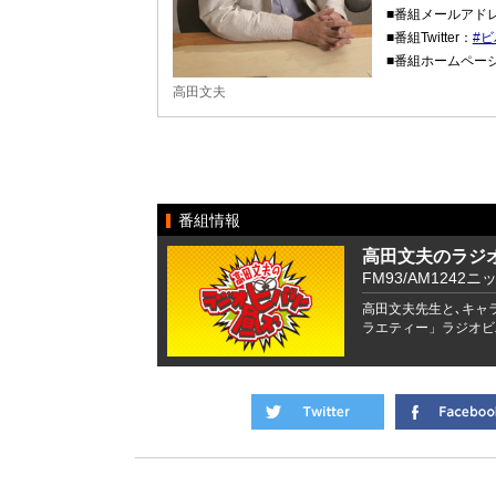
■番組メールアド
■番組Twitter：
#
■番組ホームペー
高田文夫
番組情報
高田文夫のラジ
FM93/AM1242ニ
高田文夫先生と､キャ
ラエティー」ラジオビ