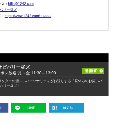
レス：
hills@1242.com
ビバリー昼ズ
ジ：
https://www.1242.com/takada/
オビバリー昼ズ
ッポン放送 月～金 11:30～13:00
ラクターの濃～いパーソナリティがお送りする「昼休みのお笑いバ
バリー昼ズ！