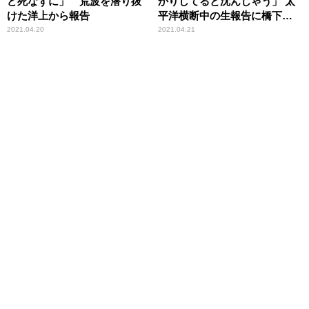
ど死なずに」 荒波を潜り抜
かりしてると沈んじゃう」 太
けた洋上から報告
平洋横断中の生報告に橋下徹
も脱帽
2021.04.20
2021.04.21