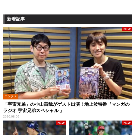
新着記事
NEW
エンタメ
「宇宙兄弟」の小山宙哉がゲスト出演！地上波特番『マンガの
ラジオ 宇宙兄弟スペシャル 』
2026.08.09
NEW
NEW