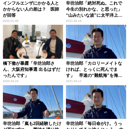
インフルエンザにかかる人と
辛坊治郎「絶対死ぬ。これで
かからない人の差は？ 医師
今生の別れかな、と思った」
が回答
“山みたいな波”に太平洋上で
襲われる
2020.01.08
2021.04.19
橋下徹が暴露「辛坊治郎さ
辛坊治郎「カロリーメイトな
ん、大阪府知事選 出るはずだ
ければ、とっくに死んでま
ったんです」
す」 早速の“難航海”を海上
から電話レポート
2020.04.23
2021.04.12
辛坊治郎「嵐も2回経験したけ
辛坊治郎「毎日命がけ。うっ