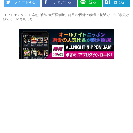
ツイートする
シェアする
送る
はてな
TOP
エンタメ
辛坊治郎の太平洋横断、前回の“因縁”の位置に接近で告白「状況が
似てる」の写真（3）