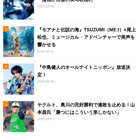
2026.08.08
『モアナと伝説の海』TSUZUMI（ME:I）×尾上
松也、ミュージカル・アドベンチャーで美声を
響かせる
2026.08.01
『中島健人のオールナイトニッポン』放送決
定！
2026.08.08
ヤクルト、奥川の完封勝利で連敗を止める！山
本昌氏「勝つにはこういう形しかない」
2026.08.07