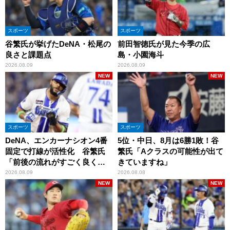
スポーツ
スポーツ
谷繁氏が挙げたDeNA・松尾の
前田智徳氏が見た今季の広
良さと課題点
島・小園海斗
2026.08.09
2026.08.09
NEW
NEW
スポーツ
スポーツ
DeNA、エンカーナシオン4番
5位・中日、8月は6勝1敗！谷
固定で打線が活性化 谷繁氏
繁氏「Aクラスの可能性が出て
「前後の流れがすごく良くな
きていますね」
りましたね」
2026.08.09
2026.08.08
NEW
NEW