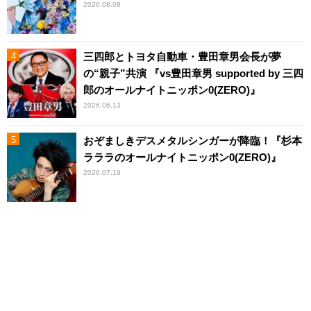
2026.08.08
三四郎とトヨタ自動車・豊田章男会長が夢
の“親子”共演 『vs豊田章男 supported by 三四
郎のオールナイトニッポン0(ZERO)』
2026.06.13
おぞましきデスメタルシンガーが降臨！『杉本
ラララのオールナイトニッポン0(ZERO)』
2026.07.19