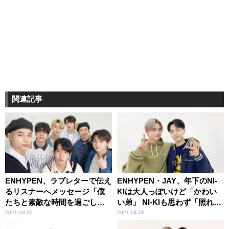
関連記事
ENHYPEN、ラブレターで伝え
ENHYPEN・JAY、年下のNI-
るリスナーへメッセージ「僕
KIは大人っぽいけど「かわい
たちと素敵な時間を過ごしま
い弟」 NI-KIも思わず「照れま
しょう」
すね」
2021.03.30
2021.04.06