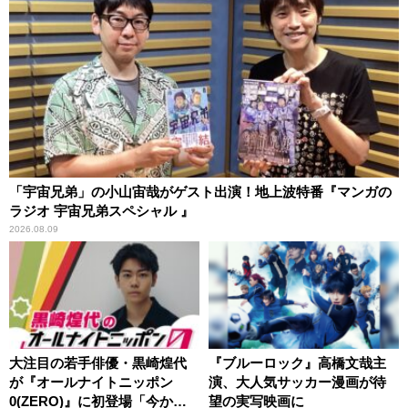
「宇宙兄弟」の小山宙哉がゲスト出演！地上波特番『マンガの
ラジオ 宇宙兄弟スペシャル 』
2026.08.09
大注目の若手俳優・黒崎煌代
『ブルーロック』高橋文哉主
が『オールナイトニッポン
演、大人気サッカー漫画が待
0(ZERO)』に初登場「今から
望の実写映画に