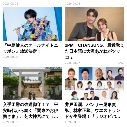
とてもワクワクしておりま
2026.08.08
2026.08.08
す！」
『中島健人のオールナイトニ
2PM・CHANSUNG、最近覚え
ッポン』放送決定！
た日本語に大沢あかねがツッ
コミ
2026.08.08
2026.08.07
AD
入手困難の強運御守！？ 平
井戸田潤、パンサー尾形貴
安時代から続く「関東のお伊
弘、林家正蔵、ウエストラン
勢さま」、芝大神宮にてラン
ドが生登場！『ラジオビバリ
パンプスが合格祈願！
ー昼ズ』
2026.08.07
2026.08.07