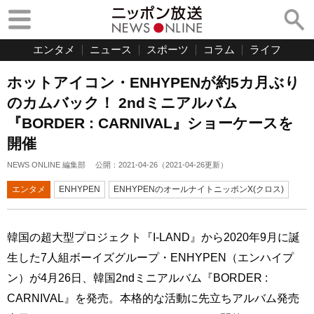
エンタメ
ニュース
スポーツ
コラム
ライフ
ホットアイコン・ENHYPENが約5カ月ぶり
のカムバック！ 2ndミニアルバム
『BORDER : CARNIVAL』ショーケースを
開催
NEWS ONLINE 編集部
公開：
2021-04-26
（
2021-04-26
更新）
エンタメ
ENHYPEN
ENHYPENのオールナイトニッポンX(クロス)
韓国の超大型プロジェクト『I-LAND』から2020年9月に誕
生した7人組ボーイズグループ・ENHYPEN（エンハイプ
ン）が4月26日、韓国2ndミニアルバム『BORDER :
CARNIVAL』を発売。本格的な活動に先立ちアルバム発売