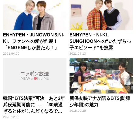
ENHYPEN・JUNGWON＆NI-
ENHYPEN・NI-KI、
KI、ファンへの愛が炸裂！
SUNGHOONへの“いたずらっ
「ENGENEしか勝たん！」
子エピソード”を披露
2021.04.20
2021.04.13
韓国“BTS法案”可決 あと2年
新保友映アナが語るBTS(防弾
兵役延期可能に……「30歳過
少年団)の魅力
ぎると体がしんどくなるでし
2018.09.25
ょう」辛坊治郎が解説
2020.12.06