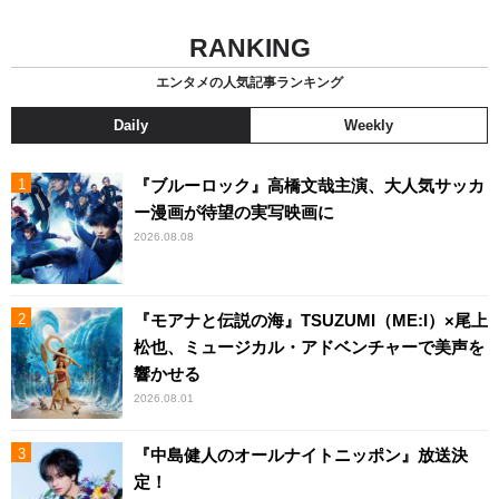
RANKING
エンタメの人気記事ランキング
Daily
Weekly
『ブルーロック』高橋文哉主演、大人気サッカ
ー漫画が待望の実写映画に
2026.08.08
『モアナと伝説の海』TSUZUMI（ME:I）×尾上
松也、ミュージカル・アドベンチャーで美声を
響かせる
2026.08.01
『中島健人のオールナイトニッポン』放送決
定！