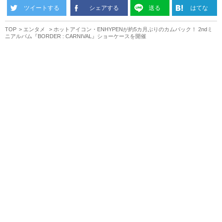
ツイートする
シェアする
送る
はてな
TOP
エンタメ
ホットアイコン・ENHYPENが約5カ月ぶりのカムバック！ 2ndミ
ニアルバム『BORDER : CARNIVAL』ショーケースを開催