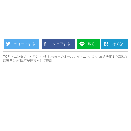
ツイートする
シェアする
送る
はてな
TOP
エンタメ
『くりぃむしちゅーのオールナイトニッポン』放送決定！ “伝説の
深夜ラジオ番組”が特番として復活！