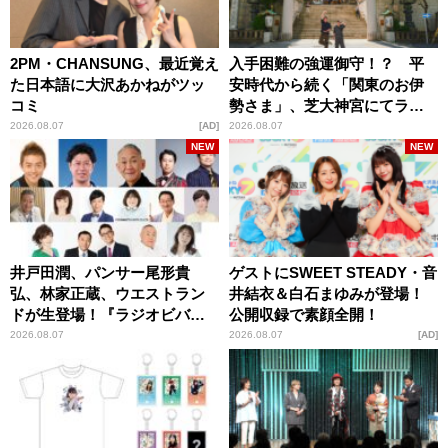
2PM・CHANSUNG、最近覚え
入手困難の強運御守！？ 平
た日本語に大沢あかねがツッ
安時代から続く「関東のお伊
コミ
勢さま」、芝大神宮にてラン
パンプスが合格祈願！
2026.08.07
AD
2026.08.07
NEW
NEW
井戸田潤、パンサー尾形貴
ゲストにSWEET STEADY・音
弘、林家正蔵、ウエストラン
井結衣＆白石まゆみが登場！
ドが生登場！『ラジオビバリ
公開収録で素顔全開！
ー昼ズ』
2026.08.07
2026.08.07
AD