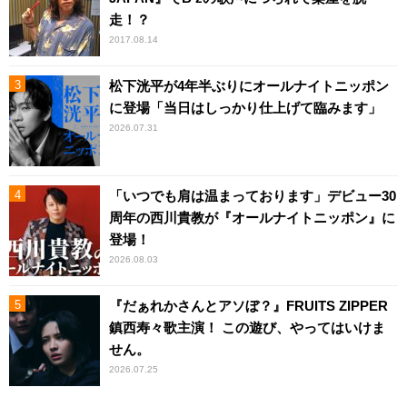
走！？
2017.08.14
松下洸平が4年半ぶりにオールナイトニッポン
に登場「当日はしっかり仕上げて臨みます」
2026.07.31
「いつでも肩は温まっております」デビュー30
周年の西川貴教が『オールナイトニッポン』に
登場！
2026.08.03
『だぁれかさんとアソぼ？』FRUITS ZIPPER
鎮西寿々歌主演！ この遊び、やってはいけま
せん。
2026.07.25