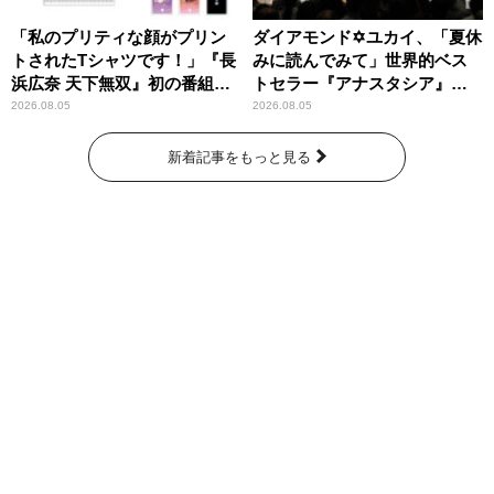
「私のプリティな顔がプリン
ダイアモンド✡ユカイ、「夏休
トされたTシャツです！」『長
みに読んでみて」世界的ベス
浜広奈 天下無双』初の番組グ
トセラー『アナスタシア』を
ッズ発売
紹介
2026.08.05
2026.08.05
新着記事をもっと見る