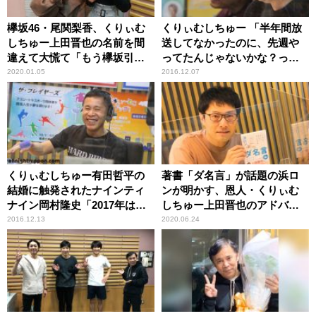
欅坂46・尾関梨香、くりぃむ
くりぃむしちゅー 「半年間放
しちゅー上田晋也の名前を間
送してなかったのに、先週や
違えて大慌て「もう欅坂引退
ってたんじゃないかな？って
だ…」
くらいの放送」
2020.01.05
2016.12.07
くりぃむしちゅー有田哲平の
著書「ダ名言」が話題の浜ロ
結婚に触発されたナインティ
ンが明かす、恩人・くりぃむ
ナイン岡村隆史「2017年は本
しちゅー上田晋也のアドバイ
気で合コンをします」
ス
2016.12.13
2020.06.24