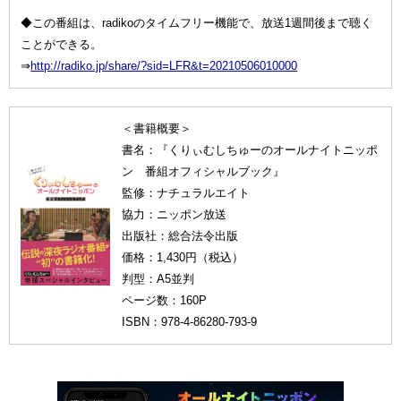
◆この番組は、radikoのタイムフリー機能で、放送1週間後まで聴く
ことができる。
⇒
http://radiko.jp/share/?sid=LFR&t=20210506010000
＜書籍概要＞
書名：『くりぃむしちゅーのオールナイトニッポ
ン 番組オフィシャルブック』
監修：ナチュラルエイト
協力：ニッポン放送
出版社：総合法令出版
価格：1,430円（税込）
判型：A5並判
ページ数：160P
ISBN：978-4-86280-793-9