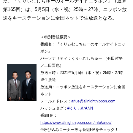
た。『くりぃむしちゅーのオールナイトニッポン』（通算
第165回）は、5月5日（水・祝）25時～27時、ニッポン放
送をキーステーションに全国ネットで生放送となる。
＜特別番組概要＞
番組名：『くりぃむしちゅーのオールナイトニッ
ポン』
パーソナリティ：くりぃむしちゅー （有田哲平
／上田晋也）
放送日時：2021年5月5日（水・祝）25時～27時
※生放送
放送局：ニッポン放送をキーステーションに全国
ネット
メールアドレス：
ariue@allnightnippon.com
ハッシュタグ：
#くりぃむANN
番組HP：
https://www.allnightnippon.com/info/ariue/
※呼び込みコーナー等は番組HPをチェック！