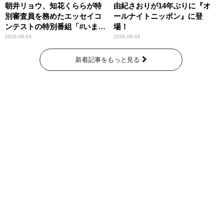
朝井リョウ、知花くららが特
由紀さおりが14年ぶりに『オ
別審査員を務めたエッセイコ
ールナイトニッポン』に登
ンテストの特別番組「#いまあ
場！
なたに伝えたいこと」
2026.08.04
2026.08.04
新着記事をもっと見る