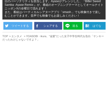
日のパーソナリティを担当します。Ayaseがアレンジした、『Bitter Sweet
Samba -Ayase Remix-』が、番組のオープニングテーマとしてオールナイト
ニッポンXの全曜日で流れます！
また、番組はバーティカルシアターアプリ「smash.」でも映像付きで楽し
むことができます。音声でも映像でもお楽しみください！
ツイートする
シェアする
送る
はてな
TOP
エンタメ
YOASOBI・ikura、“金髪”だった女子中学生時代を告白「ヤンキー
だったわけじゃないですよ？」