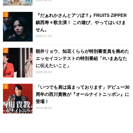
2026.08.01
『だぁれかさんとアソぼ？』FRUITS ZIPPER
鎮西寿々歌主演！ この遊び、やってはいけま
せん。
2026.07.25
朝井リョウ、知花くららが特別審査員を務めた
エッセイコンテストの特別番組「#いまあなた
に伝えたいこと」
2026.08.04
「いつでも肩は温まっております」デビュー30
周年の西川貴教が『オールナイトニッポン』に
登場！
2026.08.03