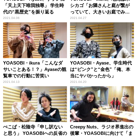
「天上天下唯我独尊」 学生時
シカゴ「お隣さんと庭が繋が
代の“黒歴史”を振り返る
っていて、大きいお庭でみん
な行き来」
2021.04.06
2021.04.27
YOASOBI・ikura「こんなダ
YOASOBI・Ayase、学生時代
サいことある！？」Ayaseの観
は“ピンク”と“金色”「俺、本
覧車での行動に苦笑い
当にヤバかったから」
2021.04.13
2021.04.20
ぺこぱ・松陰寺「申し訳ない
Creepy Nuts、ラジオ界進出の
と思う」 YOASOBIへの反省の
後輩・YOASOBIに向けて「ま