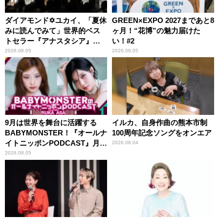
ダイアモンド✡ユカイ、「夏休
GREEN×EXPO 2027まであと8
みに読んでみて」世界的ベス
ヶ月！“花博”の魅力届けた
トセラー『アナスタシア』を
い！#2
紹介
2026.08.05
2026.08.05
9月は世界を舞台に活躍する
イルカ、自身作曲の熊本市制
BABYMONSTER！『オールナ
100周年記念ソングをオンエア
イトニッポンPODCAST』月替
2026.08.04
わりパーソナリティ
2026.08.05