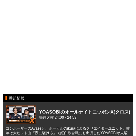
番組情報
YOASOBIのオールナイトニッポンX(クロス)
毎週火曜 24:00 - 24:53
コンポーザーのAyaseと、ボーカルのikuraによるクリエイターユニット。昨
年は大ヒット曲『夜に駆ける』で紅白歌合戦にも出演したYOASOBIが火曜