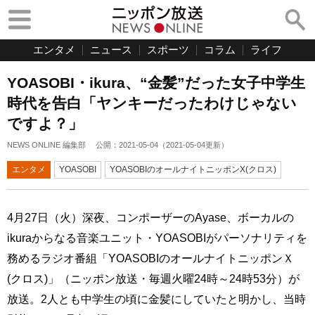
エンタメ
ニュース
スポーツ
コラム
ライフ
YOASOBI・ikura、“金髪”だった女子中学生
時代を告白「ヤンキーだったわけじゃない
ですよ？」
NEWS ONLINE 編集部
公開：
2021-05-04
（
2021-05-04
更新）
エンタメ
YOASOBI
YOASOBIのオールナイトニッポンX(クロス)
4月27日（火）深夜、コンポーザーのAyase、ボーカルの
ikuraからなる音楽ユニット・YOASOBIがパーソナリティを
務めるラジオ番組「YOASOBIのオールナイトニッポンＸ
(クロス)」（ニッポン放送・毎週火曜24時～24時53分）が
放送。2人とも中学生の頃に金髪にしていたと明かし、当時