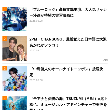
『ブルーロック』高橋文哉主演、大人気サッカ
ー漫画が待望の実写映画に
2026.08.08
2PM・CHANSUNG、最近覚えた日本語に大沢
あかねがツッコミ
2026.08.07
AD
『中島健人のオールナイトニッポン』放送決
定！
2026.08.08
『モアナと伝説の海』TSUZUMI（ME:I）×尾上
松也、ミュージカル・アドベンチャーで美声を