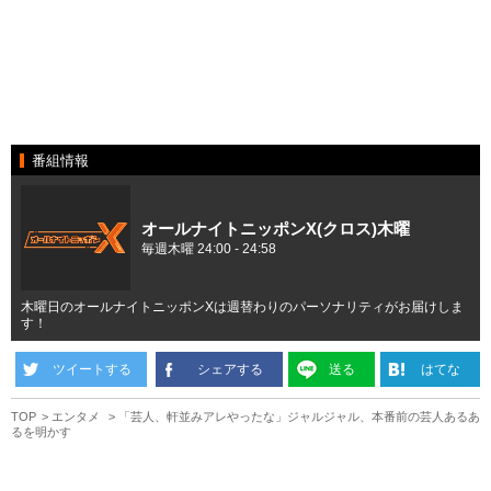
番組情報
オールナイトニッポンX(クロス)木曜
毎週木曜 24:00 - 24:58
木曜日のオールナイトニッポンXは週替わりのパーソナリティがお届けしま
す！
ツイートする
シェアする
送る
はてな
TOP
エンタメ
「芸人、軒並みアレやったな」ジャルジャル、本番前の芸人あるあ
るを明かす