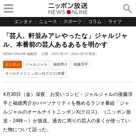
エンタメ
ニュース
スポーツ
コラム
ライフ
「芸人、軒並みアレやったな」ジャルジャ
ル、本番前の芸人あるあるを明かす
NEWS ONLINE 編集部
公開：
2021-05-07
（
2021-05-07
更新）
エンタメ
ジャルジャル
福徳秀介
後藤淳平
オールナイトニッポンX(クロス)木曜
4月30日（金）深夜、お笑いコンビ・ジャルジャルの後藤淳
平と福徳秀介がパーソナリティを務めるラジオ番組「ジャ
ルジャルのオールナイトニッポンX(クロス)」（ニッポン放
送・24時～）が放送。過去に周りの芸人の多くが使ってい
た物について語った。