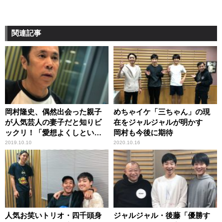
関連記事
岡村隆史、偶然出会った親子
めちゃイケ「三ちゃん」の現
が人気芸人の妻子だと知りビ
在をジャルジャルが明かす
ックリ！「愛想よくしといて
岡村も今後に期待
良かった」
2019.10.10
2020.10.16
人気お笑いトリオ・四千頭身
ジャルジャル・後藤「優勝す