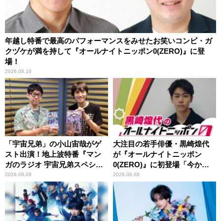
年越し特番で最高のパフォーマンスをみせたお笑いコンビ・ガ
クヅケが満を持して『オールナイトニッポン0(ZERO)』に登
場！
2026.08.10
「宇宙兄弟」の小山宙哉がゲ
大注目の若手俳優・黒崎煌代
スト出演！地上波特番『マン
が『オールナイトニッポン
ガのラジオ 宇宙兄弟スペシャ
0(ZERO)』に初登場「今から
ル 』
とてもワクワクしておりま
2026.08.09
2026.08.08
す！」