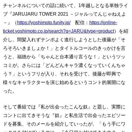
チャンネルについての話に続いて、1年越しとなる単独ライ
ブ『JARUJARU TOWER 2021 －ジャルってんじゃねえよ
－』（
https://yoshimoto.funity.jp/
配信：
https://online-
ticket.yoshimoto.co.jp/search?q=JARU&type=product
）を紹
介し、間髪入れずテンポよく進行しようとした後藤が「そ
ろそろいきましょか！」とタイトルコールのきっかけを言
うと、福徳から「ちゃんと台本通り言うな！」というツッ
コミが。さらには「どんどんキャラ濃くなっていくんちゃ
う？」というフリが入り、それを受けて、後藤が即興で
様々なキャラクターを演じ始めるというコント的展開にな
った。
そして番組では『私が出会ったこんな奴』と題し、実際に
コントに出てきそうな『奴』と私生活で出会ったエピソー
ドを募集、そのメールを紹介していったが、「もう手にワ