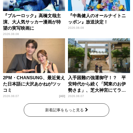
『ブルーロック』高橋文哉主
『中島健人のオールナイトニ
演、大人気サッカー漫画が待
ッポン』放送決定！
望の実写映画に
2026.08.08
2026.08.08
2PM・CHANSUNG、最近覚え
入手困難の強運御守！？ 平
た日本語に大沢あかねがツッ
安時代から続く「関東のお伊
コミ
勢さま」、芝大神宮にてラン
パンプスが合格祈願！
2026.08.07
AD
2026.08.07
新着記事をもっと見る