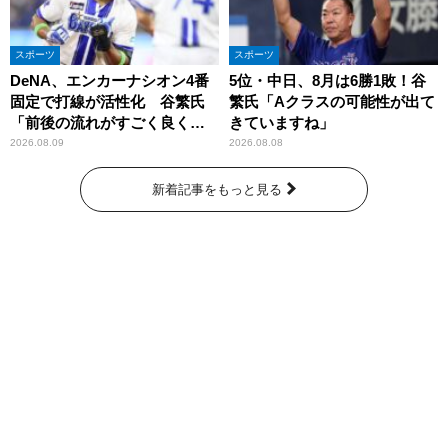
スポーツ
スポーツ
DeNA、エンカーナシオン4番
5位・中日、8月は6勝1敗！谷
固定で打線が活性化 谷繁氏
繁氏「Aクラスの可能性が出て
「前後の流れがすごく良くな
きていますね」
りましたね」
2026.08.09
2026.08.08
新着記事をもっと見る