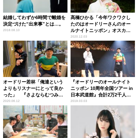
結婚してわずか6時間で離婚を
髙橋ひかる「今年ワクワクし
決定づけた“出来事”とは…。
たのはオードリーさんのオー
ルナイトニッポン」オスカー
2018.08.10
晴れ着お披露目で振り返る
2020.12.03
オードリー若林「俺達という
『オードリーのオールナイト
よりもリスナーにとって良か
ニッポン 10周年全国ツアー in
った」 『さよならむつみ
日本武道館』合計2万2千人の
荘』ギャラクシー賞入賞に喜
リトルトゥースを沸かせる！
2020.06.12
2019.03.03
び