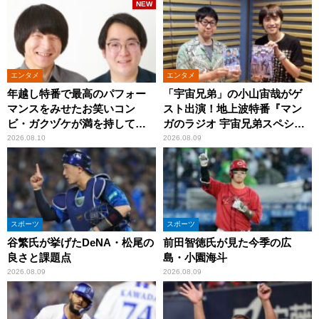
NEW
エンタメ
エンタメ
年越し特番で最高のパフォー
「宇宙兄弟」の小山宙哉がゲ
マンスをみせたお笑いコン
スト出演！地上波特番『マン
ビ・ガクヅケが満を持して
ガのラジオ 宇宙兄弟スペシャ
『オールナイトニッポン
ル 』
2026.08.10
2026.08.09
0(ZERO)』に登場！
スポーツ
スポーツ
谷繁氏が挙げたDeNA・松尾の
前田智徳氏が見た今季の広
良さと課題点
島・小園海斗
2026.08.09
2026.08.09