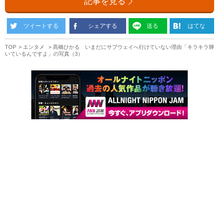
記事を見る
ツイートする
シェアする
送る
はてな
TOP
エンタメ
髙橋ひかる いまだにサブウェイへ行けていない理由「キラキラ輝
いているんですよ」の写真（3）