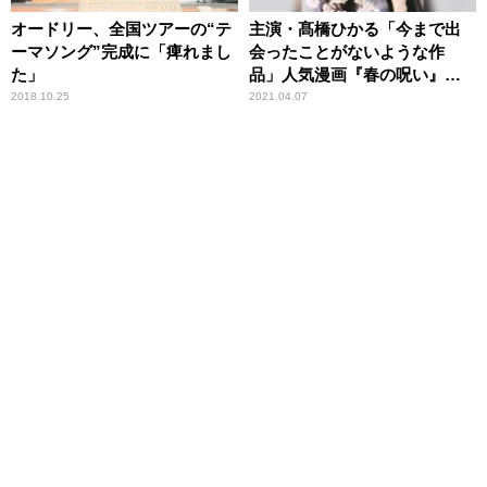
オードリー、全国ツアーの“テ
主演・髙橋ひかる「今まで出
ーマソング”完成に「痺れまし
会ったことがないような作
た」
品」人気漫画『春の呪い』ド
ラマ化決定
2018.10.25
2021.04.07