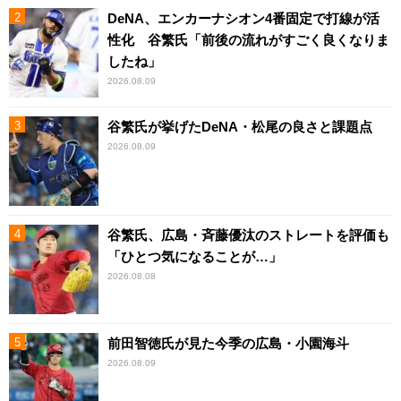
DeNA、エンカーナシオン4番固定で打線が活
性化 谷繁氏「前後の流れがすごく良くなりま
したね」
2026.08.09
谷繁氏が挙げたDeNA・松尾の良さと課題点
2026.08.09
谷繁氏、広島・斉藤優汰のストレートを評価も
「ひとつ気になることが…」
2026.08.08
前田智徳氏が見た今季の広島・小園海斗
2026.08.09