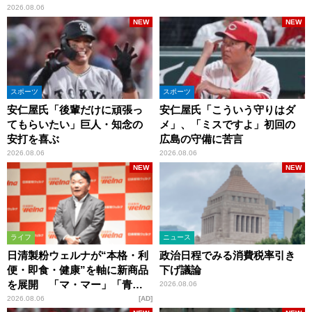
2026.08.06
NEW
NEW
スポーツ
スポーツ
安仁屋氏「後輩だけに頑張っ
安仁屋氏「こういう守りはダ
てもらいたい」巨人・知念の
メ」、「ミスですよ」初回の
安打を喜ぶ
広島の守備に苦言
2026.08.06
2026.08.06
NEW
NEW
ライフ
ニュース
日清製粉ウェルナが“本格・利
政治日程でみる消費税率引き
便・即食・健康”を軸に新商品
下げ議論
を展開 「マ・マー」「青の
2026.08.06
洞窟」ブランドを強化
2026.08.06
AD