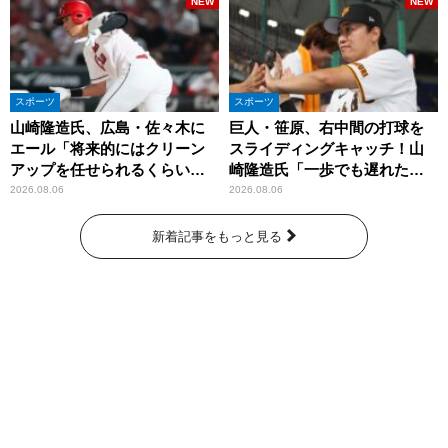
NEW
NEW
スポーツ
スポーツ
山崎隆造氏、広島・佐々木に
巨人・笹原、右中間の打球を
エール「将来的にはクリーン
スライディングキャッチ！山
アップを任せられるくらいま
崎隆造氏「一歩でも遅れた
では成長して」
ら…」
2026.08.06
2026.08.06
新着記事をもっと見る