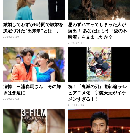
結婚してわずか6時間で離婚を
思わずハマってしまった人が
決定づけた“出来事”とは…。
続出！ あなたはもう「愛の不
時着」を見ましたか？
2018.08.10
2020.05.17
追悼、三浦春馬さん その輝
祝！『鬼滅の刃』遊郭編 テレ
きは永遠に……
ビアニメ化 宇髄天元がイケ
メンすぎる！！
2020.08.02
2021.02.16