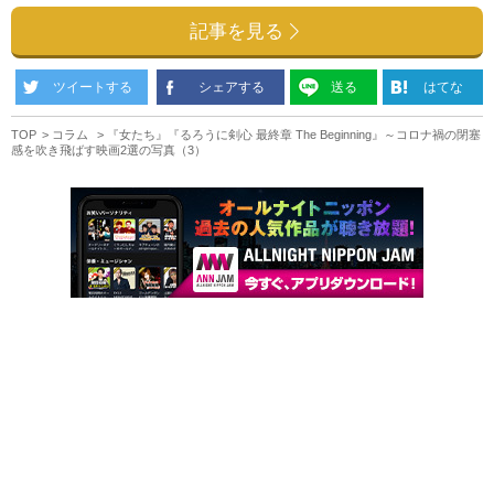
記事を見る
ツイートする
シェアする
送る
はてな
TOP
コラム
『女たち』『るろうに剣心 最終章 The Beginning』～コロナ禍の閉塞
感を吹き飛ばす映画2選の写真（3）