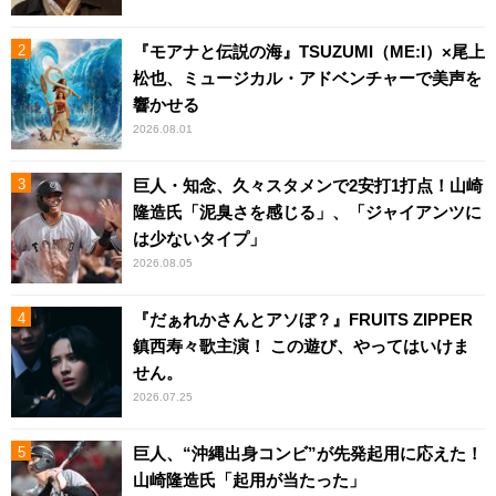
『モアナと伝説の海』TSUZUMI（ME:I）×尾上
松也、ミュージカル・アドベンチャーで美声を
響かせる
2026.08.01
巨人・知念、久々スタメンで2安打1打点！山崎
隆造氏「泥臭さを感じる」、「ジャイアンツに
は少ないタイプ」
2026.08.05
『だぁれかさんとアソぼ？』FRUITS ZIPPER
鎮西寿々歌主演！ この遊び、やってはいけま
せん。
2026.07.25
巨人、“沖縄出身コンビ”が先発起用に応えた！
山崎隆造氏「起用が当たった」