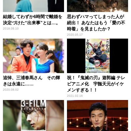
結婚してわずか6時間で離婚を
思わずハマってしまった人が
決定づけた“出来事”とは…。
続出！ あなたはもう「愛の不
時着」を見ましたか？
2018.08.10
2020.05.17
追悼、三浦春馬さん その輝
祝！『鬼滅の刃』遊郭編 テレ
きは永遠に……
ビアニメ化 宇髄天元がイケ
メンすぎる！！
2020.08.02
2021.02.16