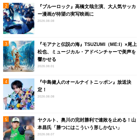
『ブルーロック』高橋文哉主演、大人気サッカ
ー漫画が待望の実写映画に
2026.08.08
『モアナと伝説の海』TSUZUMI（ME:I）×尾上
松也、ミュージカル・アドベンチャーで美声を
響かせる
2026.08.01
『中島健人のオールナイトニッポン』放送決
定！
2026.08.08
ヤクルト、奥川の完封勝利で連敗を止める！山
本昌氏「勝つにはこういう形しかない」
2026.08.07