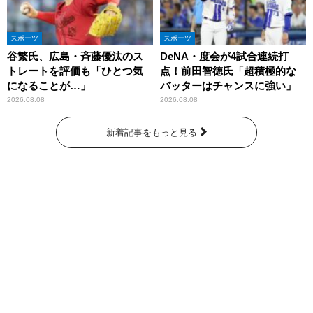
スポーツ
スポーツ
谷繁氏、広島・斉藤優汰のス
DeNA・度会が4試合連続打
トレートを評価も「ひとつ気
点！前田智徳氏「超積極的な
になることが…」
バッターはチャンスに強い」
2026.08.08
2026.08.08
新着記事をもっと見る