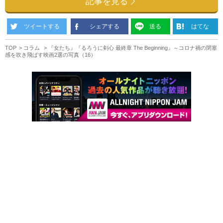
記事を見る
ツイートする
シェアする
送る
はてな
TOP
コラム
『女たち』『るろうに剣心 最終章 The Beginning』～コロナ禍の閉塞
感を吹き飛ばす映画2選の写真（16）