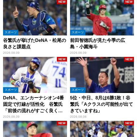
NEW
NEW
スポーツ
スポーツ
谷繁氏が挙げたDeNA・松尾の
前田智徳氏が見た今季の広
良さと課題点
島・小園海斗
2026.08.09
2026.08.09
NEW
NEW
スポーツ
スポーツ
DeNA、エンカーナシオン4番
5位・中日、8月は6勝1敗！谷
固定で打線が活性化 谷繁氏
繁氏「Aクラスの可能性が出て
「前後の流れがすごく良くな
きていますね」
りましたね」
2026.08.09
2026.08.08
NEW
NEW