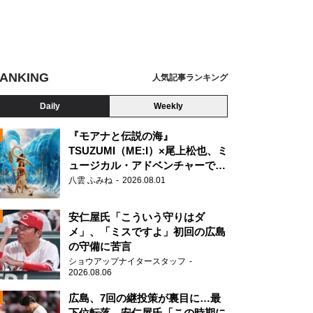
ANKING
人気記事ランキング
Daily
Weekly
『モアナと伝説の海』
TSUZUMI（ME:I）×尾上松也、ミ
ュージカル・アドベンチャーで美
N
声を響かせる
三前総理大臣、飯田浩司アナウンサー
八雲 ふみね
2026.08.01
安仁屋氏「こういう守りはダ
メ」、「ミスですよ」初回の広島
の守備に苦言
ショウアップナイタースタッフ
2026.08.06
広島、7回の継投策が裏目に…最
下位転落 安仁屋氏「この時期に