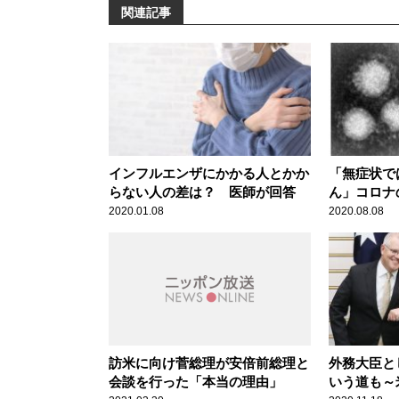
関連記事
インフルエンザにかかる人とかか
「無症状で
らない人の差は？ 医師が回答
ん」コロナ
ったメディ
2020.01.08
2020.08.08
異議
訪米に向け菅総理が安倍前総理と
外務大臣と
会談を行った「本当の理由」
いう道も～