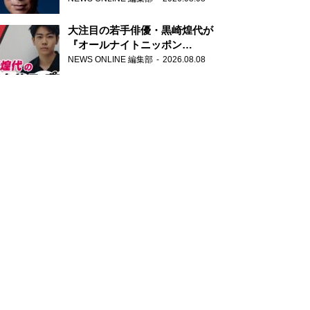
大注目の若手俳優・黒崎煌代が
『オールナイトニッポン
0(ZERO)』に初登場「今からとて
NEWS ONLINE 編集部
2026.08.08
もワクワクしております！」