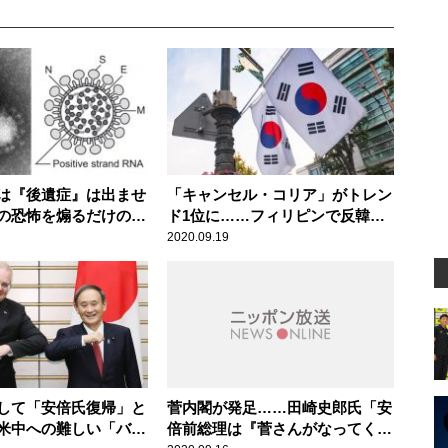
は『後遺症』は出ませ
「キャンセル・コリア」がトレン
の恐怖を煽るだけの誤
ド1位に……フィリピンで反韓感
アの語法に辛坊治郎が
情が高まったわけ
2020.09.19
して「安倍氏復帰」と
菅内閣が発足……田崎史郎氏「安
米中への難しい「バラ
倍前総理は『菅さんがなってくれ