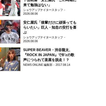
来て勉強はない」
ショウアップナイタースタッフ
2026.08.06
安仁屋氏「後輩だけに頑張っても
らいたい」巨人・知念の安打を喜
ぶ
N
ショウアップナイタースタッフ
AD
2026.08.06
SUPER BEAVER・渋谷龍太、
『ROCK IN JAPAN』でB’zの歌
声につられて楽屋を脱走！？
NEWS ONLINE 編集部
2017.08.14
2