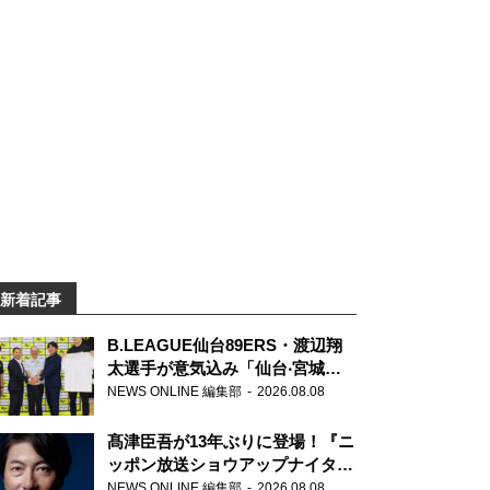
新着記事
B.LEAGUE仙台89ERS・渡辺翔
太選手が意気込み「仙台‧宮城を
さらに盛り上げていきたいです」
NEWS ONLINE 編集部
2026.08.08
髙津臣吾が13年ぶりに登場！『ニ
ッポン放送ショウアップナイタ
ー』
NEWS ONLINE 編集部
2026.08.08