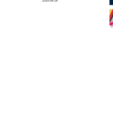
を強いられる日本
るのがいい』と本人と話してい
2020.09.16
た」裏側を明かす