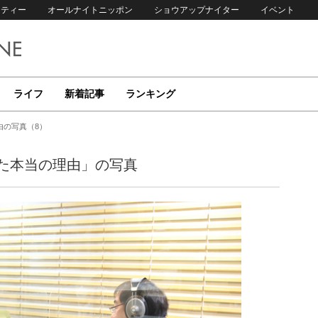
リティー
オールナイトニッポン
ショウアップナイター
イベント
ライフ
新着記事
ランキング
由の写真（8）
た本当の理由」の写真