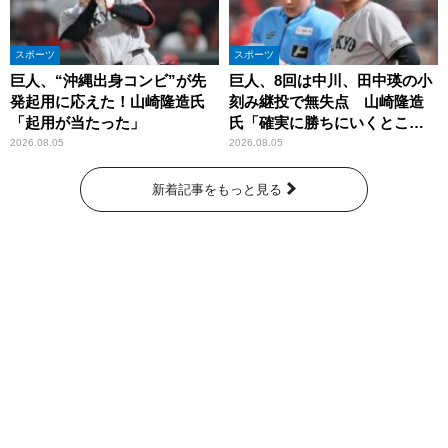
スポーツ
スポーツ
巨人、“沖縄出身コンビ”が先
巨人、8回は中川、田中瑛の小
発起用に応えた！山崎隆造氏
刻み継投で無失点 山崎隆造
「起用が当たった」
氏「確実に勝ちにいくとこ
ろ」
2026.08.05
2026.08.05
新着記事をもっと見る