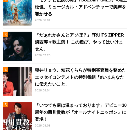
松也、ミュージカル・アドベンチャーで美声を
響かせる
2026.08.01
『だぁれかさんとアソぼ？』FRUITS ZIPPER
鎮西寿々歌主演！ この遊び、やってはいけま
せん。
2026.07.25
朝井リョウ、知花くららが特別審査員を務めた
エッセイコンテストの特別番組「#いまあなた
に伝えたいこと」
2026.08.04
「いつでも肩は温まっております」デビュー30
周年の西川貴教が『オールナイトニッポン』に
登場！
2026.08.03