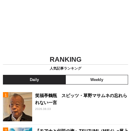
RANKING
人気記事ランキング
Daily
Weekly
笑福亭鶴瓶 スピッツ・草野マサムネの忘れら
れない一言
2026.08.03
『モアナと伝説の海』TSUZUMI（ME:I）×尾上