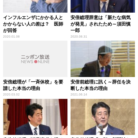
インフルエンザにかかる人と
安倍総理辞意は「新たな病気
かからない人の差は？ 医師
が発見」されたため～須田慎
が回答
一郎
2020.01.08
2020.08.31
安倍総理が「一斉休校」を要
安倍前総理に訊く～辞任を決
請した本当の理由
断した本当の理由
2020.03.02
2021.06.14