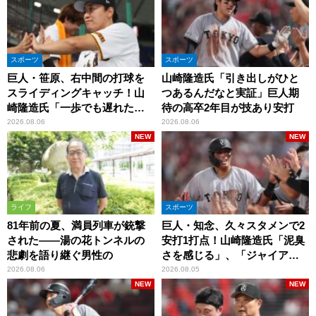
スポーツ
スポーツ
巨人・笹原、右中間の打球を
山崎隆造氏「引き出しがひと
スライディングキャッチ！山
つあるんだなと実証」巨人期
崎隆造氏「一歩でも遅れた
待の高卒2年目が技あり安打
ら…」
2026.08.06
2026.08.06
NEW
NEW
ライフ
スポーツ
81年前の夏、満員列車が銃撃
巨人・知念、久々スタメンで2
された――湯の花トンネルの
安打1打点！山崎隆造氏「泥臭
悲劇を語り継ぐ男性の
さを感じる」、「ジャイアン
ツには少ないタイプ」
2026.08.06
2026.08.05
NEW
NEW