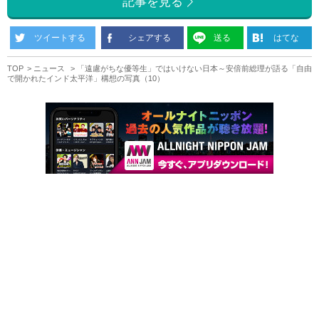
記事を見る
ツイートする
シェアする
送る
はてな
TOP
ニュース
「遠慮がちな優等生」ではいけない日本～安倍前総理が語る「自由
で開かれたインド太平洋」構想の写真（10）