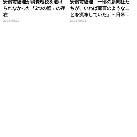
安倍前総理が消費増税を避け
安倍前総理「一部の新聞社た
られなかった「2つの壁」の存
ちが、いわば流言のようなこ
在
とを流布していた」～日米同
盟の信頼回復における労苦を
2021.06.16
2021.06.15
振り返る