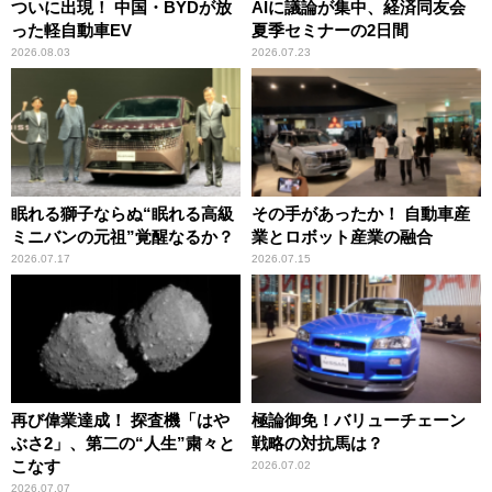
ついに出現！ 中国・BYDが放
AIに議論が集中、経済同友会
った軽自動車EV
夏季セミナーの2日間
2026.08.03
2026.07.23
眠れる獅子ならぬ“眠れる高級
その手があったか！ 自動車産
ミニバンの元祖”覚醒なるか？
業とロボット産業の融合
2026.07.17
2026.07.15
再び偉業達成！ 探査機「はや
極論御免！バリューチェーン
ぶさ2」、第二の“人生”粛々と
戦略の対抗馬は？
こなす
2026.07.02
2026.07.07