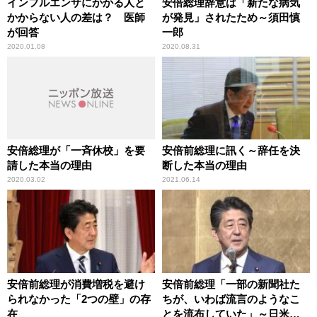
インフルエンザにかかる人と
安倍総理辞意は「新たな病気
かからない人の差は？ 医師
が発見」されたため～須田慎
が回答
一郎
2020.01.08
2020.08.31
安倍総理が「一斉休校」を要
安倍前総理に訊く～辞任を決
請した本当の理由
断した本当の理由
2020.03.02
2021.06.14
安倍前総理が消費増税を避け
安倍前総理「一部の新聞社た
られなかった「2つの壁」の存
ちが、いわば流言のようなこ
在
とを流布していた」～日米同