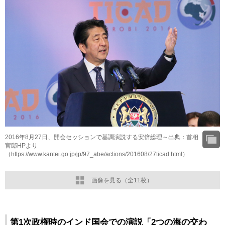
2016年8月27日、開会セッションで基調演説する安倍総理～出典：首相
官邸HPより
（https://www.kantei.go.jp/jp/97_abe/actions/201608/27ticad.html）
画像を見る（全11枚）
第1次政権時のインド国会での演説「2つの海の交わ