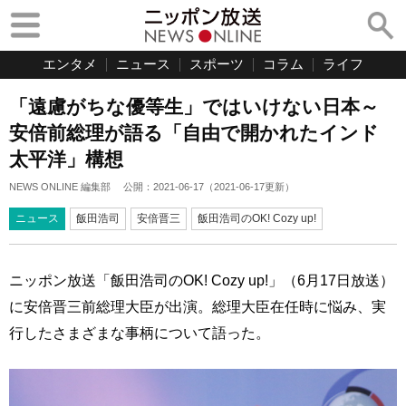
エンタメ
ニュース
スポーツ
コラム
ライフ
「遠慮がちな優等生」ではいけない日本～
安倍前総理が語る「自由で開かれたインド
太平洋」構想
NEWS ONLINE 編集部
公開：
2021-06-17
（
2021-06-17
更新）
ニュース
飯田浩司
安倍晋三
飯田浩司のOK! Cozy up!
ニッポン放送「飯田浩司のOK! Cozy up!」（6月17日放送）
に安倍晋三前総理大臣が出演。総理大臣在任時に悩み、実
行したさまざまな事柄について語った。