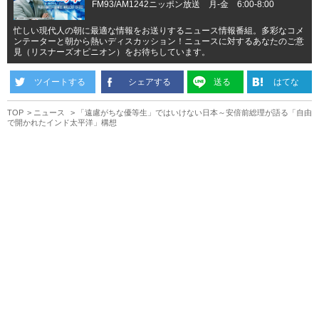
FM93/AM1242ニッポン放送 月-金 6:00-8:00
忙しい現代人の朝に最適な情報をお送りするニュース情報番組。多彩なコメ
ンテーターと朝から熱いディスカッション！ニュースに対するあなたのご意
見（リスナーズオピニオン）をお待ちしています。
ツイートする
シェアする
送る
はてな
TOP
ニュース
「遠慮がちな優等生」ではいけない日本～安倍前総理が語る「自由
で開かれたインド太平洋」構想