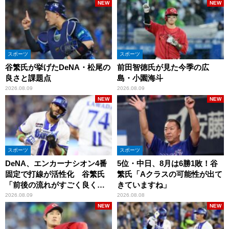
NEW
NEW
スポーツ
スポーツ
谷繁氏が挙げたDeNA・松尾の
前田智徳氏が見た今季の広
良さと課題点
島・小園海斗
2026.08.09
2026.08.09
NEW
NEW
スポーツ
スポーツ
DeNA、エンカーナシオン4番
5位・中日、8月は6勝1敗！谷
固定で打線が活性化 谷繁氏
繁氏「Aクラスの可能性が出て
「前後の流れがすごく良くな
きていますね」
りましたね」
2026.08.09
2026.08.08
NEW
NEW