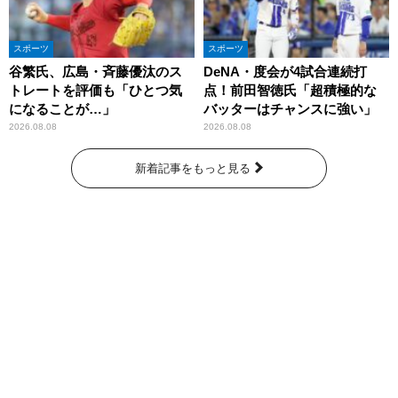
スポーツ
スポーツ
谷繁氏、広島・斉藤優汰のス
DeNA・度会が4試合連続打
トレートを評価も「ひとつ気
点！前田智徳氏「超積極的な
になることが…」
バッターはチャンスに強い」
2026.08.08
2026.08.08
新着記事をもっと見る