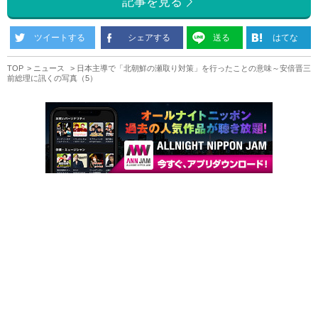
記事を見る
ツイートする
シェアする
送る
はてな
TOP
ニュース
日本主導で「北朝鮮の瀬取り対策」を行ったことの意味～安倍晋三
前総理に訊くの写真（5）