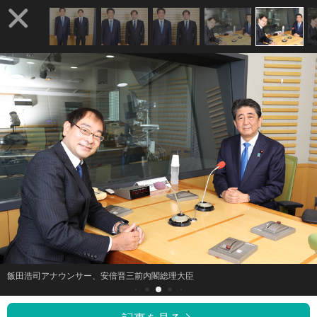
飯田浩司アナウンサー、安倍晋三前内閣総理大臣