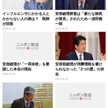
インフルエンザにかかる人と
安倍総理辞意は「新たな病気
かからない人の差は？ 医師
が発見」されたため～須田慎
が回答
一郎
2020.01.08
2020.08.31
安倍総理が「一斉休校」を要
安倍前総理が消費増税を避け
請した本当の理由
られなかった「2つの壁」の存
在
2020.03.02
2021.06.16