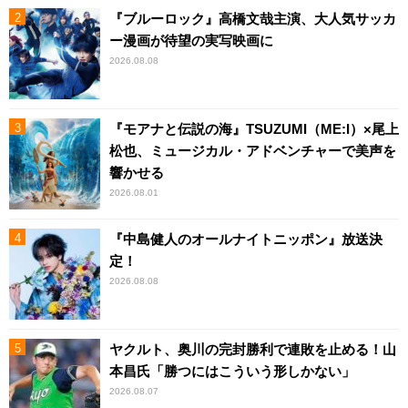
『ブルーロック』高橋文哉主演、大人気サッカ
ー漫画が待望の実写映画に
2026.08.08
『モアナと伝説の海』TSUZUMI（ME:I）×尾上
松也、ミュージカル・アドベンチャーで美声を
響かせる
2026.08.01
『中島健人のオールナイトニッポン』放送決
定！
2026.08.08
ヤクルト、奥川の完封勝利で連敗を止める！山
本昌氏「勝つにはこういう形しかない」
2026.08.07