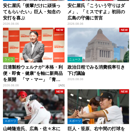
安仁屋氏「後輩だけに頑張っ
安仁屋氏「こういう守りはダ
てもらいたい」巨人・知念の
メ」、「ミスですよ」初回の
安打を喜ぶ
広島の守備に苦言
2026.08.06
2026.08.06
NEW
NEW
ライフ
ニュース
日清製粉ウェルナが“本格・利
政治日程でみる消費税率引き
便・即食・健康”を軸に新商品
下げ議論
を展開 「マ・マー」「青の
2026.08.06
洞窟」ブランドを強化
2026.08.06
AD
NEW
NEW
スポーツ
スポーツ
山崎隆造氏、広島・佐々木に
巨人・笹原、右中間の打球を