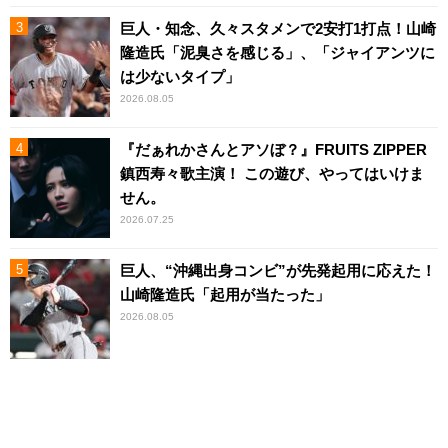
巨人・知念、久々スタメンで2安打1打点！山崎
隆造氏「泥臭さを感じる」、「ジャイアンツに
は少ないタイプ」
2026.08.05
『だぁれかさんとアソぼ？』FRUITS ZIPPER
鎮西寿々歌主演！ この遊び、やってはいけま
せん。
2026.07.25
巨人、“沖縄出身コンビ”が先発起用に応えた！
山崎隆造氏「起用が当たった」
2026.08.05