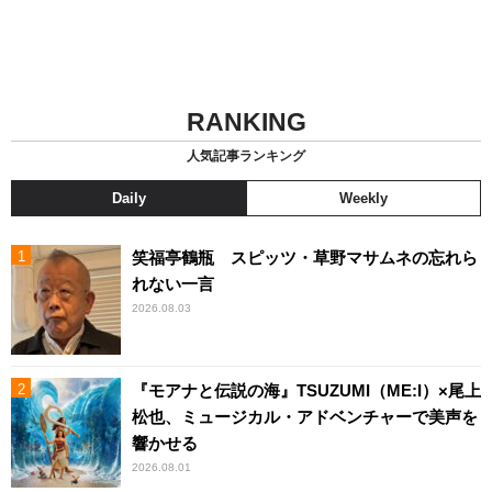
RANKING
人気記事ランキング
Daily
Weekly
笑福亭鶴瓶 スピッツ・草野マサムネの忘れら
れない一言
2026.08.03
『モアナと伝説の海』TSUZUMI（ME:I）×尾上
松也、ミュージカル・アドベンチャーで美声を
響かせる
2026.08.01