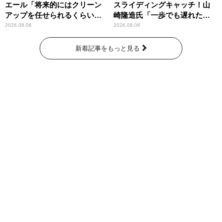
エール「将来的にはクリーン
スライディングキャッチ！山
アップを任せられるくらいま
崎隆造氏「一歩でも遅れた
では成長して」
ら…」
2026.08.06
2026.08.06
新着記事をもっと見る