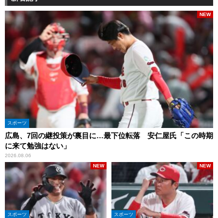
NEW
スポーツ
広島、7回の継投策が裏目に…最下位転落 安仁屋氏「この時期
に来て勉強はない」
2026.08.06
NEW
NEW
スポーツ
スポーツ