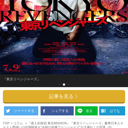
『東京リベンジャーズ』
記事を見る
ツイートする
シェアする
送る
はてな
TOP
コラム
『唐人街探偵 東京MISSION』『東京リベンジャーズ』豪華日本人キ
ャスト勢揃いの中国映画＆“令和の俳優アベンジャーズ”が大暴れ！の写真（9）