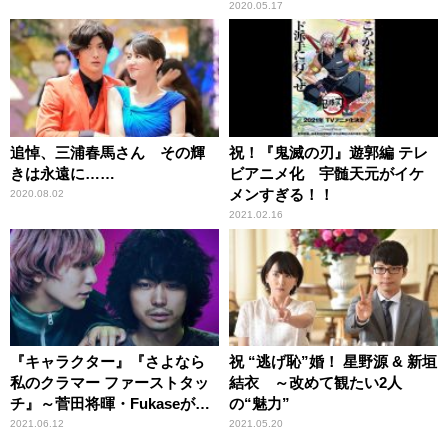
2020.05.17
追悼、三浦春馬さん その輝
祝！『鬼滅の刃』遊郭編 テレ
きは永遠に……
ビアニメ化 宇髄天元がイケ
メンすぎる！！
2020.08.02
2021.02.16
『キャラクター』『さよなら
祝 “逃げ恥”婚！ 星野源 & 新垣
私のクラマー ファーストタッ
結衣 ～改めて観たい2人
チ』～菅田将暉・Fukaseがみ
の“魅力”
せる化学反応＆あのアニメプ
2021.06.12
2021.05.20
ロジェクトの劇場版が公開！