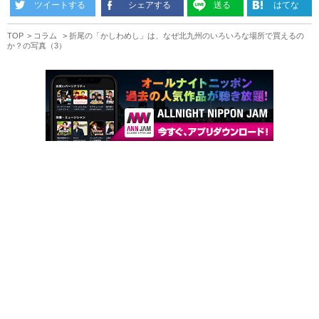
ツイートする
シェアする
送る
はてな
TOP
コラム
折尾の「かしわめし」は、なぜ北九州のいろいろな場所で買えるの
か？の写真（3）