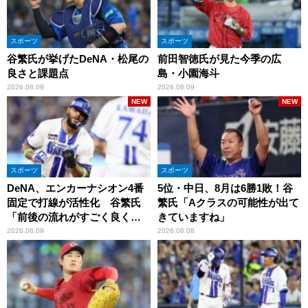
スポーツ
スポーツ
谷繁氏が挙げたDeNA・松尾の
前田智徳氏が見た今季の広
良さと課題点
島・小園海斗
2026.08.09
2026.08.09
NEW
NEW
スポーツ
スポーツ
DeNA、エンカーナシオン4番
5位・中日、8月は6勝1敗！谷
固定で打線が活性化 谷繁氏
繁氏「Aクラスの可能性が出て
「前後の流れがすごく良くな
きていますね」
りましたね」
2026.08.09
2026.08.08