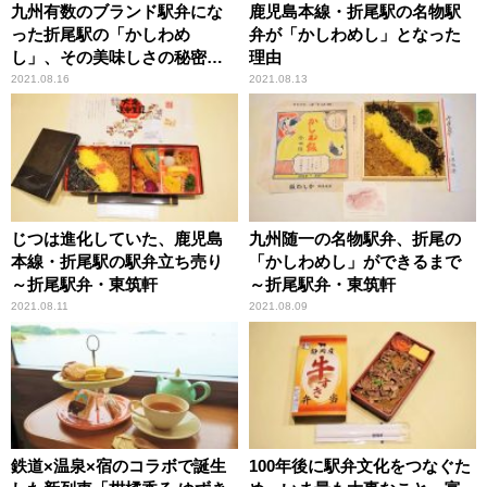
九州有数のブランド駅弁にな
鹿児島本線・折尾駅の名物駅
った折尾駅の「かしわめ
弁が「かしわめし」となった
し」、その美味しさの秘密と
理由
は？
2021.08.16
2021.08.13
じつは進化していた、鹿児島
九州随一の名物駅弁、折尾の
本線・折尾駅の駅弁立ち売り
「かしわめし」ができるまで
～折尾駅弁・東筑軒
～折尾駅弁・東筑軒
2021.08.11
2021.08.09
鉄道×温泉×宿のコラボで誕生
100年後に駅弁文化をつなぐた