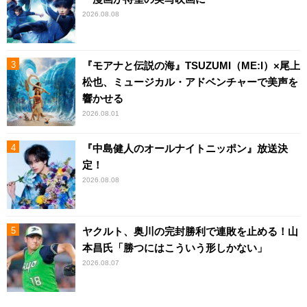
2026.08.08
『モアナと伝説の海』TSUZUMI（ME:I）×尾上
松也、ミュージカル・アドベンチャーで美声を
響かせる
2026.08.01
『中島健人のオールナイトニッポン』放送決
定！
2026.08.08
ヤクルト、奥川の完封勝利で連敗を止める！山
本昌氏「勝つにはこういう形しかない」
2026.08.07