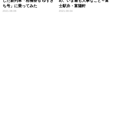
した新列車「柑橘香る ゆずき
め、いま最も大事なこと～富
ち号」に乗ってみた
士駅弁・富陽軒
2021.08.06
2021.08.04