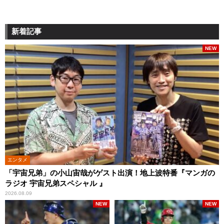
新着記事
NEW
エンタメ
「宇宙兄弟」の小山宙哉がゲスト出演！地上波特番『マンガの
ラジオ 宇宙兄弟スペシャル 』
2026.08.09
NEW
NEW