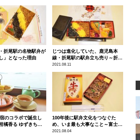
・折尾駅の名物駅弁が
じつは進化していた、鹿児島本
し」となった理由
線・折尾駅の駅弁立ち売り～折尾
駅弁・東筑軒
2021.08.11
×宿のコラボで誕生し
100年後に駅弁文化をつなぐた
柑橘香る ゆずきち
め、いま最も大事なこと～富士駅
てみた
弁・富陽軒
2021.08.04