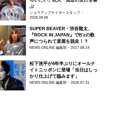
ぶ
ショウアップナイタースタッフ
2026.08.06
SUPER BEAVER・渋谷龍太、
『ROCK IN JAPAN』でB’zの歌
声につられて楽屋を脱走！？
N
NEWS ONLINE 編集部
2017.08.14
AD
松下洸平が4年半ぶりにオールナ
イトニッポンに登場「当日はしっ
かり仕上げて臨みます」
NEWS ONLINE 編集部
2026.07.31
2