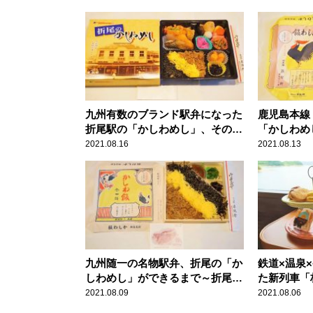
九州有数のブランド駅弁になった
鹿児島本線
折尾駅の「かしわめし」、その美
「かしわめ
味しさの秘密とは？
2021.08.16
2021.08.13
九州随一の名物駅弁、折尾の「か
鉄道×温泉
しわめし」ができるまで～折尾駅
た新列車「
弁・東筑軒
号」に乗っ
2021.08.09
2021.08.06