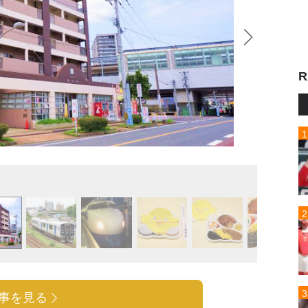
R
いまは
事を見る