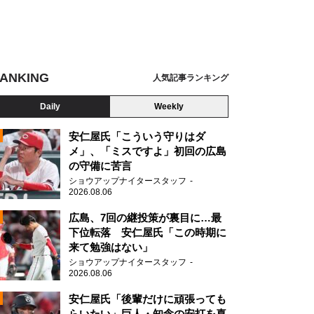
ANKING
人気記事ランキング
Daily
Weekly
安仁屋氏「こういう守りはダ
メ」、「ミスですよ」初回の広島
バッテリーで走る電車が主役の筑豊本線。BEC819系電車・普通列車、筑豊本線・
の守備に苦言
N
ショウアップナイタースタッフ
2026.08.06
広島、7回の継投策が裏目に…最
下位転落 安仁屋氏「この時期に
来て勉強はない」
ショウアップナイタースタッフ
2026.08.06
安仁屋氏「後輩だけに頑張っても
らいたい」巨人・知念の安打を喜