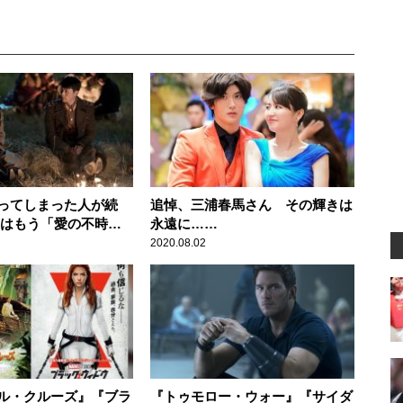
ってしまった人が続
追悼、三浦春馬さん その輝きは
たはもう「愛の不時
永遠に……
したか？
2020.08.02
ル・クルーズ』『ブラ
『トゥモロー・ウォー』『サイダ