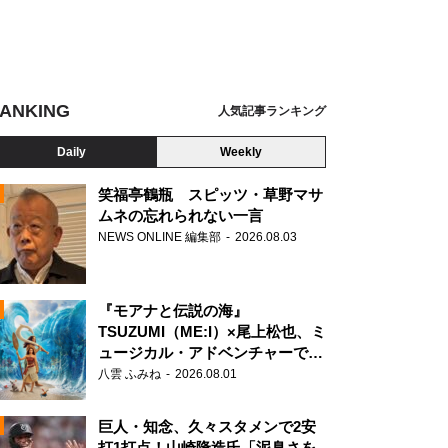
ANKING
人気記事ランキング
Daily
Weekly
笑福亭鶴瓶 スピッツ・草野マサ
ムネの忘れられない一言
NEWS ONLINE 編集部
2026.08.03
N
大戦争 ガーディアンズ』
『モアナと伝説の海』
TSUZUMI（ME:I）×尾上松也、ミ
ュージカル・アドベンチャーで美
声を響かせる
八雲 ふみね
2026.08.01
巨人・知念、久々スタメンで2安
打1打点！山崎隆造氏「泥臭さを