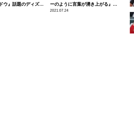
ドウ』話題のディズニ
ーのように言葉が湧き上がる』
画館orおうち、どっち
2021年夏必見！ SF超大作＆劇
2021.07.24
場版アニメ