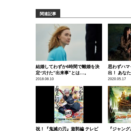
関連記事
結婚してわずか6時間で離婚を決
思わずハマ
定づけた“出来事”とは…。
出！ あな
着」を見ま
2018.08.10
2020.05.17
祝！『鬼滅の刃』遊郭編 テレビ
『ジャング