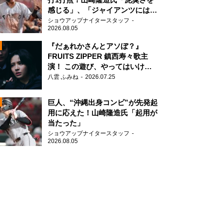
感じる」、「ジャイアンツには少
ないタイプ」
ショウアップナイタースタッフ
2026.08.05
『だぁれかさんとアソぼ？』
FRUITS ZIPPER 鎮西寿々歌主
演！ この遊び、やってはいけま
N
せん。
八雲 ふみね
2026.07.25
AD
巨人、“沖縄出身コンビ”が先発起
用に応えた！山崎隆造氏「起用が
当たった」
ショウアップナイタースタッフ
2026.08.05
2