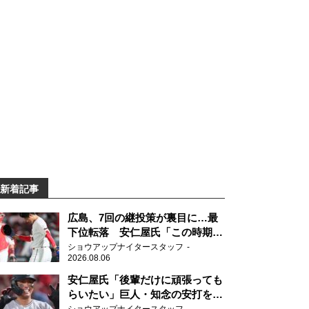
新着記事
広島、7回の継投策が裏目に…最
下位転落 安仁屋氏「この時期に
来て勉強はない」
ショウアップナイタースタッフ
2026.08.06
安仁屋氏「後輩だけに頑張っても
らいたい」巨人・知念の安打を喜
ぶ