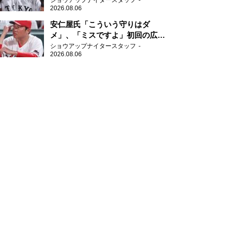
ショウアップナイタースタッフ
2026.08.06
安仁屋氏「こういう守りはダ
メ」、「ミスですよ」初回の広島
の守備に苦言
ショウアップナイタースタッフ
2026.08.06