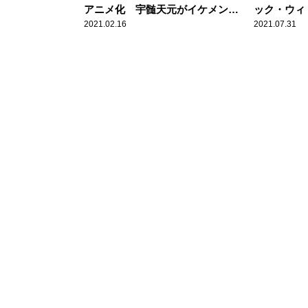
アニメ化 宇髄天元がイケメンす
ック・ウィ
ぎる！！
ー作品～映
2021.02.16
2021.07.31
で観る？