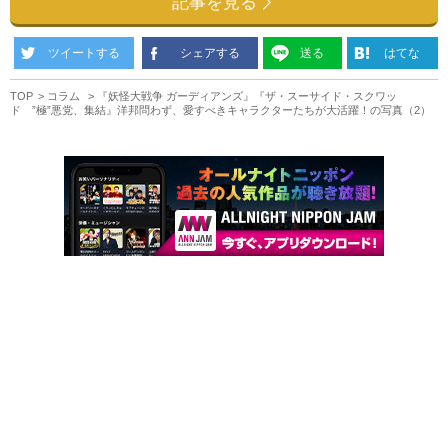
記事を見る
ツイートする
シェアする
送る
はてな
TOP
コラム
『妖怪大戦争 ガーディアンズ』『ザ・スーサイド・スクワッ
ド ”極”悪党、集結』洋邦問わず、愛すべきキャラクターたちが大活躍！の写真（2）