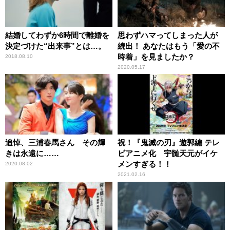
結婚してわずか6時間で離婚を
思わずハマってしまった人が
決定づけた“出来事”とは…。
続出！ あなたはもう「愛の不
時着」を見ましたか？
2018.08.10
2020.05.17
追悼、三浦春馬さん その輝
祝！『鬼滅の刃』遊郭編 テレ
きは永遠に……
ビアニメ化 宇髄天元がイケ
メンすぎる！！
2020.08.02
2021.02.16