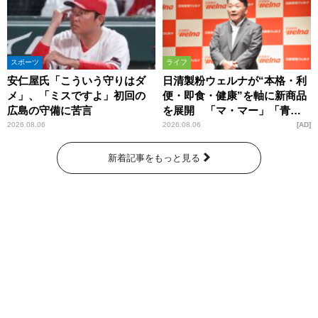
スポーツ
ライフ
安仁屋氏「こういう守りはダ
日清製粉ウェルナが“本格・利
メ」、「ミスですよ」初回の
便・即食・健康”を軸に新商品
広島の守備に苦言
を展開 「マ・マー」「青の
洞窟」ブランドを強化
2026.08.06
2026.08.06
AD
新着記事をもっと見る