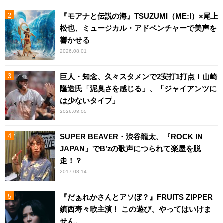
『モアナと伝説の海』TSUZUMI（ME:I）×尾上
松也、ミュージカル・アドベンチャーで美声を
響かせる
2026.08.01
巨人・知念、久々スタメンで2安打1打点！山崎
隆造氏「泥臭さを感じる」、「ジャイアンツに
は少ないタイプ」
2026.08.05
SUPER BEAVER・渋谷龍太、『ROCK IN
JAPAN』でB’zの歌声につられて楽屋を脱
走！？
2017.08.14
『だぁれかさんとアソぼ？』FRUITS ZIPPER
鎮西寿々歌主演！ この遊び、やってはいけま
せん。