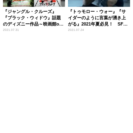
『ジャングル・クルーズ』
『トゥモロー・ウォー』『サ
『ブラック・ウィドウ』話題
イダーのように言葉が湧き上
のディズニー作品～映画館or
がる』2021年夏必見！ SF超
おうち、どっちで観る？
大作＆劇場版アニメ
2021.07.31
2021.07.24