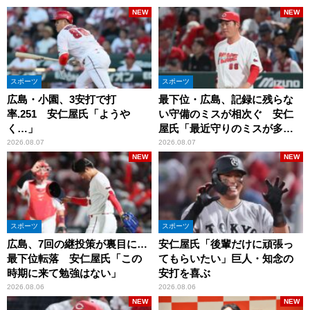
NEW
NEW
スポーツ
スポーツ
広島・小園、3安打で打
最下位・広島、記録に残らな
率.251 安仁屋氏「ようや
い守備のミスが相次ぐ 安仁
く…」
屋氏「最近守りのミスが多
い」
2026.08.07
2026.08.07
NEW
NEW
スポーツ
スポーツ
広島、7回の継投策が裏目に…
安仁屋氏「後輩だけに頑張っ
最下位転落 安仁屋氏「この
てもらいたい」巨人・知念の
時期に来て勉強はない」
安打を喜ぶ
2026.08.06
2026.08.06
NEW
NEW