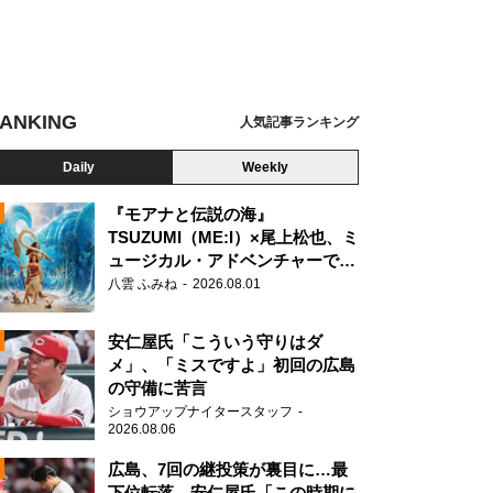
ANKING
人気記事ランキング
Daily
Weekly
『モアナと伝説の海』
幹線 Max ありがとうオール2階建て弁当
TSUZUMI（ME:I）×尾上松也、ミ
ュージカル・アドベンチャーで美
N
声を響かせる
八雲 ふみね
2026.08.01
安仁屋氏「こういう守りはダ
メ」、「ミスですよ」初回の広島
の守備に苦言
ショウアップナイタースタッフ
2026.08.06
広島、7回の継投策が裏目に…最
下位転落 安仁屋氏「この時期に