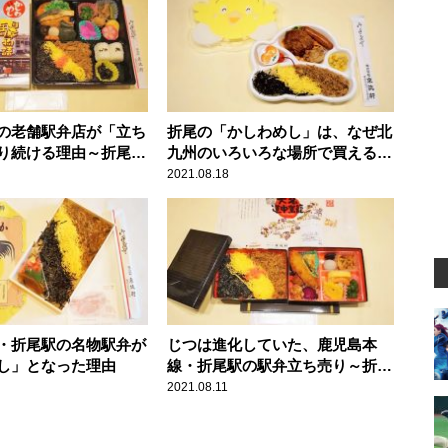
の老舗駅弁店が「立ち
折尾の「かしわめし」は、なぜ北
り続ける理由～折尾駅
九州のいろいろな場所で買えるの
か？
2021.08.18
・折尾駅の名物駅弁が
じつは進化していた、鹿児島本
し」となった理由
線・折尾駅の駅弁立ち売り～折尾
駅弁・東筑軒
2021.08.11