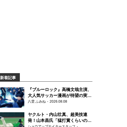
新着記事
『ブルーロック』高橋文哉主演、
大人気サッカー漫画が待望の実写
映画に
八雲 ふみね
2026.08.08
ヤクルト・内山壮真、超美技連
発！山本昌氏「猛打賞くらいの価
値」
ショウアップナイタースタッフ