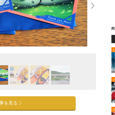
R
上越新
事を見る