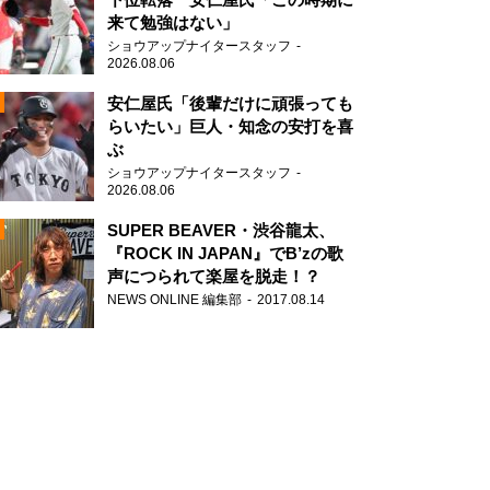
来て勉強はない」
ショウアップナイタースタッフ
2026.08.06
安仁屋氏「後輩だけに頑張っても
らいたい」巨人・知念の安打を喜
ぶ
N
ショウアップナイタースタッフ
AD
2026.08.06
SUPER BEAVER・渋谷龍太、
『ROCK IN JAPAN』でB’zの歌
声につられて楽屋を脱走！？
NEWS ONLINE 編集部
2017.08.14
2