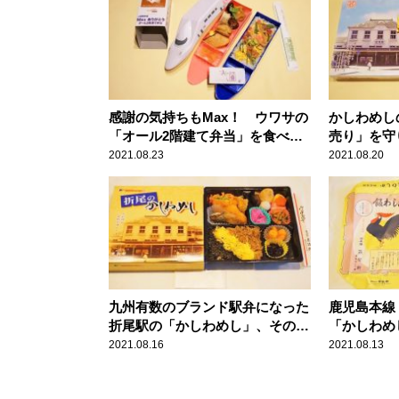
感謝の気持ちもMax！ ウワサの
かしわめし
「オール2階建て弁当」を食べて
売り」を守
みた
弁・東筑軒
2021.08.23
2021.08.20
九州有数のブランド駅弁になった
鹿児島本線
折尾駅の「かしわめし」、その美
「かしわめ
味しさの秘密とは？
2021.08.16
2021.08.13