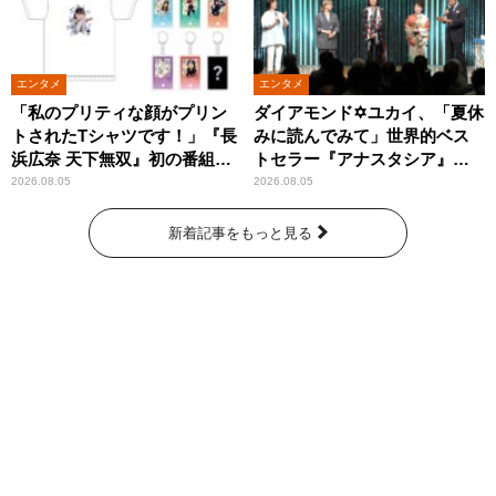
エンタメ
エンタメ
「私のプリティな顔がプリン
ダイアモンド✡ユカイ、「夏休
トされたTシャツです！」『長
みに読んでみて」世界的ベス
浜広奈 天下無双』初の番組グ
トセラー『アナスタシア』を
ッズ発売
紹介
2026.08.05
2026.08.05
新着記事をもっと見る