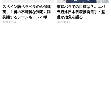
スペイン語ペラペラの久保建
東京パラでの目標は？……パ
英、主審の不可解な判定に猛
ラ競泳日本代表推薦選手・監
抗議するシーンも ～20歳に
督が抱負を語る
してチームを引っ張るその“メ
2021.07.24
2021.06.25
ンタル”