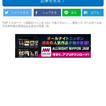
記事を見る
ツイートする
シェアする
送る
はてな
TOP
スポーツ
役割のバトンをつないで金メダルへ……東京パラ ゴールボール女
子日本代表が意気込みを語るの写真（8）