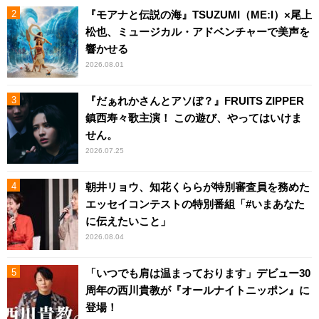
『モアナと伝説の海』TSUZUMI（ME:I）×尾上
松也、ミュージカル・アドベンチャーで美声を
響かせる
2026.08.01
『だぁれかさんとアソぼ？』FRUITS ZIPPER
鎮西寿々歌主演！ この遊び、やってはいけま
せん。
2026.07.25
朝井リョウ、知花くららが特別審査員を務めた
エッセイコンテストの特別番組「#いまあなた
に伝えたいこと」
2026.08.04
「いつでも肩は温まっております」デビュー30
周年の西川貴教が『オールナイトニッポン』に
登場！