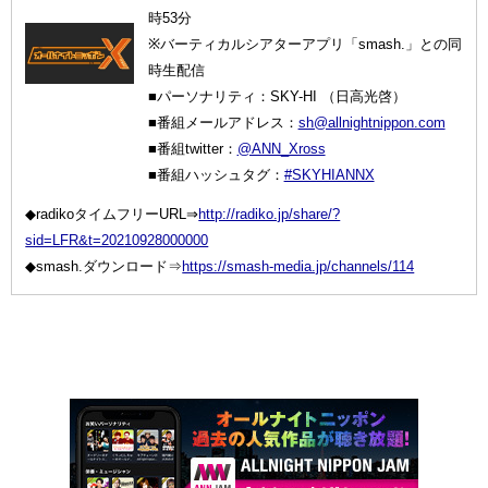
時53分
※バーティカルシアターアプリ「smash.」との同
時生配信
■パーソナリティ：SKY-HI （日高光啓）
■番組メールアドレス：
sh@allnightnippon.com
■番組twitter：
@ANN_Xross
■番組ハッシュタグ：
#SKYHIANNX
◆radikoタイムフリーURL⇒
http://radiko.jp/share/?
sid=LFR&t=20210928000000
◆smash.ダウンロード⇒
https://smash-media.jp/channels/114