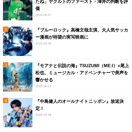
たね」ヤクルトのファースト・澤井の判断を評
価
2026.08.07
『ブルーロック』高橋文哉主演、大人気サッカ
ー漫画が待望の実写映画に
2026.08.08
『モアナと伝説の海』TSUZUMI（ME:I）×尾上
松也、ミュージカル・アドベンチャーで美声を
響かせる
2026.08.01
『中島健人のオールナイトニッポン』放送決
定！
2026.08.08