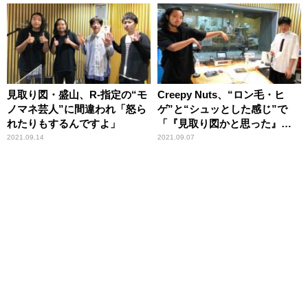
見取り図・盛山、R-指定の“モ
Creepy Nuts、“ロン毛・ヒ
ノマネ芸人”に間違われ「怒ら
ゲ”と“シュッとした感じ”で
れたりもするんですよ」
「『見取り図かと思った』っ
て言われる」
2021.09.14
2021.09.07