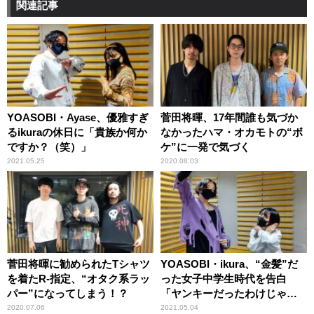
関連記事
YOASOBI・Ayase、優雅すぎ
菅田将暉、17年間誰も気づか
るikuraの休日に「貴族か何か
なかったハマ・オカモトの“ボ
ですか？（笑）」
ケ”に一発で気づく
2021.05.25
2020.08.03
菅田将暉に勧められたTシャツ
YOASOBI・ikura、“金髪”だ
を着たR-指定、“オタク系ラッ
った女子中学生時代を告白
パー”になってしまう！？
「ヤンキーだったわけじゃな
いですよ？」
2020.07.06
2021.05.04