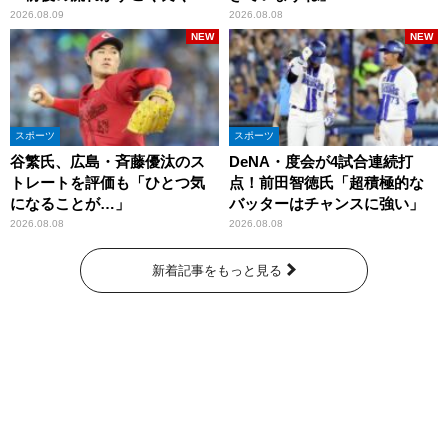
りましたね」
2026.08.09
2026.08.08
NEW
NEW
スポーツ
スポーツ
谷繁氏、広島・斉藤優汰のス
DeNA・度会が4試合連続打
トレートを評価も「ひとつ気
点！前田智徳氏「超積極的な
になることが…」
バッターはチャンスに強い」
2026.08.08
2026.08.08
新着記事をもっと見る