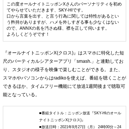
この度オールナイトニッポンXさんのパーソナリティを初め
てやらせていただきます、SKY-HIです。
口から言葉を出す、と言う行為に関しては特性があるとい
う矜持がありますが、ハメを外しすぎる事も少なくはない
ので、ANNXの名を汚さぬ様、襟を正して伺います。
よろしくどうぞです！
『オールナイトニッポンX(クロス)』はスマホに特化した短
尺のバーティカルシアターアプリ「smash.」と連動してお
り、スタジオの様子を映像で楽しむことができる。また、
スマホやパソコンからはradikoを使えば、番組を聴くことが
できるほか、タイムフリー機能にて放送1週間後まで聴取可
能となっている。
■番組タイトル：ニッポン放送『SKY-HIのオール
ナイトニッポンX(クロス)』
■放送日時：2021年9月27日（月） 24時00分～24