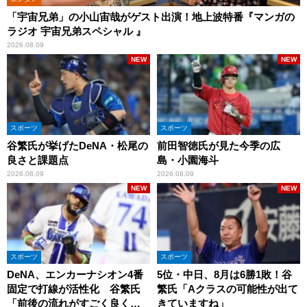
「宇宙兄弟」の小山宙哉がゲスト出演！地上波特番『マンガの
ラジオ 宇宙兄弟スペシャル 』
2026.08.09
NEW
NEW
スポーツ
スポーツ
谷繁氏が挙げたDeNA・松尾の
前田智徳氏が見た今季の広
良さと課題点
島・小園海斗
2026.08.09
2026.08.09
NEW
NEW
スポーツ
スポーツ
DeNA、エンカーナシオン4番
5位・中日、8月は6勝1敗！谷
固定で打線が活性化 谷繁氏
繁氏「Aクラスの可能性が出て
「前後の流れがすごく良くな
きていますね」