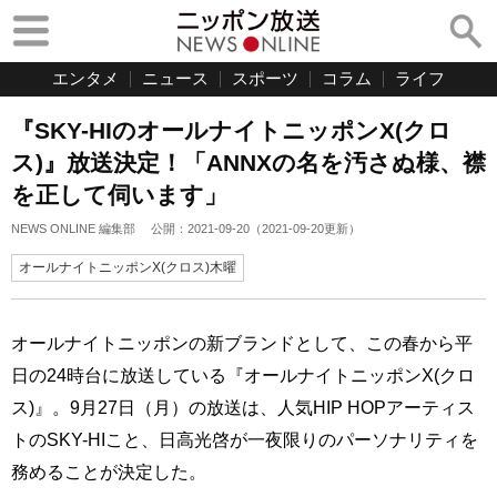
エンタメ
ニュース
スポーツ
コラム
ライフ
『SKY-HIのオールナイトニッポンX(クロ
ス)』放送決定！「ANNXの名を汚さぬ様、襟
を正して伺います」
NEWS ONLINE 編集部
公開：
2021-09-20
（
2021-09-20
更新）
オールナイトニッポンX(クロス)木曜
オールナイトニッポンの新ブランドとして、この春から平
日の24時台に放送している『オールナイトニッポンX(クロ
ス)』。9月27日（月）の放送は、人気HIP HOPアーティス
トのSKY-HIこと、日高光啓が一夜限りのパーソナリティを
務めることが決定した。