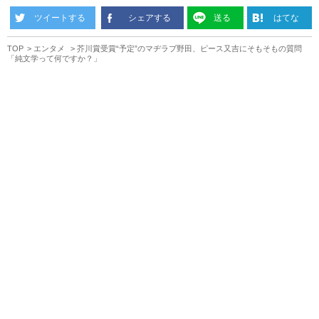
ツイートする
シェアする
送る
はてな
TOP
エンタメ
芥川賞受賞“予定”のマヂラブ野田、ピース又吉にそもそもの質問
「純文学って何ですか？」