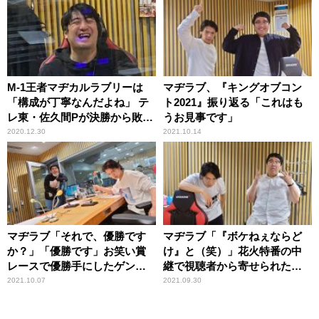
M-1王者マヂカルラブリーは
マヂラブ、『キングオブコン
「構成が丁寧なんだよね」 テ
ト2021』振り返る「これはも
レ東・佐久間Pが決勝から敗者
うお見事です」
復活まで振り返る
2020.12.30
2021.10.14
マヂラブ「それで、優勝です
マヂラブ「『ボケねぇならど
か？」「優勝です」お笑い賞
け』と（笑）」花火特番の中
レースで優勝手にしたゲン担
継で視聴者から寄せられた意
ぎ明かす
見に釈明
2021.10.07
2021.09.30