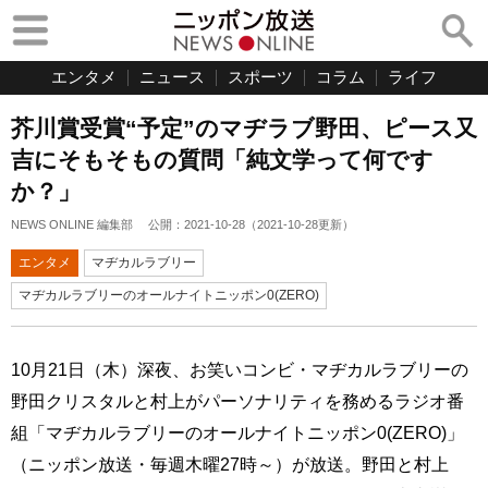
エンタメ
ニュース
スポーツ
コラム
ライフ
芥川賞受賞“予定”のマヂラブ野田、ピース又
吉にそもそもの質問「純文学って何です
か？」
NEWS ONLINE 編集部
公開：
2021-10-28
（
2021-10-28
更新）
エンタメ
マヂカルラブリー
マヂカルラブリーのオールナイトニッポン0(ZERO)
10月21日（木）深夜、お笑いコンビ・マヂカルラブリーの
野田クリスタルと村上がパーソナリティを務めるラジオ番
組「マヂカルラブリーのオールナイトニッポン0(ZERO)」
（ニッポン放送・毎週木曜27時～）が放送。野田と村上