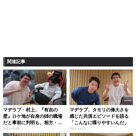
関連記事
マヂラブ・村上、『有吉の
マヂラブ、タモリの偉大さを
壁』ロケ地が自身の姉の職場
感じた共演エピソードを語る
だと事前に判明も、相方・野
「こんなに喋りやすいんだ」
田に一切知らせず問い詰めら
2021.05.06
2021.10.21
れる