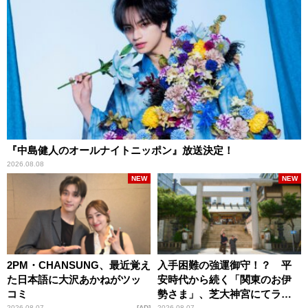
『中島健人のオールナイトニッポン』放送決定！
2026.08.08
NEW
NEW
2PM・CHANSUNG、最近覚え
入手困難の強運御守！？ 平
た日本語に大沢あかねがツッ
安時代から続く「関東のお伊
コミ
勢さま」、芝大神宮にてラン
2026.08.07
AD
2026.08.07