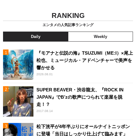
RANKING
エンタメの人気記事ランキング
Daily
Weekly
『モアナと伝説の海』TSUZUMI（ME:I）×尾上
松也、ミュージカル・アドベンチャーで美声を
響かせる
2026.08.01
SUPER BEAVER・渋谷龍太、『ROCK IN
JAPAN』でB’zの歌声につられて楽屋を脱
走！？
2017.08.14
松下洸平が4年半ぶりにオールナイトニッポン
に登場「当日はしっかり仕上げて臨みます」