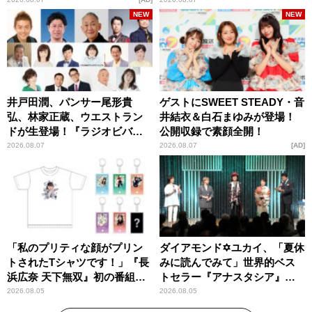
パンプスが合格祈願！
NEW
NEW
井戸田潤、パンサー尾形貴
ゲストにSWEET STEADY・音
弘、林家正蔵、ウエストラン
井結衣＆白石まゆみが登場！
ドが生登場！『ラジオビバリ
公開収録で素顔全開！
ー昼ズ』
2026.08.07
2026.08.07
AD
「私のプリティな顔がプリン
ダイアモンド✡ユカイ、「夏休
トされたTシャツです！」『長
みに読んでみて」世界的ベス
浜広奈 天下無双』初の番組グ
トセラー『アナスタシア』を
ッズ発売
紹介
2026.08.05
2026.08.05