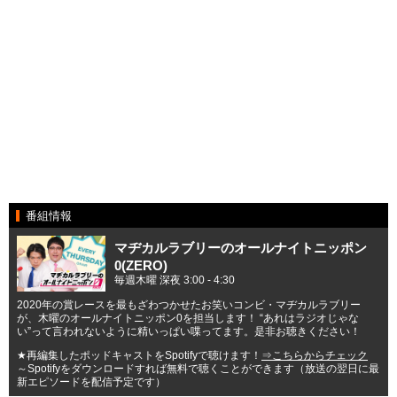
番組情報
マヂカルラブリーのオールナイトニッポン
0(ZERO)
毎週木曜 深夜 3:00 - 4:30
2020年の賞レースを最もざわつかせたお笑いコンビ・マヂカルラブリー
が、木曜のオールナイトニッポン0を担当します！ “あれはラジオじゃな
い”って言われないように精いっぱい喋ってます。是非お聴きください！
★再編集したポッドキャストをSpotifyで聴けます！
⇒こちらからチェック
～Spotifyをダウンロードすれば無料で聴くことができます（放送の翌日に最
新エピソードを配信予定です）