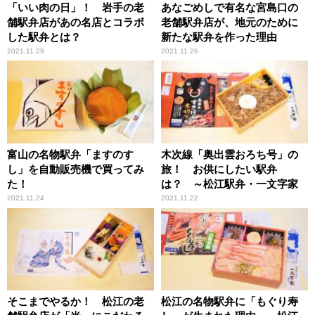
「いい肉の日」！ 岩手の老
あなごめしで有名な宮島口の
舗駅弁店があの名店とコラボ
老舗駅弁店が、地元のために
した駅弁とは？
新たな駅弁を作った理由
2021.11.29
2021.11.26
富山の名物駅弁「ますのす
木次線「奥出雲おろち号」の
し」を自動販売機で買ってみ
旅！ お供にしたい駅弁
た！
は？ ～松江駅弁・一文字家
2021.11.24
2021.11.22
そこまでやるか！ 松江の老
松江の名物駅弁に「もぐり寿