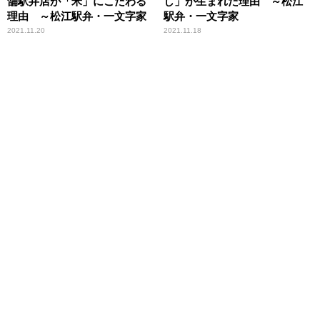
舗駅弁店が「米」にこだわる
し」が生まれた理由 ～松江
理由 ～松江駅弁・一文字家
駅弁・一文字家
2021.11.20
2021.11.18