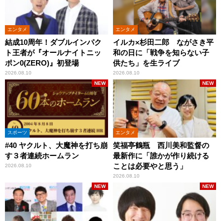
エンタメ
エンタメ
結成10周年！ダブルインパク
イルカ×杉田二郎 ながさき平
ト王者が『オールナイトニッ
和の日に「戦争を知らない子
ポン0(ZERO)』初登場
供たち」を生ライブ
2026.08.10
2026.08.10
NEW
NEW
スポーツ
エンタメ
#40 ヤクルト、大魔神を打ち崩
笑福亭鶴瓶 西川美和監督の
す３者連続ホームラン
最新作に「誰かが作り続ける
ことは必要やと思う」
2026.08.10
2026.08.10
NEW
NEW