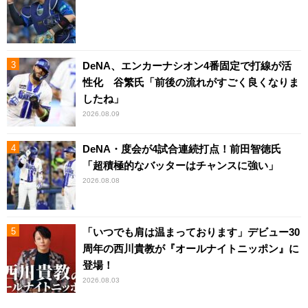
DeNA、エンカーナシオン4番固定で打線が活
性化 谷繁氏「前後の流れがすごく良くなりま
したね」
2026.08.09
DeNA・度会が4試合連続打点！前田智徳氏
「超積極的なバッターはチャンスに強い」
2026.08.08
「いつでも肩は温まっております」デビュー30
周年の西川貴教が『オールナイトニッポン』に
登場！
2026.08.03