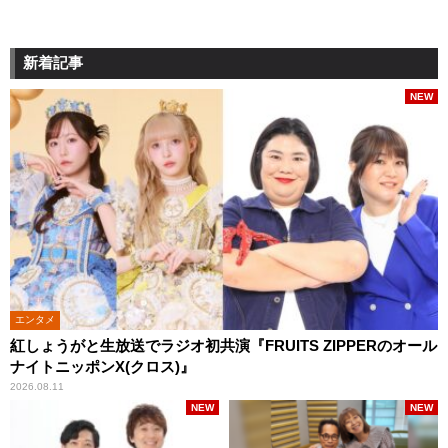
新着記事
NEW
エンタメ
紅しょうがと生放送でラジオ初共演『FRUITS ZIPPERのオール
ナイトニッポンX(クロス)』
2026.08.11
NEW
NEW