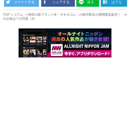
ツイートする
シェアする
送る
はてな
TOP
コラム
秋田の新ブランド米「サキホコレ」の新作駅弁が期間限定販売！ そ
のお味は？の写真（4）