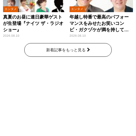
エンタメ
エンタメ
真夏のお昼に連日豪華ゲスト
年越し特番で最高のパフォー
が生登場『ナイツ ザ・ラジオ
マンスをみせたお笑いコン
ショー』
ビ・ガクヅケが満を持して
『オールナイトニッポン
2026.08.10
2026.08.10
0(ZERO)』に登場！
新着記事をもっと見る