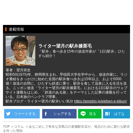
連載情報
ライター望月の駅弁膝栗毛
「駅弁」食べ歩き15年の放送作家が「1日1駅弁」ひた
すら紹介！
著者：望月崇史
昭和50(1975)年、静岡県生まれ。早稲田大学在学中から、放送作家に。ラジ
オ番組をきっかけに始めた全国の駅弁食べ歩きは15年以上、およそ5000
個！放送の合間に、ひたすら鉄道に乗り、駅弁を食して温泉に入る生活を送
る。ニッポン放送「ライター望月の駅弁膝栗毛」における1日1駅弁のウェブ
サイト連載をはじめ、「鉄道のある旅」をテーマとした記事の連載を行って
いる。日本旅のペンクラブ理事。
駅弁ブログ・ライター望月の駅弁いい気分
https://ameblo.jp/ekiben-e-kibun/
ツイートする
シェアする
送る
はてな
TOP
コラム
あなごめしで有名な宮島口の老舗駅弁店が、地元のために新たな駅弁
を作った理由