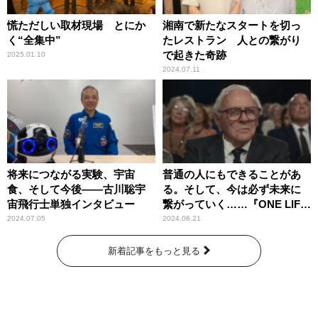
慌ただしい取材現場 とにか
湘南で新たなスタートを切っ
く“全集中”
たレストラン 人との繋がり
で起きた奇跡
2025.01.10
2024.07.11
将来につながる実験、宇宙
普通の人にもできることがあ
食、そして今後――古川聡宇
る。そして、今は必ず未来に
宙飛行士単独インタビュー
繋がっていく……『ONE LIFE
奇跡が繋いだ6000の命』
2024.07.05
2024.06.21
新着記事をもっと見る