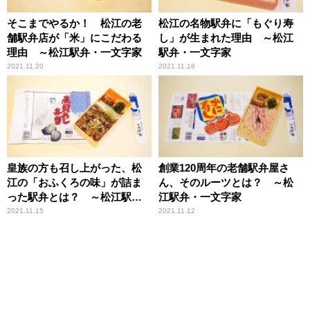
そこまでやるか！ 松江の老
松江の名物駅弁に「もぐり寿
舗駅弁店が「米」にこだわる
し」が生まれた理由 ～松江
理由 ～松江駅弁・一文字家
駅弁・一文字家
2021.11.20
2021.11.18
皇族の方も召し上がった、松
創業120周年の老舗駅弁屋さ
江の「おふくろの味」が詰ま
ん、そのルーツとは？ ～松
った駅弁とは？ ～松江駅
江駅弁・一文字家
弁・一文字家
2021.11.15
2021.11.12