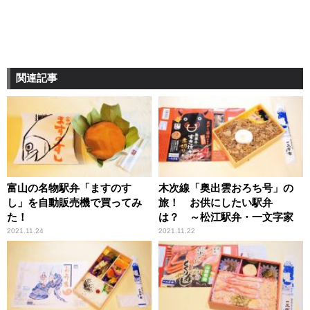
関連記事
富山の名物駅弁「ますのす
木次線「奥出雲おろち号」の
し」を自動販売機で買ってみ
旅！ お供にしたい駅弁
た！
は？ ～松江駅弁・一文字家
2021.11.24
2021.11.22