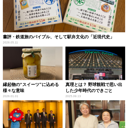
書評・鉄道旅のバイブル、そして駅弁文化の「近現代史」
2026.05.11
縁起物の“スイーツ”に込める
真理とは？ 野球観戦で思い出
様々な意味
した少年時代のできごと
2026.01.01
2025.09.13