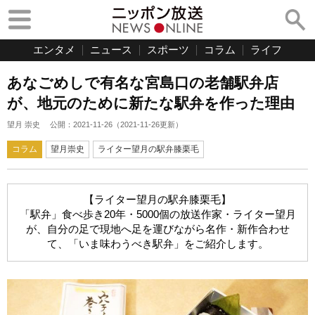
エンタメ
ニュース
スポーツ
コラム
ライフ
あなごめしで有名な宮島口の老舗駅弁店
が、地元のために新たな駅弁を作った理由
望月 崇史
公開：
2021-11-26
（
2021-11-26
更新）
コラム
望月崇史
ライター望月の駅弁膝栗毛
【ライター望月の駅弁膝栗毛】
「駅弁」食べ歩き20年・5000個の放送作家・ライター望月
が、自分の足で現地へ足を運びながら名作・新作合わせ
て、「いま味わうべき駅弁」をご紹介します。