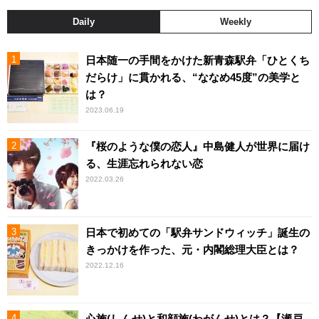
Daily
Weekly
日本随一の手間をかけた新青森駅弁「ひとくち
だらけ」に貫かれる、“ななめ45度”の美学と
は？
2023.06.19
『桜のような僕の恋人』中島健人が世界に届け
る、生涯忘れられない恋
2022.03.26
日本で初めての「駅弁サンドウィッチ」誕生の
きっかけを作った、元・内閣総理大臣とは？
2022.12.16
心施(しんせ)と和顔施(わがんせ)とは？【瀬戸