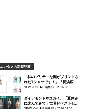
エンタメの新着記事
「私のプリティな顔がプリントさ
れたTシャツです！」『長浜広奈
天下無双』初の番組グッズ発売
NEWS ONLINE 編集部
2026.08.05
ダイアモンド✡ユカイ、「夏休み
に読んでみて」世界的ベストセラ
ー『アナスタシア』を紹介
NEWS ONLINE 編集部
2026.08.05