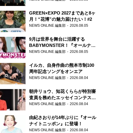
GREEN×EXPO 2027まであと8ヶ
月！“花博”の魅力届けたい！#2
NEWS ONLINE 編集部
2026.08.05
9月は世界を舞台に活躍する
BABYMONSTER！『オールナイ
トニッポンPODCAST』月替わり
NEWS ONLINE 編集部
2026.08.05
パーソナリティ
イルカ、自身作曲の熊本市制100
周年記念ソングをオンエア
NEWS ONLINE 編集部
2026.08.04
朝井リョウ、知花くららが特別審
査員を務めたエッセイコンテスト
の特別番組「#いまあなたに伝え
NEWS ONLINE 編集部
2026.08.04
たいこと」
由紀さおりが14年ぶりに『オール
ナイトニッポン』に登場！
NEWS ONLINE 編集部
2026.08.04