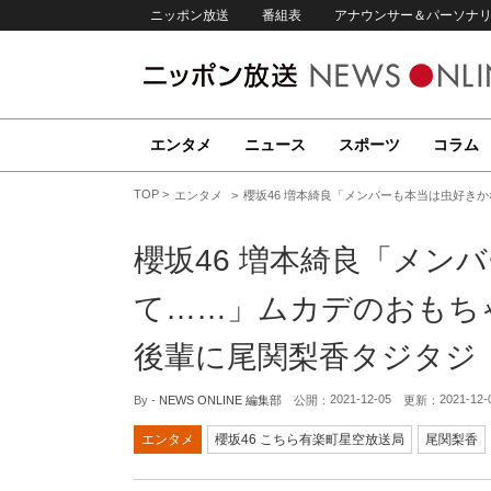
ニッポン放送
番組表
アナウンサー＆パーソナ
エンタメ
ニュース
スポーツ
コラム
TOP
エンタメ
櫻坂46 増本綺良「メンバーも本当は虫好き
櫻坂46 増本綺良「メン
て……」ムカデのおもち
後輩に尾関梨香タジタジ
2021-12-05
2021-12-
By -
NEWS ONLINE 編集部
公開：
更新：
エンタメ
櫻坂46 こちら有楽町星空放送局
尾関梨香