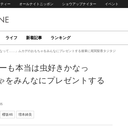
リティー
オールナイトニッポン
ショウアップナイター
イベント
ライフ
新着記事
ランキング
かなって……」ムカデのおもちゃをみんなにプレゼントする後輩に尾関梨香タジタジ
バーも本当は虫好きかなっ
ゃをみんなにプレゼントする
05
櫻坂46
増本綺良