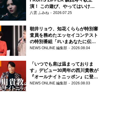
演！ この遊び、やってはいけま
せん。
八雲 ふみね
2026.07.25
朝井リョウ、知花くららが特別審
査員を務めたエッセイコンテスト
の特別番組「#いまあなたに伝え
たいこと」
NEWS ONLINE 編集部
2026.08.04
N
「いつでも肩は温まっておりま
す」デビュー30周年の西川貴教が
『オールナイトニッポン』に登
場！
NEWS ONLINE 編集部
2026.08.03
N