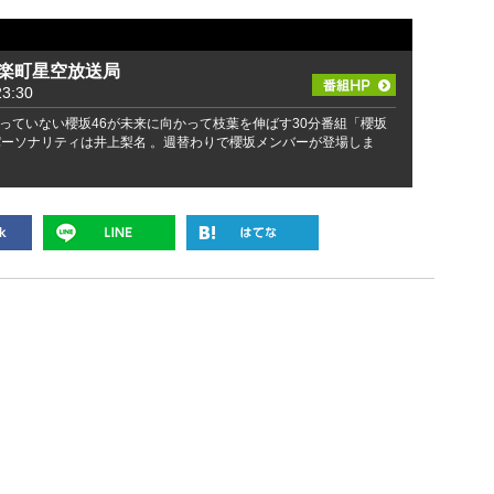
有楽町星空放送局
3:30
っていない櫻坂46が未来に向かって枝葉を伸ばす30分番組「櫻坂
パーソナリティは井上梨名 。週替わりで櫻坂メンバーが登場しま