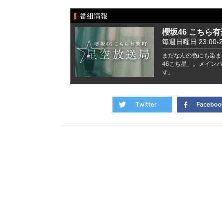
番組情報
櫻坂46 こちら
毎週日曜日 23:00-2
まだなんの色にも染ま
46こち星」。メイン
す。