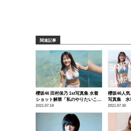
関連記事
櫻坂46 田村保乃 1st写真集 水着
櫻坂46人気
ショット解禁「私のやりたいこと
写真集 水
を、 たくさん詰めこんでもらい
カットの書
2021.07.19
2021.07.30
ました」
種解禁