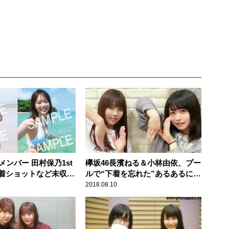
メンバー 田村保乃1st
欅坂46長濱ねる＆小林由依、プー
着ショットなど未収録
ルで“下着を忘れた”あるあるに共
店限定ポストカード10
感「私もあった」
2018.08.10