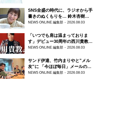
SNS全盛の時代に、ラジオから手
書きのぬくもりを… 鈴木杏樹の
直筆はがきが届く！
NEWS ONLINE 編集部
2026.08.03
『MUSIC10』こちら有楽町駅前
郵便局
「いつでも肩は温まっておりま
す」デビュー30周年の西川貴教が
『オールナイトニッポン』に登
NEWS ONLINE 編集部
2026.08.03
場！
サンド伊達、竹内まりやと”メル
友”に 「今ほぼ毎日」メールのや
り取り明かす
NEWS ONLINE 編集部
2026.08.03