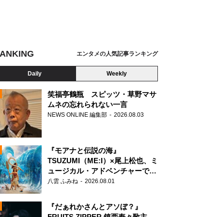
ANKING
エンタメの人気記事ランキング
Daily
Weekly
笑福亭鶴瓶 スピッツ・草野マサ
ムネの忘れられない一言
NEWS ONLINE 編集部
2026.08.03
N
『モアナと伝説の海』
TSUZUMI（ME:I）×尾上松也、ミ
ュージカル・アドベンチャーで美
声を響かせる
八雲 ふみね
2026.08.01
『だぁれかさんとアソぼ？』
FRUITS ZIPPER 鎮西寿々歌主