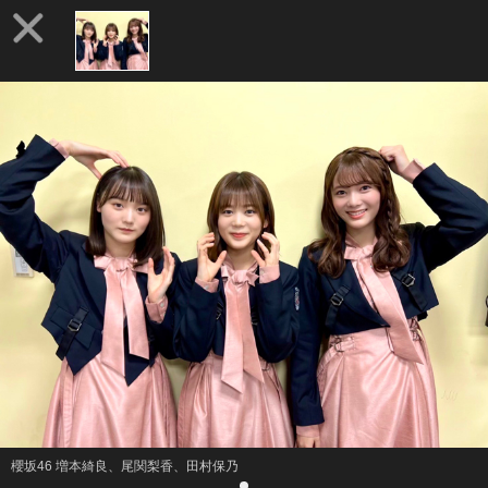
櫻坂46 増本綺良、尾関梨香、田村保乃