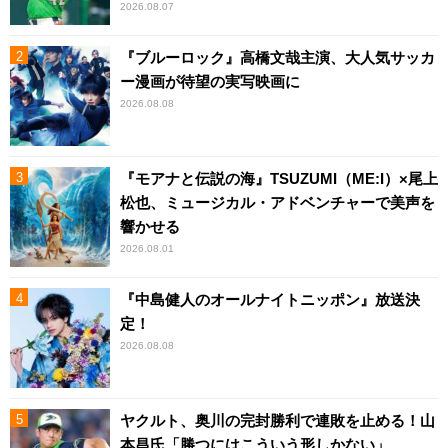
2026.08.07
『ブルーロック』高橋文哉主演、大人気サッカ
ー漫画が待望の実写映画に
2026.08.08
『モアナと伝説の海』TSUZUMI（ME:I）×尾上
松也、ミュージカル・アドベンチャーで美声を
響かせる
2026.08.01
『中島健人のオールナイトニッポン』放送決
定！
2026.08.08
ヤクルト、奥川の完封勝利で連敗を止める！山
本昌氏「勝つにはこういう形しかない」