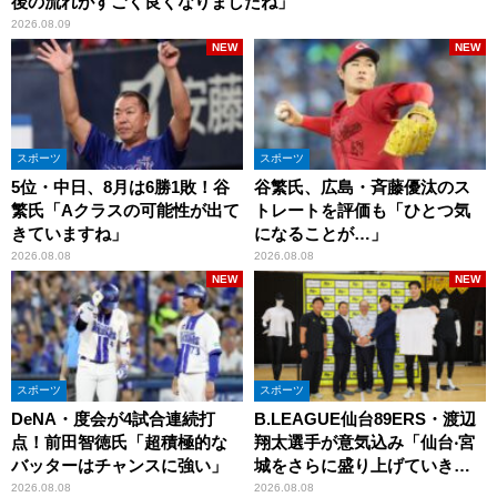
後の流れがすごく良くなりましたね」
2026.08.09
NEW
NEW
スポーツ
スポーツ
5位・中日、8月は6勝1敗！谷
谷繁氏、広島・斉藤優汰のス
繁氏「Aクラスの可能性が出て
トレートを評価も「ひとつ気
きていますね」
になることが…」
2026.08.08
2026.08.08
NEW
NEW
スポーツ
スポーツ
DeNA・度会が4試合連続打
B.LEAGUE仙台89ERS・渡辺
点！前田智徳氏「超積極的な
翔太選手が意気込み「仙台‧宮
バッターはチャンスに強い」
城をさらに盛り上げていきた
いです」
2026.08.08
2026.08.08