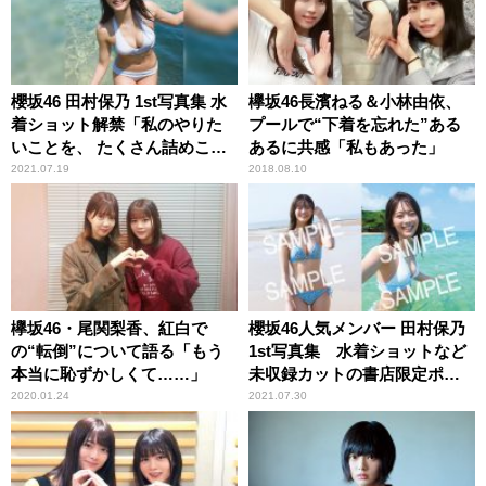
櫻坂46 田村保乃 1st写真集 水
欅坂46長濱ねる＆小林由依、
着ショット解禁「私のやりた
プールで“下着を忘れた”ある
いことを、 たくさん詰めこん
あるに共感「私もあった」
でもらいました」
2021.07.19
2018.08.10
欅坂46・尾関梨香、紅白で
櫻坂46人気メンバー 田村保乃
の“転倒”について語る「もう
1st写真集 水着ショットなど
本当に恥ずかしくて……」
未収録カットの書店限定ポス
トカード10種解禁
2020.01.24
2021.07.30