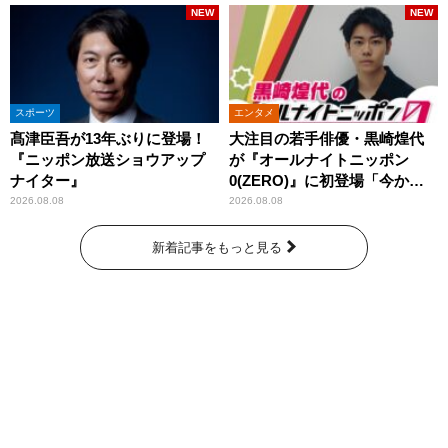
NEW
NEW
スポーツ
エンタメ
髙津臣吾が13年ぶりに登場！
大注目の若手俳優・黒崎煌代
『ニッポン放送ショウアップ
が『オールナイトニッポン
ナイター』
0(ZERO)』に初登場「今から
とてもワクワクしておりま
2026.08.08
2026.08.08
す！」
新着記事をもっと見る