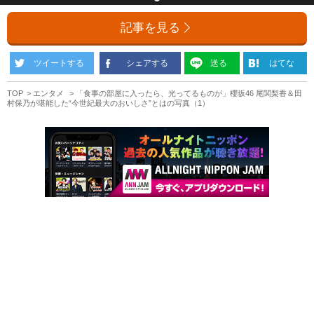
記事を見る
ツイートする
シェアする
送る
はてな
TOP
エンタメ
「食事の部屋に入ったら、光ってるものが」櫻坂46 尾関梨香＆田
村保乃が堪能した“今世紀最大のおいしさ”とはの写真（1）