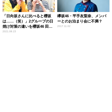
「日向坂さんに比べると櫻坂
欅坂46・平手友梨奈、メンバ
は……（笑）」2グループの日
ーとのお泊まり会に不満？
焼け対策の違いを櫻坂46 田村
2017.11.02
保乃＆尾関梨香が振り返る
2021.08.15