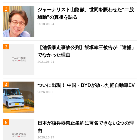
ジャーナリスト山路徹、世間を賑わせた“二股
騒動”の真相を語る
2018.08.24
【池袋暴走事故公判】飯塚幸三被告が「逮捕」
でなかった理由
2021.06.21
ついに出現！ 中国・BYDが放った軽自動車EV
2026.08.03
日本が核兵器禁止条約に署名できない2つの理
由
2020.10.27