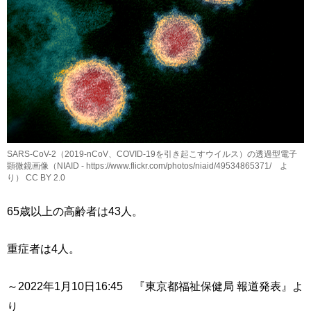
SARS-CoV-2（2019-nCoV、COVID-19を引き起こすウイルス）の透過型電子
顕微鏡画像（NIAID - https://www.flickr.com/photos/niaid/49534865371/ よ
り） CC BY 2.0
65歳以上の高齢者は43人。
重症者は4人。
～2022年1月10日16:45 『東京都福祉保健局 報道発表』よ
り