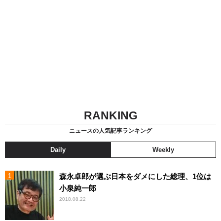
RANKING
ニュースの人気記事ランキング
Daily
Weekly
森永卓郎が選ぶ日本をダメにした総理、1位は
小泉純一郎
2018.08.22