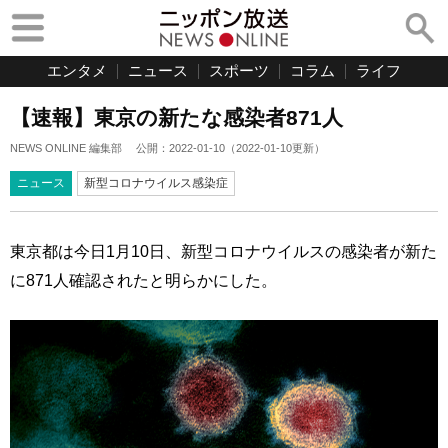
エンタメ
ニュース
スポーツ
コラム
ライフ
【速報】東京の新たな感染者871人
NEWS ONLINE 編集部
公開：
2022-01-10
（
2022-01-10
更新）
ニュース
新型コロナウイルス感染症
東京都は今日1月10日、新型コロナウイルスの感染者が新た
に871人確認されたと明らかにした。