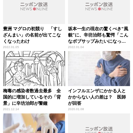
豊洲 マグロの初競り 「すし
坂本一生の現在の驚くべき“風
ざんまい」の名前が出てこな
貌”に、辛坊治郎も驚愕「こん
くなったわけ
なボブサップみたいになって
いるとは」
2022.01.05
2022.01.04
梅毒の感染者数過去最多 全
インフルエンザにかかる人と
国的に増加しているその「背
かからない人の差は？ 医師
景」に辛坊治郎が警鐘
が回答
2021.12.14
2020.01.08