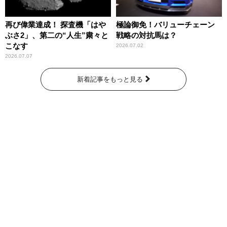
再び偉業達成！ 探査機「はや
極論御免！バリューチェーン
ぶさ2」、第二の“人生”粛々と
戦略の対抗馬は？
こなす
2026.07.02
2026.07.07
新着記事をもっと見る