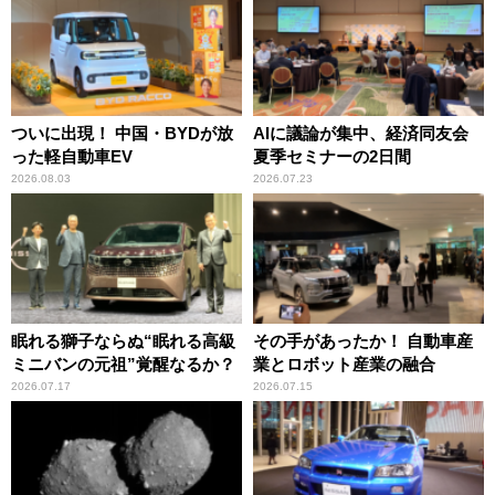
ついに出現！ 中国・BYDが放
AIに議論が集中、経済同友会
った軽自動車EV
夏季セミナーの2日間
2026.08.03
2026.07.23
眠れる獅子ならぬ“眠れる高級
その手があったか！ 自動車産
ミニバンの元祖”覚醒なるか？
業とロボット産業の融合
2026.07.17
2026.07.15