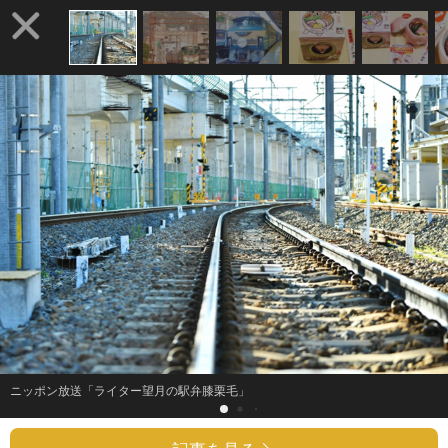
ニッポン放送「ライター望月の駅弁膝栗毛」