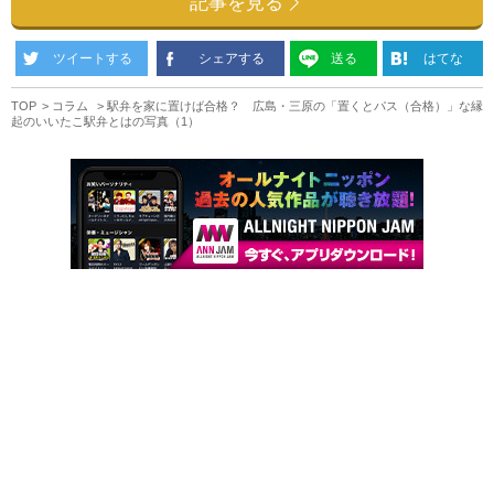
記事を見る
ツイートする
シェアする
送る
はてな
TOP
コラム
駅弁を家に置けば合格？ 広島・三原の「置くとパス（合格）」な縁
起のいいたこ駅弁とはの写真（1）