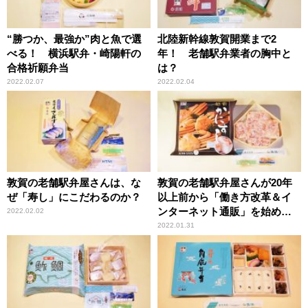
“勝つか、最強か”肉と魚で選
北陸新幹線敦賀開業まで2
べる！ 横浜駅弁・崎陽軒の
年！ 老舗駅弁業者の胸中と
合格祈願弁当
は？
2022.02.07
2022.02.04
敦賀の老舗駅弁屋さんは、な
敦賀の老舗駅弁屋さんが20年
ぜ「寿し」にこだわるのか？
以上前から「働き方改革＆イ
ンターネット通販」を始めた
2022.02.02
理由
2022.01.31