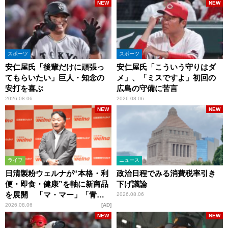
NEW
NEW
スポーツ
スポーツ
安仁屋氏「後輩だけに頑張っ
安仁屋氏「こういう守りはダ
てもらいたい」巨人・知念の
メ」、「ミスですよ」初回の
安打を喜ぶ
広島の守備に苦言
2026.08.06
2026.08.06
NEW
NEW
ライフ
ニュース
日清製粉ウェルナが“本格・利
政治日程でみる消費税率引き
便・即食・健康”を軸に新商品
下げ議論
を展開 「マ・マー」「青の
2026.08.06
洞窟」ブランドを強化
2026.08.06
AD
NEW
NEW