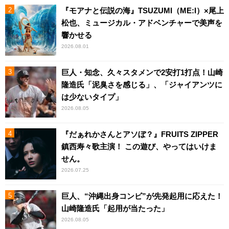
『モアナと伝説の海』TSUZUMI（ME:I）×尾上
松也、ミュージカル・アドベンチャーで美声を
響かせる
2026.08.01
巨人・知念、久々スタメンで2安打1打点！山崎
隆造氏「泥臭さを感じる」、「ジャイアンツに
は少ないタイプ」
2026.08.05
『だぁれかさんとアソぼ？』FRUITS ZIPPER
鎮西寿々歌主演！ この遊び、やってはいけま
せん。
2026.07.25
巨人、“沖縄出身コンビ”が先発起用に応えた！
山崎隆造氏「起用が当たった」
2026.08.05