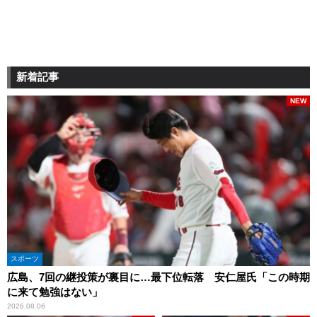
新着記事
NEW
スポーツ
広島、7回の継投策が裏目に…最下位転落 安仁屋氏「この時期
に来て勉強はない」
2026.08.06