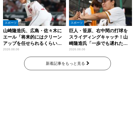
スポーツ
スポーツ
山崎隆造氏、広島・佐々木に
巨人・笹原、右中間の打球を
エール「将来的にはクリーン
スライディングキャッチ！山
アップを任せられるくらいま
崎隆造氏「一歩でも遅れた
では成長して」
ら…」
2026.08.06
2026.08.06
新着記事をもっと見る