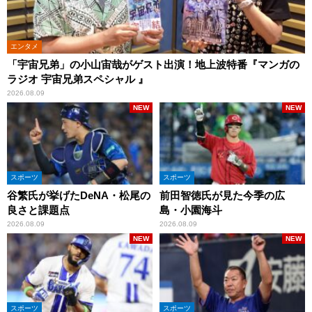
エンタメ
「宇宙兄弟」の小山宙哉がゲスト出演！地上波特番『マンガの
ラジオ 宇宙兄弟スペシャル 』
2026.08.09
NEW
NEW
スポーツ
スポーツ
谷繁氏が挙げたDeNA・松尾の
前田智徳氏が見た今季の広
良さと課題点
島・小園海斗
2026.08.09
2026.08.09
NEW
NEW
スポーツ
スポーツ