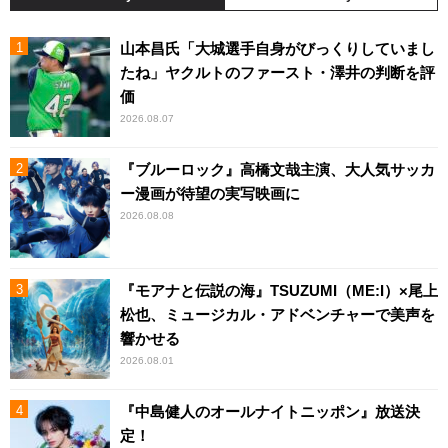
山本昌氏「大城選手自身がびっくりしていまし
たね」ヤクルトのファースト・澤井の判断を評
価
2026.08.07
『ブルーロック』高橋文哉主演、大人気サッカ
ー漫画が待望の実写映画に
2026.08.08
『モアナと伝説の海』TSUZUMI（ME:I）×尾上
松也、ミュージカル・アドベンチャーで美声を
響かせる
2026.08.01
『中島健人のオールナイトニッポン』放送決
定！