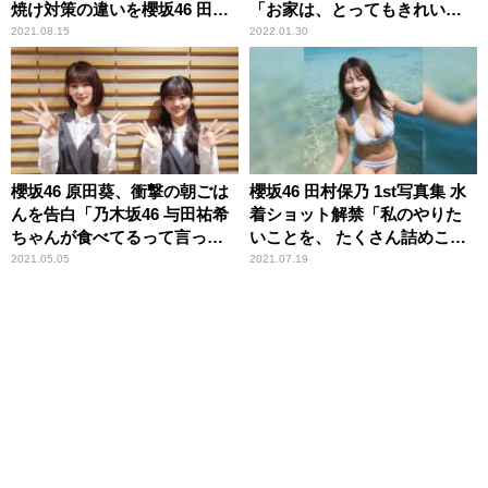
焼け対策の違いを櫻坂46 田村
「お家は、とってもきれいで
保乃＆尾関梨香が振り返る
した」
2021.08.15
2022.01.30
櫻坂46 原田葵、衝撃の朝ごは
櫻坂46 田村保乃 1st写真集 水
んを告白「乃木坂46 与田祐希
着ショット解禁「私のやりた
ちゃんが食べてるって言って
いことを、 たくさん詰めこん
て」 そのメニューに井上梨名
でもらいました」
2021.05.05
2021.07.19
驚き