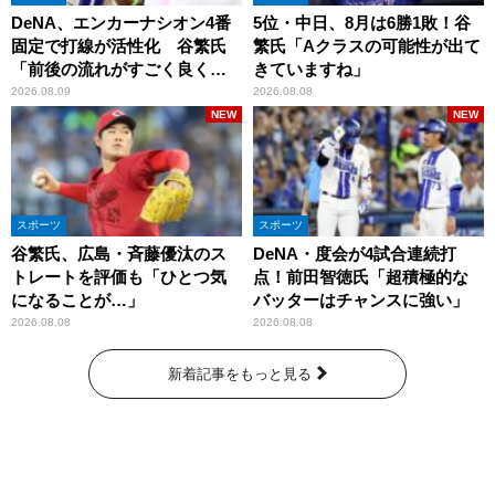
DeNA、エンカーナシオン4番
5位・中日、8月は6勝1敗！谷
固定で打線が活性化 谷繁氏
繁氏「Aクラスの可能性が出て
「前後の流れがすごく良くな
きていますね」
りましたね」
2026.08.09
2026.08.08
NEW
NEW
スポーツ
スポーツ
谷繁氏、広島・斉藤優汰のス
DeNA・度会が4試合連続打
トレートを評価も「ひとつ気
点！前田智徳氏「超積極的な
になることが…」
バッターはチャンスに強い」
2026.08.08
2026.08.08
新着記事をもっと見る