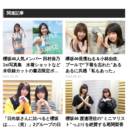
関連記事
櫻坂46人気メンバー 田村保乃
欅坂46長濱ねる＆小林由依、
1st写真集 水着ショットなど
プールで“下着を忘れた”ある
未収録カットの書店限定ポス
あるに共感「私もあった」
トカード10種解禁
2021.07.30
2018.08.10
「日向坂さんに比べると櫻坂
櫻坂46 渡邉理佐の“ミニマリス
は……（笑）」2グループの日
ト”っぷりを絶賛する尾関梨香