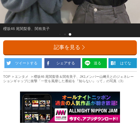
櫻坂46 尾関梨香、関有美子
記事を見る
ツイートする
シェアする
送る
はてな
TOP
エンタメ
櫻坂46 尾関梨香＆関有美子、JK1メンバー山﨑天とのジェネレー
ションギャップに衝撃「一世を風靡した番組を『知らない』って」の写真（3）