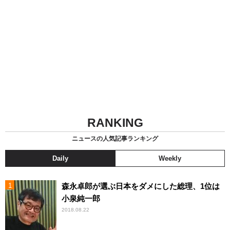
RANKING
ニュースの人気記事ランキング
Daily
Weekly
森永卓郎が選ぶ日本をダメにした総理、1位は
小泉純一郎
2018.08.22