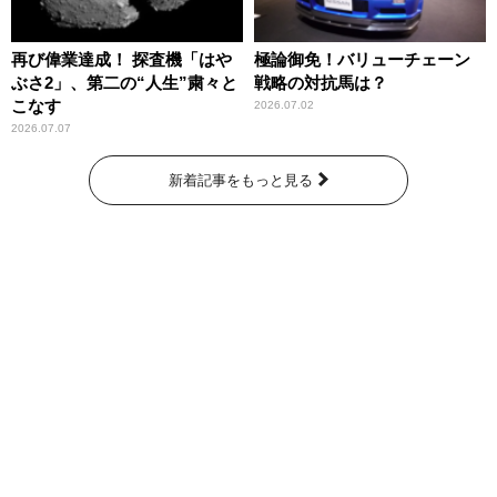
再び偉業達成！ 探査機「はや
極論御免！バリューチェーン
ぶさ2」、第二の“人生”粛々と
戦略の対抗馬は？
こなす
2026.07.02
2026.07.07
新着記事をもっと見る