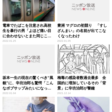
電車でたばこを注意され高校
豊洲 マグロの初競り 「すし
生を暴行の男「よほど痛い目
ざんまい」の名前が出てこな
に合わせないとまた同じこと
くなったわけ
をする」辛坊治郎が憤怒
2022.01.25
2022.01.05
坂本一生の現在の驚くべき“風
梅毒の感染者数過去最多 全
貌”に、辛坊治郎も驚愕「こん
国的に増加しているその「背
なボブサップみたいになって
景」に辛坊治郎が警鐘
いるとは」
2022.01.04
2021.12.14