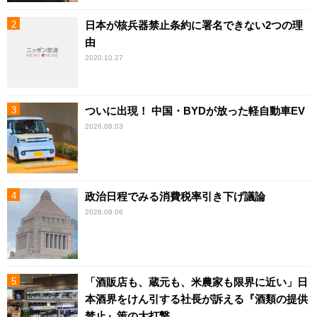
日本が核兵器禁止条約に署名できない2つの理
由
2020.10.27
ついに出現！ 中国・BYDが放った軽自動車EV
2026.08.03
政治日程でみる消費税率引き下げ議論
2026.08.06
「酒販店も、蔵元も、米農家も限界に近い」日
本酒界をけん引する社長が訴える『酒類の提供
禁止』策の大打撃