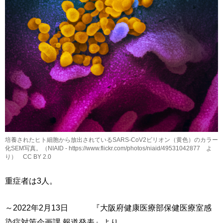
培養されたヒト細胞から放出されているSARS-CoV2ビリオン（黄色）のカラー
化SEM写真。（NIAID - https://www.flickr.com/photos/niaid/49531042877 よ
り） CC BY 2.0
重症者は3人。
～2022年2月13日 『大阪府健康医療部保健医療室感
染症対策企画課 報道発表』より