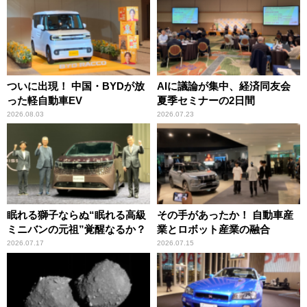
ついに出現！ 中国・BYDが放
AIに議論が集中、経済同友会
った軽自動車EV
夏季セミナーの2日間
2026.08.03
2026.07.23
眠れる獅子ならぬ“眠れる高級
その手があったか！ 自動車産
ミニバンの元祖”覚醒なるか？
業とロボット産業の融合
2026.07.17
2026.07.15