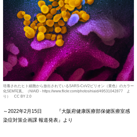
培養されたヒト細胞から放出されているSARS-CoV2ビリオン（黄色）のカラー
化SEM写真。（NIAID - https://www.flickr.com/photos/niaid/49531042877 よ
り） CC BY 2.0
～2022年2月15日 『大阪府健康医療部保健医療室感
染症対策企画課 報道発表』より