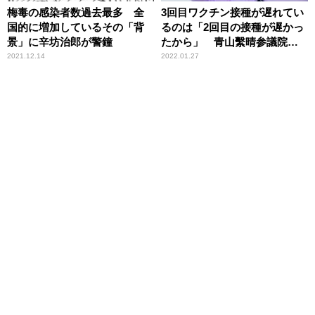
梅毒の感染者数過去最多 全
3回目ワクチン接種が遅れてい
国的に増加しているその「背
るのは「2回目の接種が遅かっ
景」に辛坊治郎が警鐘
たから」 青山繫晴参議院議
員
2021.12.14
2022.01.27