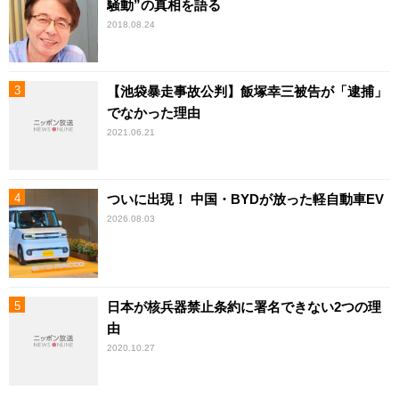
騒動”の真相を語る
2018.08.24
【池袋暴走事故公判】飯塚幸三被告が「逮捕」
でなかった理由
2021.06.21
ついに出現！ 中国・BYDが放った軽自動車EV
2026.08.03
日本が核兵器禁止条約に署名できない2つの理
由
2020.10.27