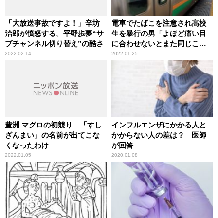
「大放送事故ですよ！」辛坊
電車でたばこを注意され高校
治郎が憤怒する、平野歩夢“サ
生を暴行の男「よほど痛い目
ブチャンネル切り替え”の酷さ
に合わせないとまた同じこと
をする」辛坊治郎が憤怒
2022.02.14
2022.01.25
豊洲 マグロの初競り 「すし
インフルエンザにかかる人と
ざんまい」の名前が出てこな
かからない人の差は？ 医師
くなったわけ
が回答
2022.01.05
2020.01.08