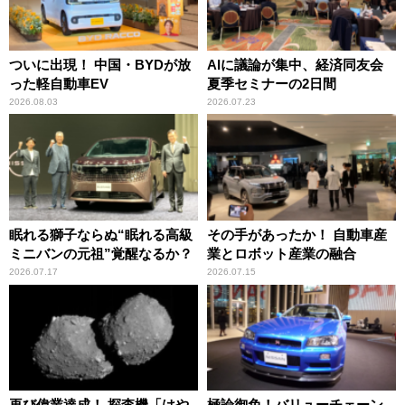
ついに出現！ 中国・BYDが放
AIに議論が集中、経済同友会
った軽自動車EV
夏季セミナーの2日間
2026.08.03
2026.07.23
眠れる獅子ならぬ“眠れる高級
その手があったか！ 自動車産
ミニバンの元祖”覚醒なるか？
業とロボット産業の融合
2026.07.17
2026.07.15
再び偉業達成！ 探査機「はや
極論御免！バリューチェーン