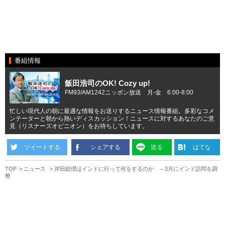
番組情報
飯田浩司のOK! Cozy up!
FM93/AM1242ニッポン放送 月-金 6:00-8:00
忙しい現代人の朝に最適な情報をお送りするニュース情報番組。多彩なコメ
ンテーターと朝から熱いディスカッション！ニュースに対するあなたのご意
見（リスナーズオピニオン）をお待ちしています。
ツイートする
シェアする
送る
はてな
TOP
ニュース
岸田総理はインドに行って何をするのか ～3月にインド訪問を調
整