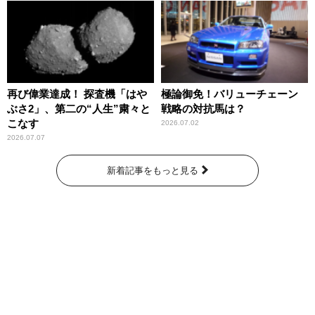
再び偉業達成！ 探査機「はや
極論御免！バリューチェーン
ぶさ2」、第二の“人生”粛々と
戦略の対抗馬は？
こなす
2026.07.02
2026.07.07
新着記事をもっと見る