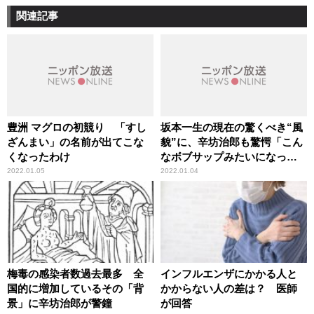
関連記事
豊洲 マグロの初競り 「すし
坂本一生の現在の驚くべき“風
ざんまい」の名前が出てこな
貌”に、辛坊治郎も驚愕「こん
くなったわけ
なボブサップみたいになって
いるとは」
2022.01.05
2022.01.04
梅毒の感染者数過去最多 全
インフルエンザにかかる人と
国的に増加しているその「背
かからない人の差は？ 医師
景」に辛坊治郎が警鐘
が回答