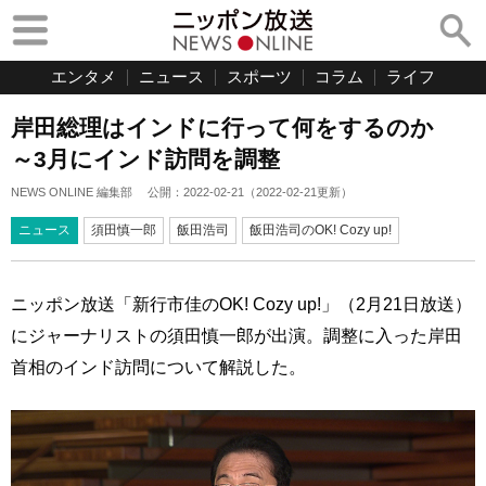
エンタメ
ニュース
スポーツ
コラム
ライフ
岸田総理はインドに行って何をするのか
～3月にインド訪問を調整
NEWS ONLINE 編集部
公開：
2022-02-21
（
2022-02-21
更新）
ニュース
須田慎一郎
飯田浩司
飯田浩司のOK! Cozy up!
ニッポン放送「新行市佳のOK! Cozy up!」（2月21日放送）
にジャーナリストの須田慎一郎が出演。調整に入った岸田
首相のインド訪問について解説した。