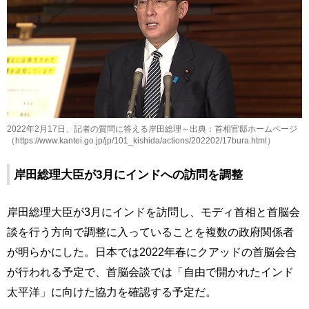
2022年2月17日、記者の質問に答える岸田総理～出典：首相官邸ホームページ
（https://www.kantei.go.jp/jp/101_kishida/actions/202202/17bura.html）
岸田総理大臣が3月にインドへの訪問を調整
岸田総理大臣が3月にインドを訪問し、モディ首相と首脳会
談を行う方向で調整に入っていることを複数の政府関係者
が明らかにした。日本では2022年春にクアッドの首脳会合
が行われる予定で、首脳会談では「自由で開かれたインド
太平洋」に向けた協力を確認する予定だ。