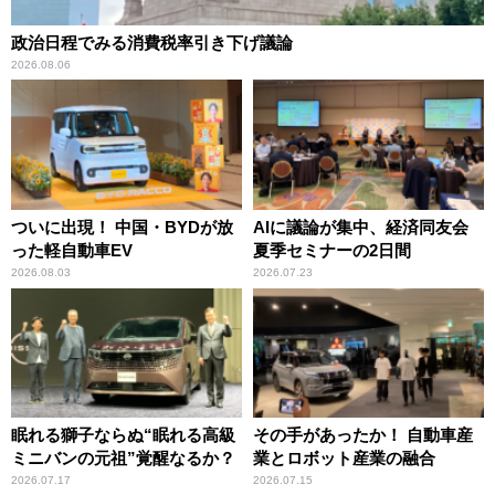
政治日程でみる消費税率引き下げ議論
2026.08.06
ついに出現！ 中国・BYDが放
AIに議論が集中、経済同友会
った軽自動車EV
夏季セミナーの2日間
2026.08.03
2026.07.23
眠れる獅子ならぬ“眠れる高級
その手があったか！ 自動車産
ミニバンの元祖”覚醒なるか？
業とロボット産業の融合
2026.07.17
2026.07.15