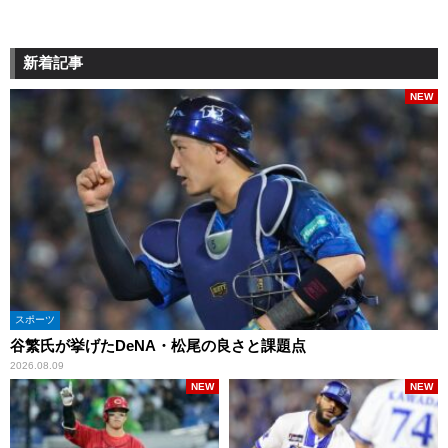
新着記事
NEW
スポーツ
谷繁氏が挙げたDeNA・松尾の良さと課題点
2026.08.09
NEW
NEW