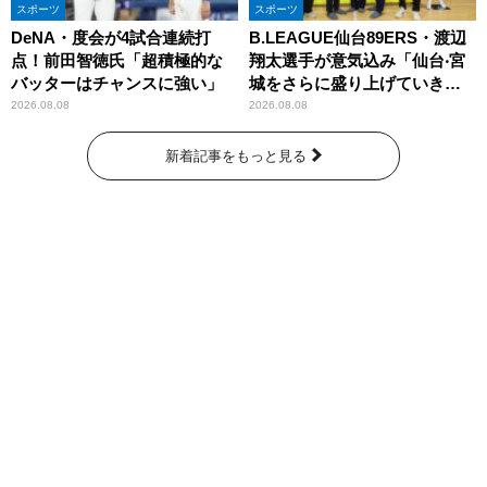
スポーツ
スポーツ
DeNA・度会が4試合連続打
B.LEAGUE仙台89ERS・渡辺
点！前田智徳氏「超積極的な
翔太選手が意気込み「仙台‧宮
バッターはチャンスに強い」
城をさらに盛り上げていきた
いです」
2026.08.08
2026.08.08
新着記事をもっと見る