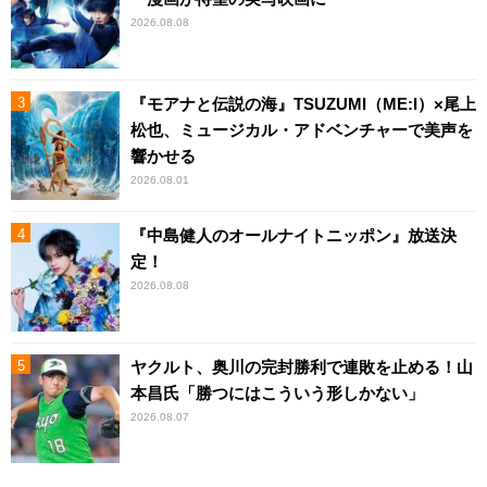
2026.08.08
『モアナと伝説の海』TSUZUMI（ME:I）×尾上
松也、ミュージカル・アドベンチャーで美声を
響かせる
2026.08.01
『中島健人のオールナイトニッポン』放送決
定！
2026.08.08
ヤクルト、奥川の完封勝利で連敗を止める！山
本昌氏「勝つにはこういう形しかない」
2026.08.07