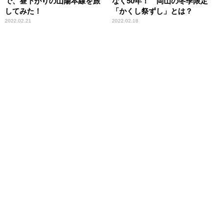
で、昼下がりの山陽本線を旅
なく50年！ 岡山の冬季限定
してみた！
「かくし祭ずし」とは？
2022.02.21
2022.02.18