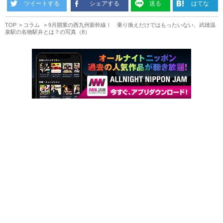
ツイートする
シェアする
送る
はてな
TOP
コラム
9月開業の西九州新幹線！ 乗り換えだけではもったいない、武雄温
泉駅の名物駅弁とは？の写真（8）