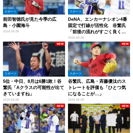
スポーツ
スポーツ
前田智徳氏が見た今季の広
DeNA、エンカーナシオン4番
島・小園海斗
固定で打線が活性化 谷繁氏
「前後の流れがすごく良くな
2026.08.09
りましたね」
2026.08.09
NEW
NEW
スポーツ
スポーツ
5位・中日、8月は6勝1敗！谷
谷繁氏、広島・斉藤優汰のス
繁氏「Aクラスの可能性が出て
トレートを評価も「ひとつ気
きていますね」
になることが…」
2026.08.08
2026.08.08
NEW
NEW