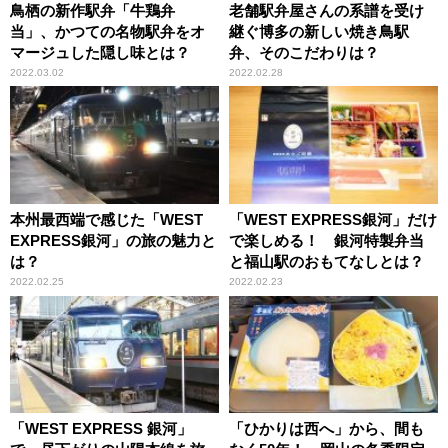
鳥栖の新作駅弁「牛鶏弁
老舗駅弁屋さんの系譜を受け
当」、かつての名物駅弁をオ
継ぐ博多の新しい焼き鳥駅
マージュした隠し味とは？
弁、そのこだわりは？
2022.03.02
2022.02.28
本州最西端で感じた「WEST
「WEST EXPRESS銀河」だけ
EXPRESS銀河」の旅の魅力と
で楽しめる！ 銀河特製弁当
は？
と福山駅のおもてなしとは？
2022.02.25
2022.02.23
「WEST EXPRESS 銀河」
「ひかりは西へ」から、間も