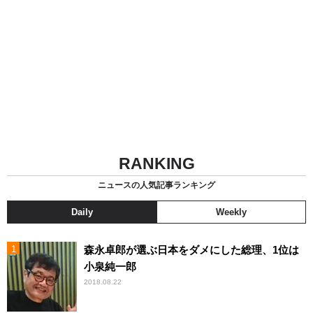
RANKING
ニュースの人気記事ランキング
Daily
Weekly
森永卓郎が選ぶ日本をダメにした総理、1位は
小泉純一郎
2018.08.22