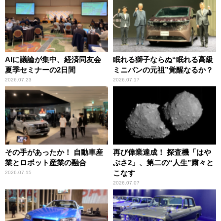
AIに議論が集中、経済同友会
眠れる獅子ならぬ“眠れる高級
夏季セミナーの2日間
ミニバンの元祖”覚醒なるか？
2026.07.23
2026.07.17
その手があったか！ 自動車産
再び偉業達成！ 探査機「はや
業とロボット産業の融合
ぶさ2」、第二の“人生”粛々と
こなす
2026.07.15
2026.07.07