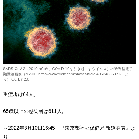
SARS-CoV-2（2019-nCoV、COVID-19を引き起こすウイルス）の透過型電子
顕微鏡画像（NIAID - https://www.flickr.com/photos/niaid/49534865371/ よ
り） CC BY 2.0
重症者は64人。
65歳以上の感染者は611人。
～2022年3月10日16:45 『東京都福祉保健局 報道発表』よ
り