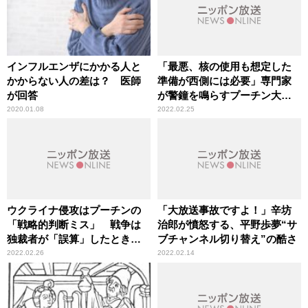
インフルエンザにかかる人と
「最悪、核の使用も想定した
かからない人の差は？ 医師
準備が西側には必要」専門家
が回答
が警鐘を鳴らすプーチン大統
領の“精神状態”
2020.01.08
2022.02.25
ウクライナ侵攻はプーチンの
「大放送事故ですよ！」辛坊
「戦略的判断ミス」 戦争は
治郎が憤怒する、平野歩夢“サ
独裁者が「誤算」したときに
ブチャンネル切り替え”の酷さ
起きる
2022.02.26
2022.02.14