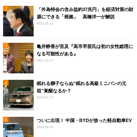
「外為特会の含み益約37兆円」を経済対策の財
源にできる「根拠」 高橋洋一が解説
2022.10.12
亀井静香が言及『高市早苗氏は初の女性総理に
なる可能性がある』
2023.12.27
眠れる獅子ならぬ“眠れる高級ミニバンの元
祖”覚醒なるか？
2026.07.17
ついに出現！ 中国・BYDが放った軽自動車EV
2026.08.03