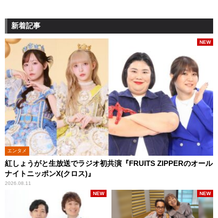
新着記事
NEW
エンタメ
紅しょうがと生放送でラジオ初共演『FRUITS ZIPPERのオール
ナイトニッポンX(クロス)』
2026.08.11
NEW
NEW