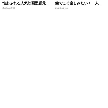
性あふれる人気映画監督最新
館でこそ楽しみたい！ 人気
作
シリーズ最新作たち
2022.02.05
2022.02.19