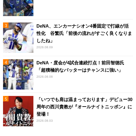
DeNA、エンカーナシオン4番固定で打線が活
性化 谷繁氏「前後の流れがすごく良くなりま
したね」
2026.08.09
DeNA・度会が4試合連続打点！前田智徳氏
「超積極的なバッターはチャンスに強い」
2026.08.08
「いつでも肩は温まっております」デビュー30
周年の西川貴教が『オールナイトニッポン』に
登場！
2026.08.03