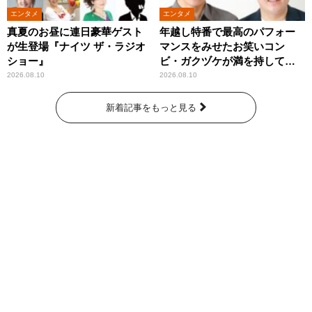
エンタメ
エンタメ
真夏のお昼に連日豪華ゲスト
年越し特番で最高のパフォー
が生登場『ナイツ ザ・ラジオ
マンスをみせたお笑いコン
ショー』
ビ・ガクヅケが満を持して
『オールナイトニッポン
2026.08.10
2026.08.10
0(ZERO)』に登場！
新着記事をもっと見る