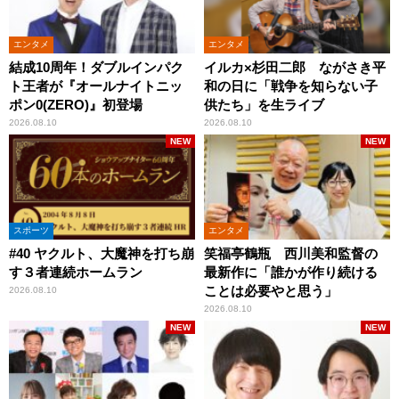
エンタメ
エンタメ
結成10周年！ダブルインパク
イルカ×杉田二郎 ながさき平
ト王者が『オールナイトニッ
和の日に「戦争を知らない子
ポン0(ZERO)』初登場
供たち」を生ライブ
2026.08.10
2026.08.10
NEW
NEW
スポーツ
エンタメ
#40 ヤクルト、大魔神を打ち崩
笑福亭鶴瓶 西川美和監督の
す３者連続ホームラン
最新作に「誰かが作り続ける
ことは必要やと思う」
2026.08.10
2026.08.10
NEW
NEW