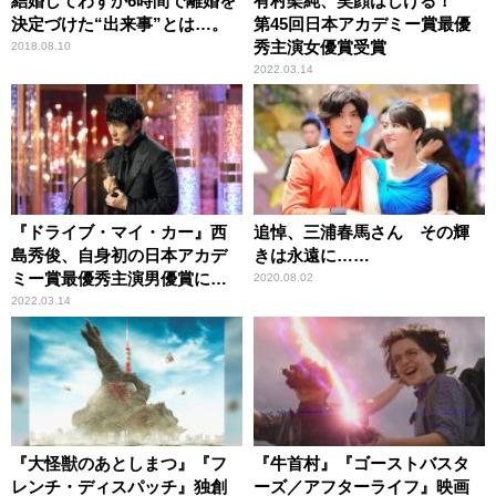
結婚してわずか6時間で離婚を
有村架純、笑顔はじける！
決定づけた“出来事”とは…。
第45回日本アカデミー賞最優
秀主演女優賞受賞
2018.08.10
2022.03.14
『ドライブ・マイ・カー』西
追悼、三浦春馬さん その輝
島秀俊、自身初の日本アカデ
きは永遠に……
ミー賞最優秀主演男優賞に輝
2020.08.02
く！
2022.03.14
『大怪獣のあとしまつ』『フ
『牛首村』『ゴーストバスタ
レンチ・ディスパッチ』独創
ーズ／アフターライフ』映画