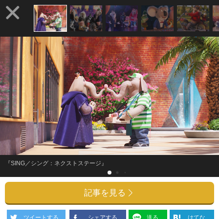
『SING／シング：ネクストステージ』
記事を見る
ツイートする
シェアする
送る
はてな