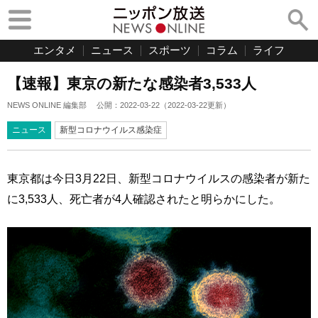
エンタメ
ニュース
スポーツ
コラム
ライフ
【速報】東京の新たな感染者3,533人
NEWS ONLINE 編集部
公開：
2022-03-22
（
2022-03-22
更新）
ニュース
新型コロナウイルス感染症
東京都は今日3月22日、新型コロナウイルスの感染者が新た
に3,533人、死亡者が4人確認されたと明らかにした。