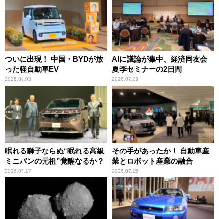
ついに出現！ 中国・BYDが放
AIに議論が集中、経済同友会
った軽自動車EV
夏季セミナーの2日間
2026.08.03
2026.07.23
眠れる獅子ならぬ“眠れる高級
その手があったか！ 自動車産
ミニバンの元祖”覚醒なるか？
業とロボット産業の融合
2026.07.17
2026.07.15