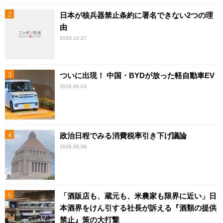
日本が核兵器禁止条約に署名できない2つの理
由
2020.10.27
ついに出現！ 中国・BYDが放った軽自動車EV
2026.08.03
政治日程でみる消費税率引き下げ議論
2026.08.06
「酒販店も、蔵元も、米農家も限界に近い」日
本酒界をけん引する社長が訴える『酒類の提供
禁止』策の大打撃