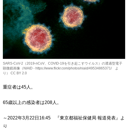
SARS-CoV-2（2019-nCoV、COVID-19を引き起こすウイルス）の透過型電子
顕微鏡画像（NIAID - https://www.flickr.com/photos/niaid/49534865371/ よ
り） CC BY 2.0
重症者は45人。
65歳以上の感染者は208人。
～2022年3月22日16:45 『東京都福祉保健局 報道発表』よ
り