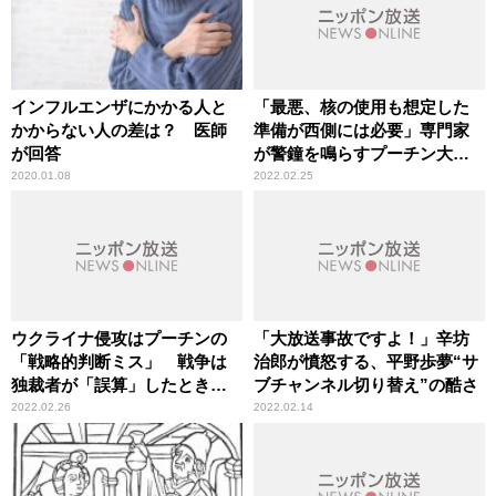
インフルエンザにかかる人と
「最悪、核の使用も想定した
かからない人の差は？ 医師
準備が西側には必要」専門家
が回答
が警鐘を鳴らすプーチン大統
領の“精神状態”
2020.01.08
2022.02.25
ウクライナ侵攻はプーチンの
「大放送事故ですよ！」辛坊
「戦略的判断ミス」 戦争は
治郎が憤怒する、平野歩夢“サ
独裁者が「誤算」したときに
ブチャンネル切り替え”の酷さ
起きる
2022.02.26
2022.02.14