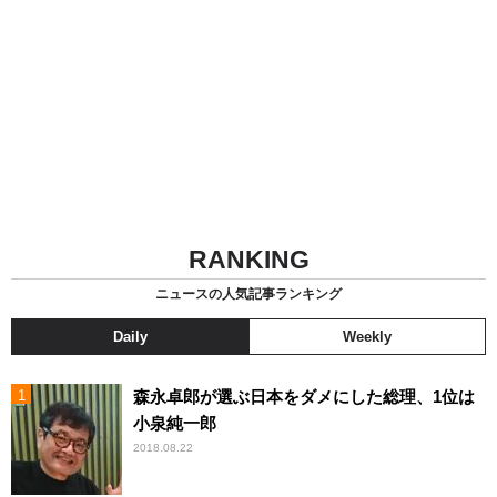
RANKING
ニュースの人気記事ランキング
Daily
Weekly
森永卓郎が選ぶ日本をダメにした総理、1位は
小泉純一郎
2018.08.22