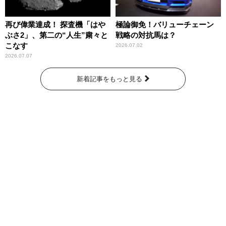
再び偉業達成！ 探査機「はや
極論御免！バリューチェーン
ぶさ2」、第二の“人生”粛々と
戦略の対抗馬は？
こなす
2026.07.02
2026.07.07
新着記事をもっと見る