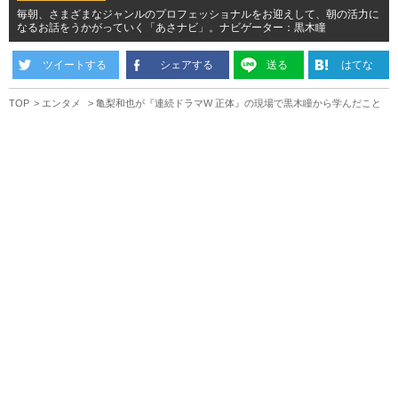
毎朝、さまざまなジャンルのプロフェッショナルをお迎えして、朝の活力に
なるお話をうかがっていく「あさナビ」。ナビゲーター：黒木瞳
ツイートする
シェアする
送る
はてな
TOP
エンタメ
亀梨和也が『連続ドラマW 正体』の現場で黒木瞳から学んだこと