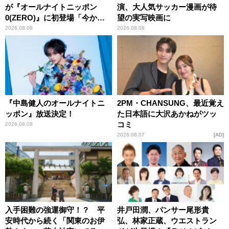
が『オールナイトニッポン
演、大人気サッカー漫画が待
0(ZERO)』に初登場「今から
望の実写映画に
とてもワクワクしておりま
2026.08.08
2026.08.08
す！」
『中島健人のオールナイトニ
2PM・CHANSUNG、最近覚え
ッポン』放送決定！
た日本語に大沢あかねがツッ
コミ
2026.08.08
2026.08.07
AD
入手困難の強運御守！？ 平
井戸田潤、パンサー尾形貴
安時代から続く「関東のお伊
弘、林家正蔵、ウエストラン