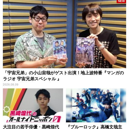
NEW
「宇宙兄弟」の小山宙哉がゲスト出演！地上波特番『マンガの
ラジオ 宇宙兄弟スペシャル 』
2026.08.09
大注目の若手俳優・黒崎煌代
『ブルーロック』高橋文哉主