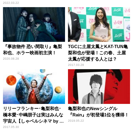
2022.03.22
『事故物件 恐い間取り』亀梨
TGCに土屋太鳳とKAT-TUN亀
和也、ホラー映画初主演！
梨和也が登場！この春、土屋
太鳳が応援する人とは？
2020.08.28
2017.03.28
リリーフランキー･亀梨和也･
亀梨和也のNewシングル
橋本愛･中嶋朋子は実はみんな
『Rain』が初登場1位を獲得！
宇宙人【しゃベルシネマ by 八
2019.05.22
雲ふみね･第213回】
2017.05.30