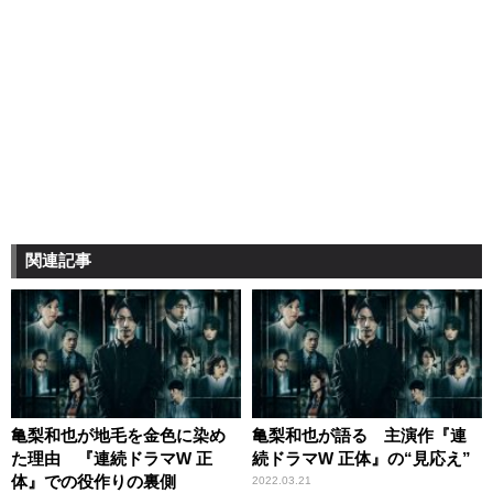
関連記事
亀梨和也が地毛を金色に染め
亀梨和也が語る 主演作『連
た理由 『連続ドラマW 正
続ドラマW 正体』の“見応え”
体』での役作りの裏側
2022.03.21