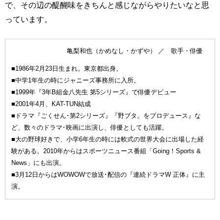
で、その辺の醍醐味をきちんと感じながらやりたいなと思
っています。
亀梨和也（かめなし・かずや） ／ 歌手・俳優
■1986年2月23日生まれ。東京都出身。
■中学1年生の時にジャニーズ事務所に入所。
■1999年『3年B組金八先生 第5シリーズ』で俳優デビュー
■2001年4月、KAT-TUN結成
■ドラマ『ごくせん･第2シリーズ』『野ブタ。をプロデュース』な
ど、数々のドラマ･映画に出演し、俳優としても活躍。
■大の野球好きで、小学6年生の時には軟式の世界大会に出場した経
験がある。2010年からはスポーツニュース番組「Going！Sports &
News」にも出演。
■3月12日からはWOWOWで放送･配信の『連続ドラマW 正体』に主
演。