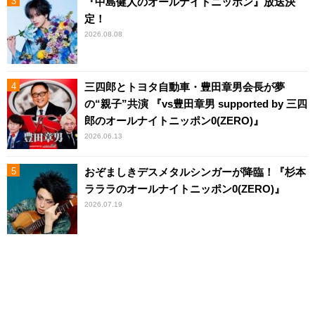
『中島健人のオールナイトニッポン』放送決
定！
2026.08.08
三四郎とトヨタ自動車・豊田章男会長が夢
の“親子”共演 『vs豊田章男 supported by 三四
郎のオールナイトニッポン0(ZERO)』
2026.06.13
おぞましきデスメタルシンガーが降臨！『杉本
ラララのオールナイトニッポン0(ZERO)』
2026.07.19