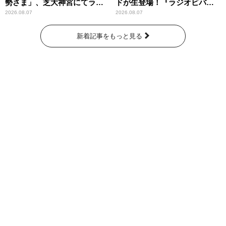
勢さま」、芝大神宮にてラン
ドが生登場！『ラジオビバリ
パンプスが合格祈願！
ー昼ズ』
2026.08.07
2026.08.07
新着記事をもっと見る