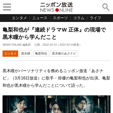
エンタメ
ニュース
スポーツ
コラム
ライフ
亀梨和也が『連続ドラマW 正体』の現場で
黒木瞳から学んだこと
NEWS ONLINE 編集部
公開：
2022-03-23
（
2022-03-24
更新）
エンタメ
黒木瞳
亀梨和也
黒木瞳のあさナビ
黒木瞳がパーソナリティを務めるニッポン放送「あさナ
ビ」（3月16日放送）に歌手・俳優の亀梨和也が出演。亀梨
和也が黒木瞳から学んだことについて語った。