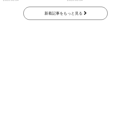
なたに伝えたいこと」
新着記事をもっと見る