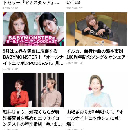
トセラー『アナスタシア』を
い！#2
紹介
2026.08.05
2026.08.05
9月は世界を舞台に活躍する
イルカ、自身作曲の熊本市制
BABYMONSTER！『オールナ
100周年記念ソングをオンエア
イトニッポンPODCAST』月替
2026.08.04
わりパーソナリティ
2026.08.05
朝井リョウ、知花くららが特
由紀さおりが14年ぶりに『オ
別審査員を務めたエッセイコ
ールナイトニッポン』に登
ンテストの特別番組「#いまあ
場！
2026.08.04
2026.08.04