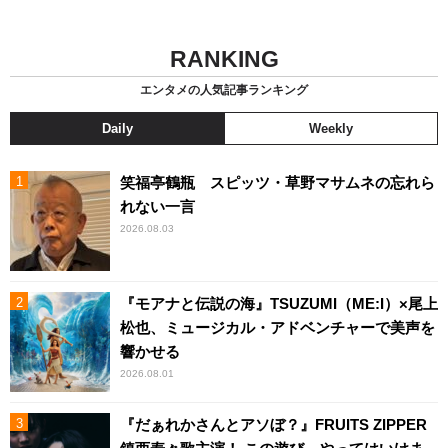
RANKING
エンタメの人気記事ランキング
Daily
Weekly
笑福亭鶴瓶 スピッツ・草野マサムネの忘れら
れない一言
2026.08.03
『モアナと伝説の海』TSUZUMI（ME:I）×尾上
松也、ミュージカル・アドベンチャーで美声を
響かせる
2026.08.01
『だぁれかさんとアソぼ？』FRUITS ZIPPER