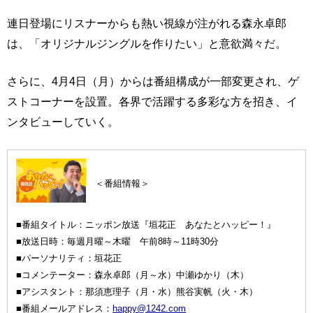
連日登場にリスナーからも熱い視線が注がれる森永卓郎
は、「オリジナルジングルを作りたい」と意欲満々だ。
さらに、4月4日（月）からは番組構成が一部変更され、ゲ
ストコーナーを設置。各界で活躍する多彩な方を招き、イ
ンタビューしていく。
＜番組情報＞
■番組タイトル：ニッポン放送『垣花正 あなたとハッピー！』
■放送日時：毎週月曜～木曜 午前8時～11時30分
■パーソナリティ：垣花正
■コメンテーター：森永卓郎（月～水）中瀬ゆかり（木）
■アシスタント：那須恵理子（月・水）熊谷実帆（火・木）
■番組メールアドレス：
happy@1242.com