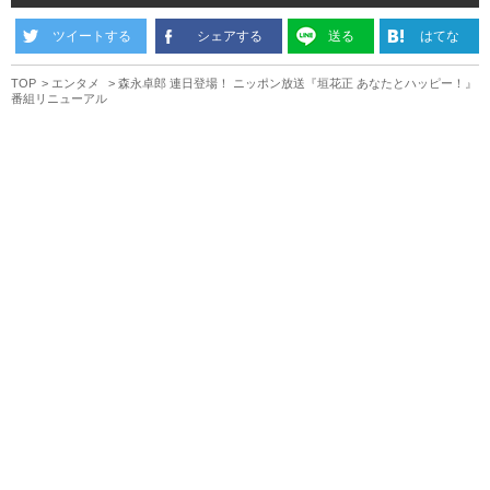
ツイートする
シェアする
送る
はてな
TOP
エンタメ
森永卓郎 連日登場！ ニッポン放送『垣花正 あなたとハッピー！』
番組リニューアル