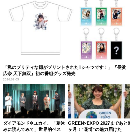
「私のプリティな顔がプリントされたTシャツです！」『長浜
広奈 天下無双』初の番組グッズ発売
2026.08.05
ダイアモンド✡ユカイ、「夏休
GREEN×EXPO 2027まであと8
みに読んでみて」世界的ベス
ヶ月！“花博”の魅力届けた