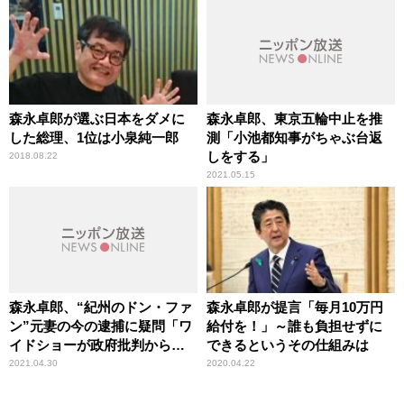
森永卓郎が選ぶ日本をダメに
森永卓郎、東京五輪中止を推
した総理、1位は小泉純一郎
測「小池都知事がちゃぶ台返
しをする」
2018.08.22
2021.05.15
森永卓郎、“紀州のドン・ファ
森永卓郎が提言「毎月10万円
ン”元妻の今の逮捕に疑問「ワ
給付を！」～誰も負担せずに
イドショーが政府批判からガ
できるというその仕組みは
ラッと矛先を変える」
2021.04.30
2020.04.22