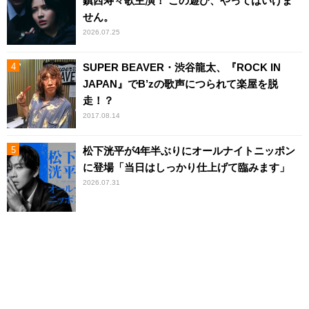
鎮西寿々歌主演！ この遊び、やってはいけま
せん。
2026.07.25
SUPER BEAVER・渋谷龍太、『ROCK IN
JAPAN』でB’zの歌声につられて楽屋を脱
走！？
2017.08.14
松下洸平が4年半ぶりにオールナイトニッポン
に登場「当日はしっかり仕上げて臨みます」
2026.07.31