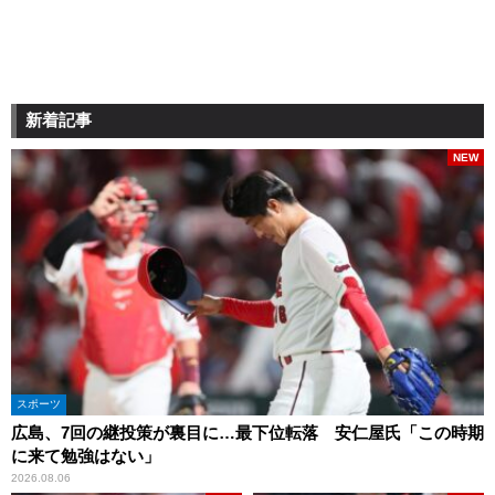
新着記事
NEW
スポーツ
広島、7回の継投策が裏目に…最下位転落 安仁屋氏「この時期
に来て勉強はない」
2026.08.06