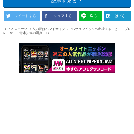
記事を見る
ツイートする
シェアする
送る
はてな
TOP
スポーツ
次の夢はハンドサイクルでパラリンピックへ出場すること プロ
レーサー・青木拓篤の写真（1）