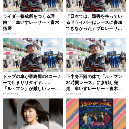
ライダー養成所をつくる理
「日本では、障害を持ってい
由 車いすレーサー・青木
るドライバーはレースに参加
拓磨
できなかった」プロレーサ
ー・青木拓磨が海外レースに
2022.03.28
2022.03.23
参加した経緯
トップの車が最終周の4コーナ
下半身不随の体で「ル・マン
ーで止まりリタイヤ……
24時間レース」に参戦し完
「ル・マン」が厳しいレース
走 車いすレーサー・青木拓
であると言われる所以
磨
2022.03.22
2022.03.21