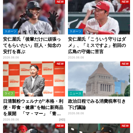
NEW
NEW
スポーツ
スポーツ
安仁屋氏「後輩だけに頑張っ
安仁屋氏「こういう守りはダ
てもらいたい」巨人・知念の
メ」、「ミスですよ」初回の
安打を喜ぶ
広島の守備に苦言
2026.08.06
2026.08.06
NEW
NEW
ライフ
ニュース
日清製粉ウェルナが“本格・利
政治日程でみる消費税率引き
便・即食・健康”を軸に新商品
下げ議論
を展開 「マ・マー」「青の
2026.08.06
洞窟」ブランドを強化
2026.08.06
AD
NEW
NEW