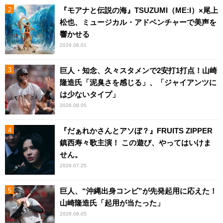
『モアナと伝説の海』TSUZUMI（ME:I）×尾上
松也、ミュージカル・アドベンチャーで美声を
響かせる
2026.08.01
巨人・知念、久々スタメンで2安打1打点！山崎
隆造氏「泥臭さを感じる」、「ジャイアンツに
は少ないタイプ」
2026.08.05
『だぁれかさんとアソぼ？』FRUITS ZIPPER
鎮西寿々歌主演！ この遊び、やってはいけま
せん。
2026.07.25
巨人、“沖縄出身コンビ”が先発起用に応えた！
山崎隆造氏「起用が当たった」
2026.08.05