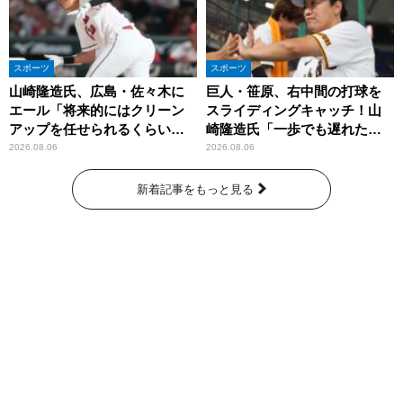
スポーツ
スポーツ
山崎隆造氏、広島・佐々木に
巨人・笹原、右中間の打球を
エール「将来的にはクリーン
スライディングキャッチ！山
アップを任せられるくらいま
崎隆造氏「一歩でも遅れた
では成長して」
ら…」
2026.08.06
2026.08.06
新着記事をもっと見る