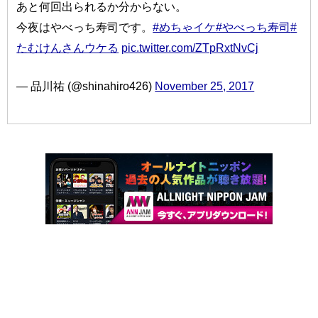
あと何回出られるか分からない。
今夜はやべっち寿司です。
#めちゃイケ
#やべっち寿司
#
たむけんさんウケる
pic.twitter.com/ZTpRxtNvCj
— 品川祐 (@shinahiro426)
November 25, 2017