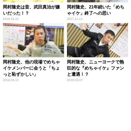
岡村隆史は昔、武田真治が嫌
岡村隆史、21年続いた「めち
いだった！？
ゃイケ」終了への思い
2018.04.24
2017.11.13
岡村隆史、他の現場でめちゃ
岡村隆史、ニューヨークで熱
イケメンバーに会うと「ちょ
狂的な『めちゃイケ』ファン
っと恥ずかしい」
と遭遇！？
2018.04.12
2018.02.07