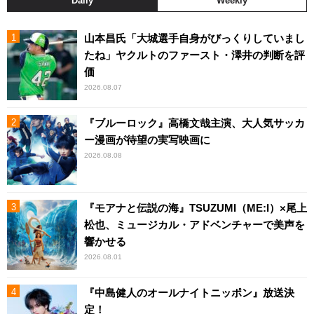
Daily
Weekly
山本昌氏「大城選手自身がびっくりしていまし
たね」ヤクルトのファースト・澤井の判断を評
価
2026.08.07
『ブルーロック』高橋文哉主演、大人気サッカ
ー漫画が待望の実写映画に
2026.08.08
『モアナと伝説の海』TSUZUMI（ME:I）×尾上
松也、ミュージカル・アドベンチャーで美声を
響かせる
2026.08.01
『中島健人のオールナイトニッポン』放送決
定！