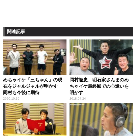
関連記事
めちゃイケ「三ちゃん」の現
岡村隆史、明石家さんまのめ
在をジャルジャルが明かす
ちゃイケ最終回での心遣いを
岡村も今後に期待
明かす
2020.10.16
2018.04.24