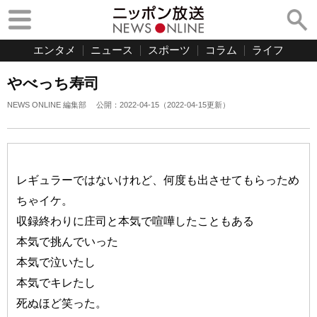
エンタメ
ニュース
スポーツ
コラム
ライフ
やべっち寿司
NEWS ONLINE 編集部
公開：
2022-04-15
（
2022-04-15
更新）
レギュラーではないけれど、何度も出させてもらっため
ちゃイケ。
収録終わりに庄司と本気で喧嘩したこともある
本気で挑んでいった
本気で泣いたし
本気でキレたし
死ぬほど笑った。