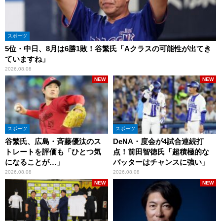
スポーツ
5位・中日、8月は6勝1敗！谷繁氏「Aクラスの可能性が出てき
ていますね」
2026.08.08
NEW
NEW
スポーツ
スポーツ
谷繁氏、広島・斉藤優汰のス
DeNA・度会が4試合連続打
トレートを評価も「ひとつ気
点！前田智徳氏「超積極的な
になることが…」
バッターはチャンスに強い」
2026.08.08
2026.08.08
NEW
NEW