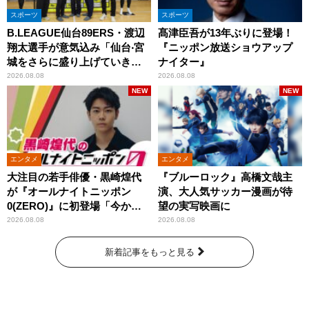
スポーツ
スポーツ
B.LEAGUE仙台89ERS・渡辺
髙津臣吾が13年ぶりに登場！
翔太選手が意気込み「仙台‧宮
『ニッポン放送ショウアップ
城をさらに盛り上げていきた
ナイター』
いです」
2026.08.08
2026.08.08
NEW
NEW
エンタメ
エンタメ
大注目の若手俳優・黒崎煌代
『ブルーロック』高橋文哉主
が『オールナイトニッポン
演、大人気サッカー漫画が待
0(ZERO)』に初登場「今から
望の実写映画に
とてもワクワクしておりま
2026.08.08
2026.08.08
す！」
新着記事をもっと見る