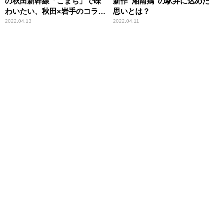
の秋田新幹線「こまち」で味
新作“湘南鶏”の駅弁に込めた
わいたい、秋田×岩手のコラボ
思いとは？
駅弁とは？
2022.04.13
2022.04.11