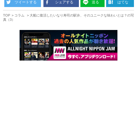
ツイートする
シェアする
送る
はてな
TOP
コラム
大船に復活したいなり寿司の駅弁、そのユニークな味わいとは？の写
真（3）