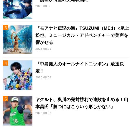
2026.08.08
『モアナと伝説の海』TSUZUMI（ME:I）×尾上
松也、ミュージカル・アドベンチャーで美声を
響かせる
2026.08.01
『中島健人のオールナイトニッポン』放送決
定！
2026.08.08
ヤクルト、奥川の完封勝利で連敗を止める！山
本昌氏「勝つにはこういう形しかない」
2026.08.07