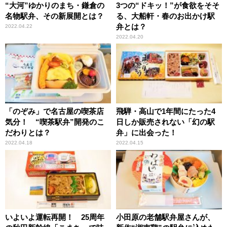
“大河”ゆかりのまち・鎌倉の
3つの“ドキッ！”が食欲をそそ
名物駅弁、その新展開とは？
る、大船軒・春のお出かけ駅
弁とは？
2022.04.22
2022.04.20
「のぞみ」で名古屋の喫茶店
飛騨・高山で1年間にたった4
気分！ “喫茶駅弁”開発のこ
日しか販売されない「幻の駅
だわりとは？
弁」に出会った！
2022.04.18
2022.04.15
いよいよ運転再開！ 25周年
小田原の老舗駅弁屋さんが、