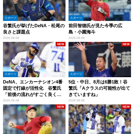
スポーツ
スポーツ
谷繁氏が挙げたDeNA・松尾の
前田智徳氏が見た今季の広
良さと課題点
島・小園海斗
2026.08.09
2026.08.09
NEW
NEW
スポーツ
スポーツ
DeNA、エンカーナシオン4番
5位・中日、8月は6勝1敗！谷
固定で打線が活性化 谷繁氏
繁氏「Aクラスの可能性が出て
「前後の流れがすごく良くな
きていますね」
りましたね」
2026.08.09
2026.08.08
NEW
NEW