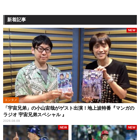
新着記事
NEW
エンタメ
「宇宙兄弟」の小山宙哉がゲスト出演！地上波特番『マンガの
ラジオ 宇宙兄弟スペシャル 』
2026.08.09
NEW
NEW