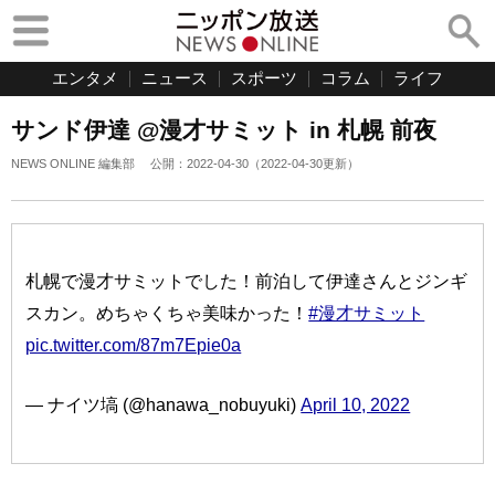
エンタメ
ニュース
スポーツ
コラム
ライフ
サンド伊達 @漫才サミット in 札幌 前夜
NEWS ONLINE 編集部
公開：
2022-04-30
（
2022-04-30
更新）
札幌で漫才サミットでした！前泊して伊達さんとジンギ
スカン。めちゃくちゃ美味かった！
#漫才サミット
pic.twitter.com/87m7Epie0a
— ナイツ塙 (@hanawa_nobuyuki)
April 10, 2022