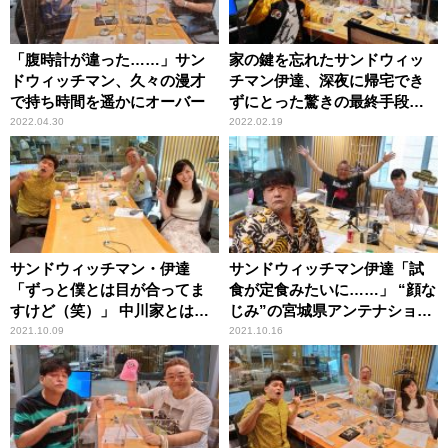
「腹時計が違った……」サン
家の鍵を忘れたサンドウィッ
ドウィッチマン、久々の漫才
チマン伊達、深夜に帰宅でき
で持ち時間を遥かにオーバー
ずにとった驚きの最終手段
「だって入れないんだもん」
2022.04.30
2022.02.19
サンドウィッチマン・伊達
サンドウィッチマン伊達「試
「ずっと僕とは目が合ってま
食が定食みたいに……」 “顔な
すけど（笑）」 中川家とは照
じみ”の宮城県アンテナショッ
れて目が合わせられないとい
プで受けた手厚い接客
2021.10.09
2021.10.16
う女性アナの告白にツッコミ