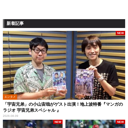
新着記事
NEW
エンタメ
「宇宙兄弟」の小山宙哉がゲスト出演！地上波特番『マンガの
ラジオ 宇宙兄弟スペシャル 』
2026.08.09
NEW
NEW