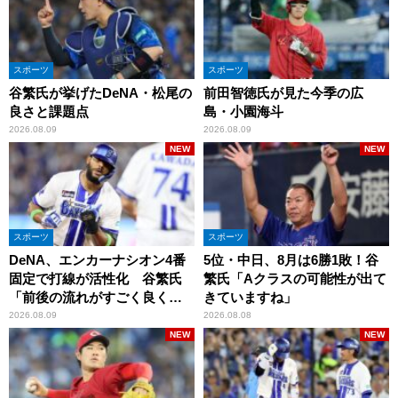
スポーツ
スポーツ
谷繁氏が挙げたDeNA・松尾の
前田智徳氏が見た今季の広
良さと課題点
島・小園海斗
2026.08.09
2026.08.09
NEW
NEW
スポーツ
スポーツ
DeNA、エンカーナシオン4番
5位・中日、8月は6勝1敗！谷
固定で打線が活性化 谷繁氏
繁氏「Aクラスの可能性が出て
「前後の流れがすごく良くな
きていますね」
りましたね」
2026.08.09
2026.08.08
NEW
NEW