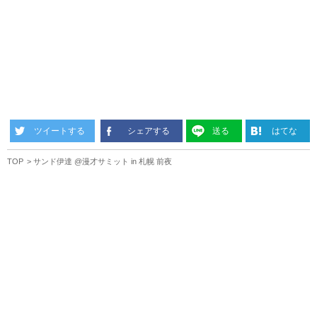
ツイートする
シェアする
送る
はてな
TOP
サンド伊達 @漫才サミット in 札幌 前夜