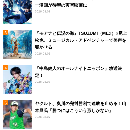
ー漫画が待望の実写映画に
2026.08.08
『モアナと伝説の海』TSUZUMI（ME:I）×尾上
松也、ミュージカル・アドベンチャーで美声を
響かせる
2026.08.01
『中島健人のオールナイトニッポン』放送決
定！
2026.08.08
ヤクルト、奥川の完封勝利で連敗を止める！山
本昌氏「勝つにはこういう形しかない」
2026.08.07