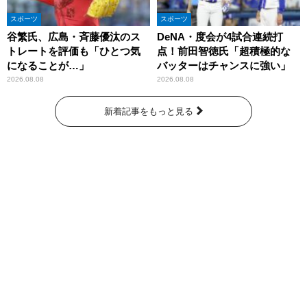
スポーツ
スポーツ
谷繁氏、広島・斉藤優汰のス
DeNA・度会が4試合連続打
トレートを評価も「ひとつ気
点！前田智徳氏「超積極的な
になることが…」
バッターはチャンスに強い」
2026.08.08
2026.08.08
新着記事をもっと見る