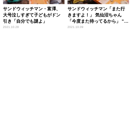
サンドウィッチマン・富澤、
サンドウィッチマン「また行
大号泣しすぎて子どもがドン
きますよ！」 気仙沼ちゃん
引き「自分でも謎よ」
「今度また待ってるから」 “東
北愛”トークが炸裂
2021.10.28
2021.10.09