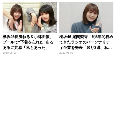
欅坂46長濱ねる＆小林由依、
櫻坂46 尾関梨香 約3年間務め
プールで“下着を忘れた”ある
てきたラジオのパーソナリテ
あるに共感「私もあった」
ィ卒業を発表「残り3週、私ら
しく楽しいラジオを」
2018.08.10
2022.05.08