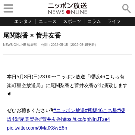
エンタメ
ニュース
スポーツ
コラム
ライフ
尾関梨香 × 菅井友香
NEWS ONLINE 編集部
公開：
2022-05-15
（
2022-05-15
更新）
本日5月8日(日)23:00〜ニッポン放送「櫻坂46こちら有
楽町星空放送局」に尾関梨香と菅井友香が出演致します
🌟
ぜひお聴きください🎙
#ニッポン放送
#櫻坂46こち星
#櫻
坂46
#尾関梨香
#菅井友香
https://t.co/qhNlnJTze4
pic.twitter.com/9MafX8wE8n