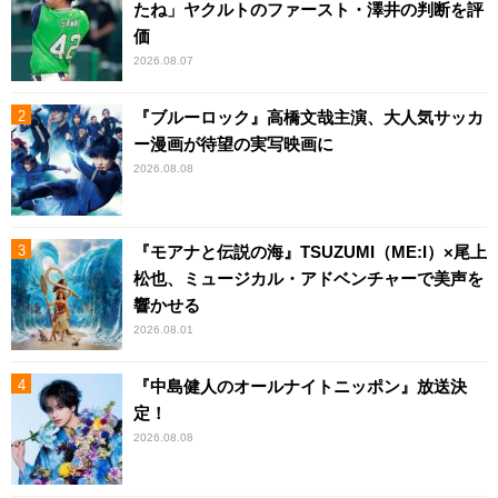
たね」ヤクルトのファースト・澤井の判断を評
価
2026.08.07
『ブルーロック』高橋文哉主演、大人気サッカ
ー漫画が待望の実写映画に
2026.08.08
『モアナと伝説の海』TSUZUMI（ME:I）×尾上
松也、ミュージカル・アドベンチャーで美声を
響かせる
2026.08.01
『中島健人のオールナイトニッポン』放送決
定！
2026.08.08