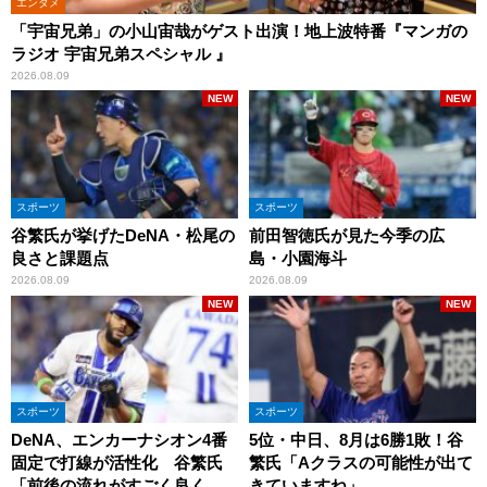
エンタメ
「宇宙兄弟」の小山宙哉がゲスト出演！地上波特番『マンガの
ラジオ 宇宙兄弟スペシャル 』
2026.08.09
NEW
NEW
スポーツ
スポーツ
谷繁氏が挙げたDeNA・松尾の
前田智徳氏が見た今季の広
良さと課題点
島・小園海斗
2026.08.09
2026.08.09
NEW
NEW
スポーツ
スポーツ
DeNA、エンカーナシオン4番
5位・中日、8月は6勝1敗！谷
固定で打線が活性化 谷繁氏
繁氏「Aクラスの可能性が出て
「前後の流れがすごく良くな
きていますね」