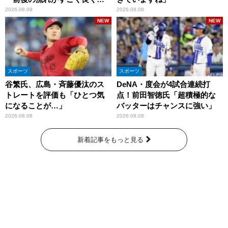
りましたね」
2026.08.09
2026.08.08
NEW
NEW
スポーツ
スポーツ
谷繁氏、広島・斉藤優汰のス
DeNA・度会が4試合連続打
トレートを評価も「ひとつ気
点！前田智徳氏「超積極的な
になることが…」
バッターはチャンスに強い」
2026.08.08
2026.08.08
新着記事をもっと見る