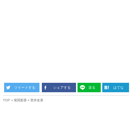
ツイートする
シェアする
送る
はてな
TOP
尾関梨香 × 菅井友香