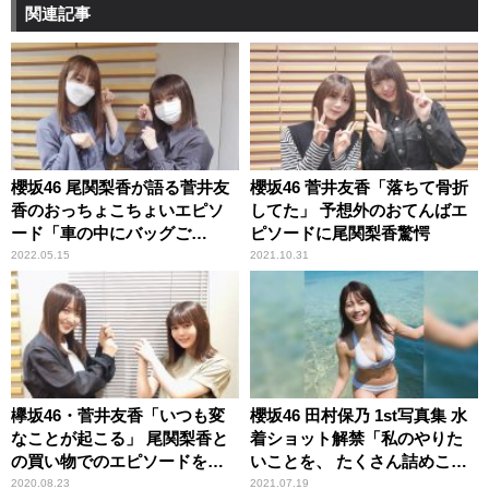
関連記事
櫻坂46 尾関梨香が語る菅井友
櫻坂46 菅井友香「落ちて骨折
香のおっちょこちょいエピソ
してた」 予想外のおてんばエ
ード「車の中にバッグご
ピソードに尾関梨香驚愕
と……」
2022.05.15
2021.10.31
欅坂46・菅井友香「いつも変
櫻坂46 田村保乃 1st写真集 水
なことが起こる」 尾関梨香と
着ショット解禁「私のやりた
の買い物でのエピソードを告
いことを、 たくさん詰めこん
白
でもらいました」
2020.08.23
2021.07.19