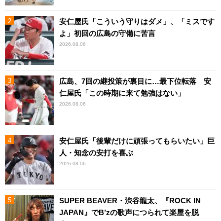
安仁屋氏「こういう守りはダメ」、「ミスです
よ」初回の広島の守備に苦言
2026.08.06
広島、7回の継投策が裏目に…最下位転落 安
仁屋氏「この時期に来て勉強はない」
2026.08.06
安仁屋氏「後輩だけに頑張ってもらいたい」巨
人・知念の安打を喜ぶ
2026.08.06
SUPER BEAVER・渋谷龍太、『ROCK IN
JAPAN』でB’zの歌声につられて楽屋を脱