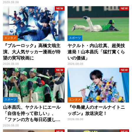
2026.08.08
NEW
NEW
エンタメ
スポーツ
『ブルーロック』高橋文哉主
ヤクルト・内山壮真、超美技
演、大人気サッカー漫画が待
連発！山本昌氏「猛打賞くら
望の実写映画に
いの価値」
2026.08.08
2026.08.08
NEW
NEW
スポーツ
エンタメ
山本昌氏、ヤクルトにエール
『中島健人のオールナイトニ
「自信を持って欲しい」、
ッポン』放送決定！
「ファンの方も毎日応援して
2026.08.08
くれています」
2026.08.08
NEW
NEW