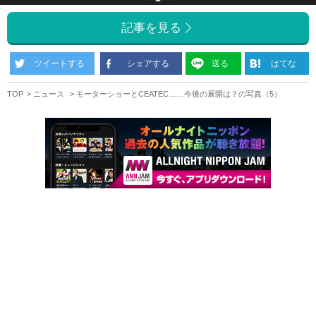
記事を見る
ツイートする
シェアする
送る
はてな
TOP
ニュース
モーターショーとCEATEC……今後の展開は？の写真（5）