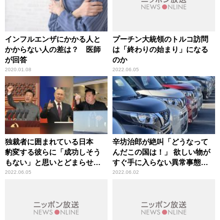
インフルエンザにかかる人と
プーチン大統領のトルコ訪問
かからない人の差は？ 医師
は「終わりの始まり」になる
が回答
のか
2020.01.08
2022.06.05
独裁者に囲まれている日本
辛坊治郎が絶叫「どうなって
豹変する彼らに「成功しそう
んだこの国は！」 欲しい物が
もない」と思いとどまらせる
すぐ手に入らない異常事態
のが抑止力
に……
2022.06.05
2022.06.02