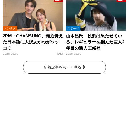
エンタメ
スポーツ
2PM・CHANSUNG、最近覚え
山本昌氏「役割は果たせてい
た日本語に大沢あかねがツッ
る」レギュラーを掴んだ巨人2
コミ
年目の新人王候補
2026.08.07
AD
2026.08.07
新着記事をもっと見る