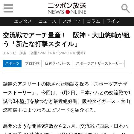
エンタメ
ニュース
スポーツ
コラム
ライフ
交流戦でアーチ量産！ 阪神・大山悠輔が狙
う「新たな打撃スタイル」
チャッピー加藤
公開：
2022-06-07
（
2022-06-07
更新）
スポーツ
プロ野球
阪神タイガース
スポーツアナザーストーリー
話題のアスリートの隠された物語を探る「スポーツアナザ
ーストーリー」。今回は、6月3日、日本ハムとの交流戦で1
試合3本塁打を放つなど最近絶好調、阪神タイガース・大山
悠輔選手にまつわるエピソードを紹介する。
悪夢のような開幕9連敗から2ヵ月。交流戦で西武・日本ハ