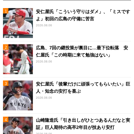
安仁屋氏「こういう守りはダメ」、「ミスです
よ」初回の広島の守備に苦言
2026.08.06
広島、7回の継投策が裏目に…最下位転落 安
仁屋氏「この時期に来て勉強はない」
2026.08.06
安仁屋氏「後輩だけに頑張ってもらいたい」巨
人・知念の安打を喜ぶ
2026.08.06
山崎隆造氏「引き出しがひとつあるんだなと実
証」巨人期待の高卒2年目が技あり安打
2026.08.06