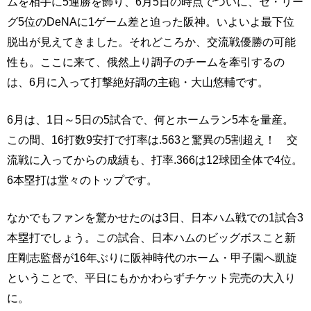
ムを相手に5連勝を飾り、6月5日の時点でついに、セ・リー
グ5位のDeNAに1ゲーム差と迫った阪神。いよいよ最下位
脱出が見えてきました。それどころか、交流戦優勝の可能
性も。ここに来て、俄然上り調子のチームを牽引するの
は、6月に入って打撃絶好調の主砲・大山悠輔です。
6月は、1日～5日の5試合で、何とホームラン5本を量産。
この間、16打数9安打で打率は.563と驚異の5割超え！ 交
流戦に入ってからの成績も、打率.366は12球団全体で4位。
6本塁打は堂々のトップです。
なかでもファンを驚かせたのは3日、日本ハム戦での1試合3
本塁打でしょう。この試合、日本ハムのビッグボスこと新
庄剛志監督が16年ぶりに阪神時代のホーム・甲子園へ凱旋
ということで、平日にもかかわらずチケット完売の大入り
に。