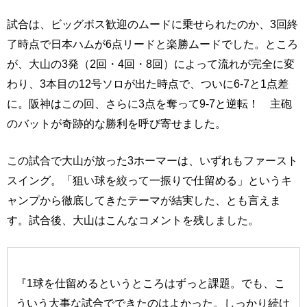
試合は、ビッグボス歓迎のムードに乗せられたのか、3回終
了時点で日本ハムが6点リードと楽勝ムードでした。ところ
が、大山の3発（2回・4回・8回）によって流れが完全に変
わり、3本目の12号ソロが出た時点で、ついに6-7と1点差
に。阪神はこの回、さらに3点を奪って9-7と逆転！ 主砲
のバットが奇跡的な勝利を呼び寄せました。
この試合で大山が放った3ホーマーは、いずれもファースト
スイング。「狙い球を絞って一振りで仕留める」というキ
ャンプから徹底してきたテーマが結実した、とも言えま
す。試合後、大山はこんなコメントを残しました。
『1球を仕留めるというところはずっと課題。でも、こ
ういう大事な試合でできたのはよかった。しっかり続け