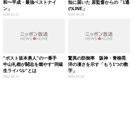
和〜平成・最強ベストナイ
知に届いた 原監督からの「1通
ン」
のLINE」
2020.02.17
2022.04.29
“ポスト坂本勇人”の一番手
驚異の防御率 阪神・青柳晃
中山礼都が闘志を燃やす“同級
洋の凄さを示す「もう1つの数
生ライバル”とは
字」
2022.05.21
2022.05.18