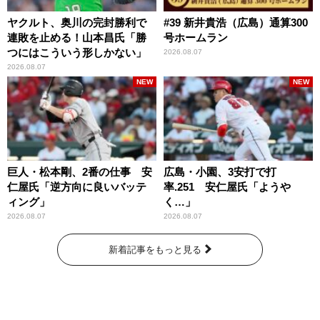
ヤクルト、奥川の完封勝利で
#39 新井貴浩（広島）通算300
連敗を止める！山本昌氏「勝
号ホームラン
つにはこういう形しかない」
2026.08.07
2026.08.07
NEW
NEW
巨人・松本剛、2番の仕事 安
広島・小園、3安打で打
仁屋氏「逆方向に良いバッテ
率.251 安仁屋氏「ようや
ィング」
く…」
2026.08.07
2026.08.07
新着記事をもっと見る