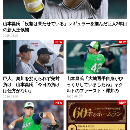
山本昌氏「役割は果たせている」レギュラーを掴んだ巨人2年目
の新人王候補
2026.08.07
NEW
NEW
巨人、奥川を捉えられず完封
山本昌氏「大城選手自身がび
負け 山本昌氏「今日の負け
っくりしていましたね」ヤク
は仕方がない」
ルトのファースト・澤井の判
断を評価
2026.08.07
2026.08.07
NEW
NEW