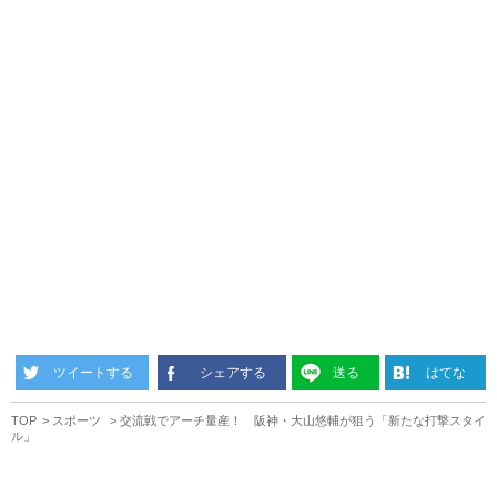
ツイートする
シェアする
送る
はてな
TOP
スポーツ
交流戦でアーチ量産！ 阪神・大山悠輔が狙う「新たな打撃スタイ
ル」