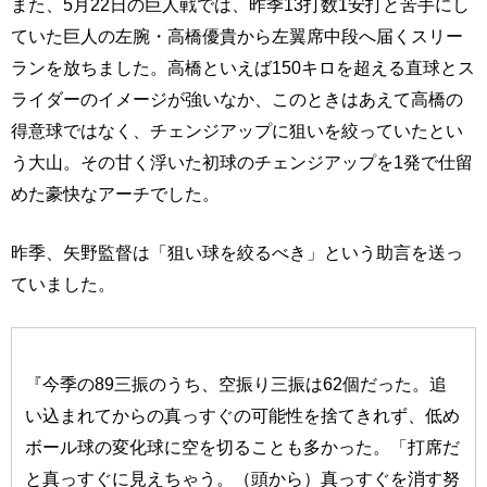
また、5月22日の巨人戦では、昨季13打数1安打と苦手にし
ていた巨人の左腕・高橋優貴から左翼席中段へ届くスリー
ランを放ちました。高橋といえば150キロを超える直球とス
ライダーのイメージが強いなか、このときはあえて高橋の
得意球ではなく、チェンジアップに狙いを絞っていたとい
う大山。その甘く浮いた初球のチェンジアップを1発で仕留
めた豪快なアーチでした。
昨季、矢野監督は「狙い球を絞るべき」という助言を送っ
ていました。
『今季の89三振のうち、空振り三振は62個だった。追
い込まれてからの真っすぐの可能性を捨てきれず、低め
ボール球の変化球に空を切ることも多かった。「打席だ
と真っすぐに見えちゃう。（頭から）真っすぐを消す努