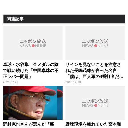
関連記事
卓球・水谷隼 金メダルの陰
サインを見ないことを注意さ
で戦い続けた「中国卓球の不
れた長嶋茂雄が言った名言
正ラバー問題」
「僕は、巨人軍の4番打者だ
よ。サインなんて、“打て”以
2021.07.27
2018.12.18
外に、あるわけないじゃな
い」
野村克也さんが選んだ「昭
野球現場を離れていた宮本和