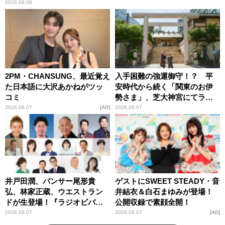
2026.08.08
2PM・CHANSUNG、最近覚え
入手困難の強運御守！？ 平
た日本語に大沢あかねがツッ
安時代から続く「関東のお伊
コミ
勢さま」、芝大神宮にてラン
パンプスが合格祈願！
2026.08.07
AD
2026.08.07
井戸田潤、パンサー尾形貴
ゲストにSWEET STEADY・音
弘、林家正蔵、ウエストラン
井結衣＆白石まゆみが登場！
ドが生登場！『ラジオビバリ
公開収録で素顔全開！
ー昼ズ』
2026.08.07
2026.08.07
AD