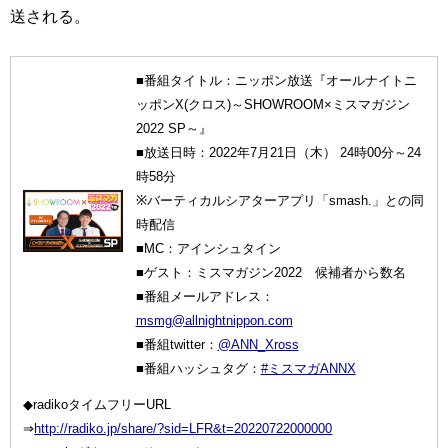
送される。
■番組タイトル：ニッポン放送『オールナイトニ
ッポンX(クロス)～SHOWROOM×ミスマガジン
2022 SP～』
■放送日時：2022年7月21日（木） 24時00分～24
時58分
※バーティカルシアターアプリ「smash.」との同
時配信
■MC：アインシュタイン
■ゲスト：ミスマガジン2022 候補者から数名
■番組メールアドレス：
msmg@allnightnippon.com
■番組twitter：
@ANN_Xross
■番組ハッシュタグ：
#ミスマガANNX
◆radikoタイムフリーURL
⇒
http://radiko.jp/share/?sid=LFR&t=20220722000000