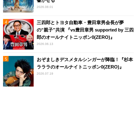
響かせる
2026.08.01
三四郎とトヨタ自動車・豊田章男会長が夢
の“親子”共演 『vs豊田章男 supported by 三四
郎のオールナイトニッポン0(ZERO)』
2026.06.13
おぞましきデスメタルシンガーが降臨！『杉本
ラララのオールナイトニッポン0(ZERO)』
2026.07.19