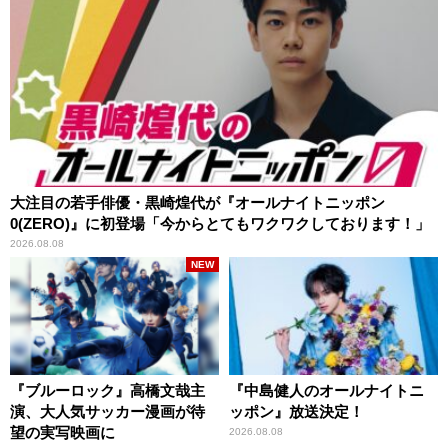
大注目の若手俳優・黒崎煌代が『オールナイトニッポン
0(ZERO)』に初登場「今からとてもワクワクしております！」
2026.08.08
NEW
『ブルーロック』高橋文哉主
『中島健人のオールナイトニ
演、大人気サッカー漫画が待
ッポン』放送決定！
望の実写映画に
2026.08.08