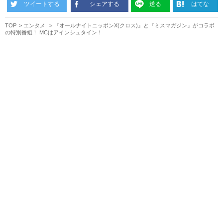
ツイートする
シェアする
送る
はてな
TOP
エンタメ
『オールナイトニッポンX(クロス)』と『ミスマガジン』がコラボ
の特別番組！ MCはアインシュタイン！