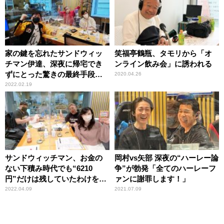
家の鍵を忘れたサンドウィッ
笑福亭鶴瓶、タモリから「オ
チマン伊達、深夜に帰宅でき
ンライン飲み会」に誘われる
ずにとった驚きの最終手段
2020.04.26
「だって入れないんだもん」
2022.02.19
サンドウィッチマン、お金の
岡村vs矢部 深夜の“ハーレー論
ない下積み時代でも“6210
争”が勃発「全てのハーレーフ
円”だけは残していたわけを明
ァンに謝罪します！」
かす「いくらお金がなくて
2022.04.09
2021.07.09
も……」