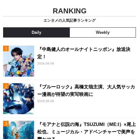
RANKING
エンタメの人気記事ランキング
Daily
Weekly
『中島健人のオールナイトニッポン』放送決
定！
2026.08.08
『ブルーロック』高橋文哉主演、大人気サッカ
ー漫画が待望の実写映画に
2026.08.08
『モアナと伝説の海』TSUZUMI（ME:I）×尾上
松也、ミュージカル・アドベンチャーで美声を