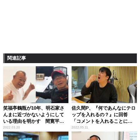
関連記事
笑福亭鶴瓶が10年、明石家さ
佐久間P、『何であんなにテロ
んまに近づかないようにして
ップを入れるの？』に回答
いる理由を明かす 間寛平も
「コメントを入れることによ
理解
って……」
2022.03.20
2022.05.11