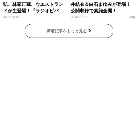
弘、林家正蔵、ウエストラン
井結衣＆白石まゆみが登場！
ドが生登場！『ラジオビバリ
公開収録で素顔全開！
ー昼ズ』
2026.08.07
2026.08.07
AD
新着記事をもっと見る