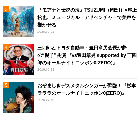
『モアナと伝説の海』TSUZUMI（ME:I）×尾上
松也、ミュージカル・アドベンチャーで美声を
響かせる
2026.08.01
三四郎とトヨタ自動車・豊田章男会長が夢
の“親子”共演 『vs豊田章男 supported by 三四
郎のオールナイトニッポン0(ZERO)』
2026.06.13
おぞましきデスメタルシンガーが降臨！『杉本
ラララのオールナイトニッポン0(ZERO)』
2026.07.19