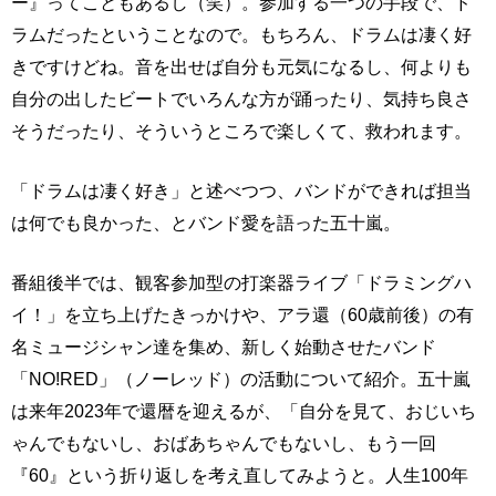
ー』ってこともあるし（笑）。参加する一つの手段で、ド
ラムだったということなので。もちろん、ドラムは凄く好
きですけどね。音を出せば自分も元気になるし、何よりも
自分の出したビートでいろんな方が踊ったり、気持ち良さ
そうだったり、そういうところで楽しくて、救われます。
「ドラムは凄く好き」と述べつつ、バンドができれば担当
は何でも良かった、とバンド愛を語った五十嵐。
番組後半では、観客参加型の打楽器ライブ「ドラミングハ
イ！」を立ち上げたきっかけや、アラ還（60歳前後）の有
名ミュージシャン達を集め、新しく始動させたバンド
「NO!RED」（ノーレッド）の活動について紹介。五十嵐
は来年2023年で還暦を迎えるが、「自分を見て、おじいち
ゃんでもないし、おばあちゃんでもないし、もう一回
『60』という折り返しを考え直してみようと。人生100年