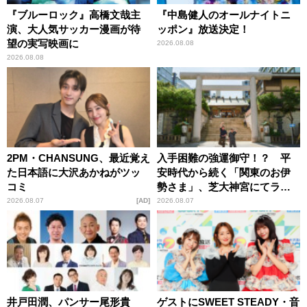
『ブルーロック』高橋文哉主
『中島健人のオールナイトニ
演、大人気サッカー漫画が待
ッポン』放送決定！
望の実写映画に
2026.08.08
2026.08.08
2PM・CHANSUNG、最近覚え
入手困難の強運御守！？ 平
た日本語に大沢あかねがツッ
安時代から続く「関東のお伊
コミ
勢さま」、芝大神宮にてラン
パンプスが合格祈願！
2026.08.07
AD
2026.08.07
井戸田潤、パンサー尾形貴
ゲストにSWEET STEADY・音