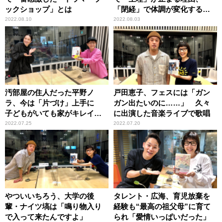
ックショップ」とは
「閉経」で体調が変化する理
由
2022.08.10
2022.08.03
汚部屋の住人だった平野ノ
戸田恵子、フェスには「ガン
ラ、今は「片づけ」上手に
ガン出たいのに……」 久々
子どもがいても家がキレイな
に出演した音楽ライブで歌唱
習慣とは
2022.07.25
2022.07.20
やついいちろう、大学の後
タレント・広海、育児放棄を
輩・ナイツ塙は「鳴り物入り
経験も“最高の祖父母”に育て
で入って来たんですよ」
られ「愛情いっぱいだった」