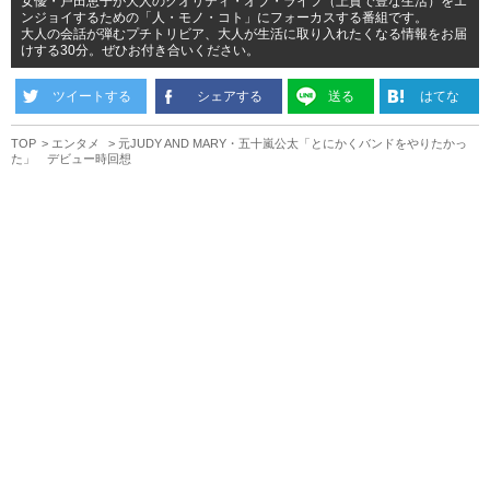
女優・戸田恵子が大人のクオリティ・オブ・ライフ（上質で豊な生活）をエ
ンジョイするための「人・モノ・コト」にフォーカスする番組です。
大人の会話が弾むプチトリビア、大人が生活に取り入れたくなる情報をお届
けする30分。ぜひお付き合いください。
ツイートする
シェアする
送る
はてな
TOP
エンタメ
元JUDY AND MARY・五十嵐公太「とにかくバンドをやりたかっ
た」 デビュー時回想