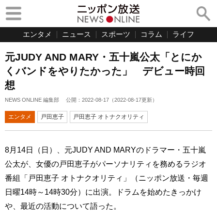
エンタメ
ニュース
スポーツ
コラム
ライフ
元JUDY AND MARY・五十嵐公太「とにか
くバンドをやりたかった」 デビュー時回
想
NEWS ONLINE 編集部
公開：
2022-08-17
（
2022-08-17
更新）
エンタメ
戸田恵子
戸田恵子 オトナクオリティ
8月14日（日）、元JUDY AND MARYのドラマー・五十嵐
公太が、女優の戸田恵子がパーソナリティを務めるラジオ
番組「戸田恵子 オトナクオリティ」（ニッポン放送・毎週
日曜14時～14時30分）に出演。ドラムを始めたきっかけ
や、最近の活動について語った。