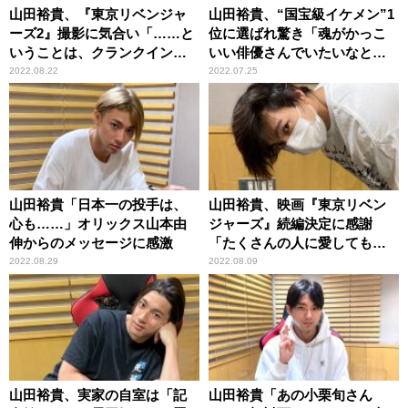
山田裕貴、『東京リベンジャ
山田裕貴、“国宝級イケメン”1
ーズ2』撮影に気合い「……と
位に選ばれ驚き「魂がかっこ
いうことは、クランクインし
いい俳優さんでいたいなと思
ました！」
います」
2022.08.22
2022.07.25
山田裕貴「日本一の投手は、
山田裕貴、映画『東京リベン
心も……」オリックス山本由
ジャーズ』続編決定に感謝
伸からのメッセージに感激
「たくさんの人に愛してもら
って」
2022.08.29
2022.08.09
山田裕貴、実家の自室は「記
山田裕貴「あの小栗旬さん