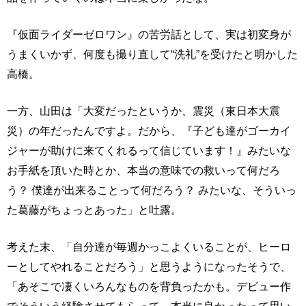
『仮面ライダーゼロワン』の苦労話として、実は初変身が
うまくいかず、何度も撮り直して“洗礼”を受けたと明かした
高橋。
一方、山田は「大変だったというか、震災（東日本大震
災）の年だったんですよ。だから、『子ども達がゴーカイ
ジャーが助けに来てくれるって信じています！』みたいな
お手紙を頂いた時とか、本当の意味での救いって何だろ
う？ 僕達が出来ることって何だろう？ みたいな、そういっ
た葛藤がちょっとあった」と吐露。
考えた末、「自分達が毎週かっこよくいることが、ヒーロ
ーとしてやれることだろう」と思うようになったそうで、
「あそこで凄くいろんなものを背負ったかも。デビュー作
でそういう経験させてもらって、本当に良かったって思い