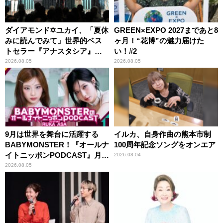
ダイアモンド✡ユカイ、「夏休
GREEN×EXPO 2027まであと8
みに読んでみて」世界的ベス
ヶ月！“花博”の魅力届けた
トセラー『アナスタシア』を
い！#2
紹介
2026.08.05
2026.08.05
9月は世界を舞台に活躍する
イルカ、自身作曲の熊本市制
BABYMONSTER！『オールナ
100周年記念ソングをオンエア
イトニッポンPODCAST』月替
2026.08.04
わりパーソナリティ
2026.08.05