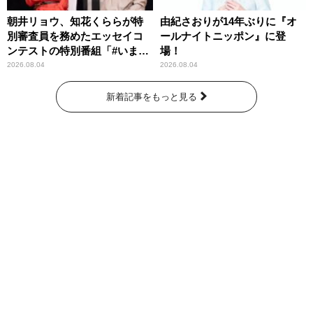
朝井リョウ、知花くららが特
由紀さおりが14年ぶりに『オ
別審査員を務めたエッセイコ
ールナイトニッポン』に登
ンテストの特別番組「#いまあ
場！
なたに伝えたいこと」
2026.08.04
2026.08.04
新着記事をもっと見る