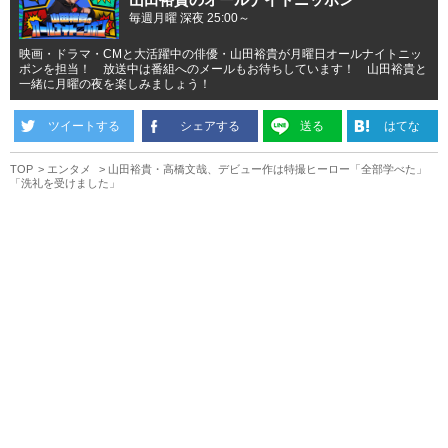
毎週月曜 深夜 25:00～
映画・ドラマ・CMと大活躍中の俳優・山田裕貴が月曜日オールナイトニッ
ポンを担当！ 放送中は番組へのメールもお待ちしています！ 山田裕貴と
一緒に月曜の夜を楽しみましょう！
ツイートする
シェアする
送る
はてな
TOP
エンタメ
山田裕貴・高橋文哉、デビュー作は特撮ヒーロー「全部学べた」
「洗礼を受けました」