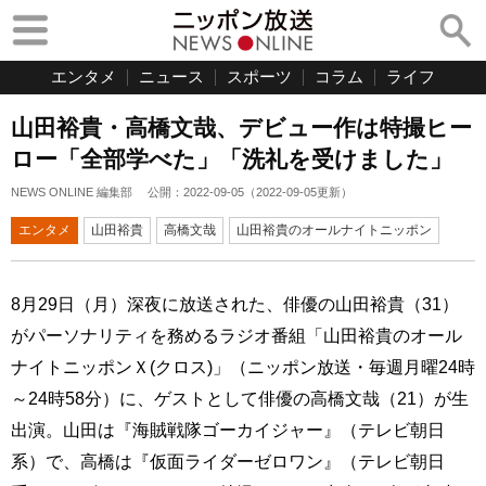
エンタメ
ニュース
スポーツ
コラム
ライフ
山田裕貴・高橋文哉、デビュー作は特撮ヒー
ロー「全部学べた」「洗礼を受けました」
NEWS ONLINE 編集部
公開：
2022-09-05
（
2022-09-05
更新）
エンタメ
山田裕貴
高橋文哉
山田裕貴のオールナイトニッポン
8月29日（月）深夜に放送された、俳優の山田裕貴（31）
がパーソナリティを務めるラジオ番組「山田裕貴のオール
ナイトニッポンＸ(クロス)」（ニッポン放送・毎週月曜24時
～24時58分）に、ゲストとして俳優の高橋文哉（21）が生
出演。山田は『海賊戦隊ゴーカイジャー』（テレビ朝日
系）で、高橋は『仮面ライダーゼロワン』（テレビ朝日