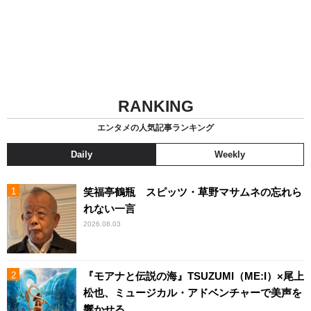
RANKING
エンタメの人気記事ランキング
Daily
Weekly
笑福亭鶴瓶 スピッツ・草野マサムネの忘れら
れない一言
2026.08.03
『モアナと伝説の海』TSUZUMI（ME:I）×尾上
松也、ミュージカル・アドベンチャーで美声を
響かせる