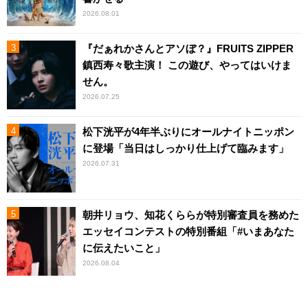
2026.08.01
『だぁれかさんとアソぼ？』FRUITS ZIPPER
鎮西寿々歌主演！ この遊び、やってはいけま
せん。
2026.07.25
松下洸平が4年半ぶりにオールナイトニッポン
に登場「当日はしっかり仕上げて臨みます」
2026.07.31
朝井リョウ、知花くららが特別審査員を務めた
エッセイコンテストの特別番組「#いまあなた
に伝えたいこと」
2026.08.04