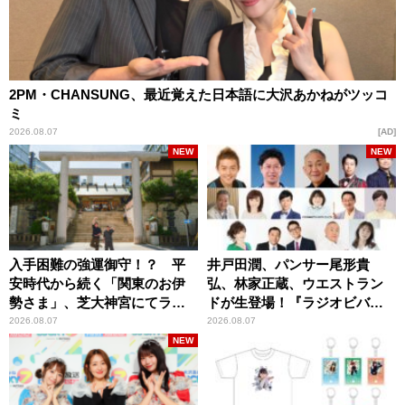
2PM・CHANSUNG、最近覚えた日本語に大沢あかねがツッコ
ミ
2026.08.07
AD
NEW
NEW
入手困難の強運御守！？ 平
井戸田潤、パンサー尾形貴
安時代から続く「関東のお伊
弘、林家正蔵、ウエストラン
勢さま」、芝大神宮にてラン
ドが生登場！『ラジオビバリ
パンプスが合格祈願！
ー昼ズ』
2026.08.07
2026.08.07
NEW