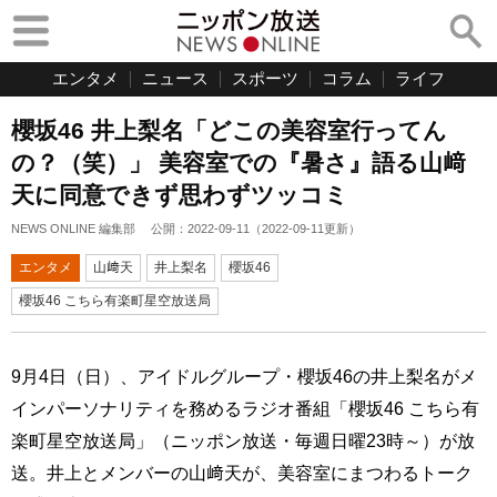
エンタメ
ニュース
スポーツ
コラム
ライフ
櫻坂46 井上梨名「どこの美容室行ってん
の？（笑）」 美容室での『暑さ』語る山﨑
天に同意できず思わずツッコミ
NEWS ONLINE 編集部
公開：
2022-09-11
（
2022-09-11
更新）
エンタメ
山﨑天
井上梨名
櫻坂46
櫻坂46 こちら有楽町星空放送局
9月4日（日）、アイドルグループ・櫻坂46の井上梨名がメ
インパーソナリティを務めるラジオ番組「櫻坂46 こちら有
楽町星空放送局」（ニッポン放送・毎週日曜23時～）が放
送。井上とメンバーの山﨑天が、美容室にまつわるトーク