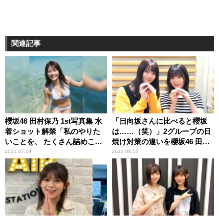
関連記事
櫻坂46 田村保乃 1st写真集 水
「日向坂さんに比べると櫻坂
着ショット解禁「私のやりた
は……（笑）」2グループの日
いことを、 たくさん詰めこん
焼け対策の違いを櫻坂46 田村
でもらいました」
保乃＆尾関梨香が振り返る
2021.07.19
2021.08.15