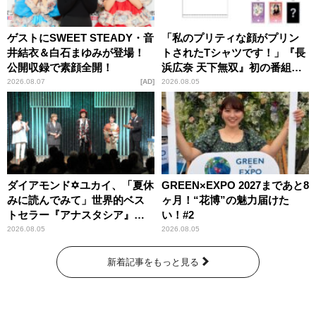
ゲストにSWEET STEADY・音
「私のプリティな顔がプリン
井結衣＆白石まゆみが登場！
トされたTシャツです！」『長
公開収録で素顔全開！
浜広奈 天下無双』初の番組グ
ッズ発売
2026.08.07
AD
2026.08.05
ダイアモンド✡ユカイ、「夏休
GREEN×EXPO 2027まであと8
みに読んでみて」世界的ベス
ヶ月！“花博”の魅力届けた
トセラー『アナスタシア』を
い！#2
紹介
2026.08.05
2026.08.05
新着記事をもっと見る