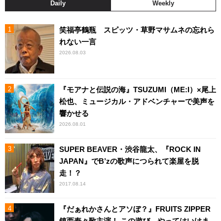
Daily
Weekly
笑福亭鶴瓶 スピッツ・草野マサムネの忘れら
れない一言
2026.08.03
『モアナと伝説の海』TSUZUMI（ME:I）×尾上
松也、ミュージカル・アドベンチャーで美声を
響かせる
2026.08.01
SUPER BEAVER・渋谷龍太、『ROCK IN
JAPAN』でB’zの歌声につられて楽屋を脱
走！？
2017.08.14
『だぁれかさんとアソぼ？』FRUITS ZIPPER
鎮西寿々歌主演！ この遊び、やってはいけま