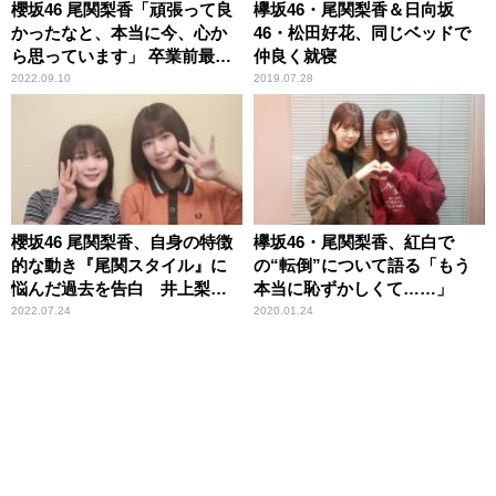
櫻坂46 尾関梨香「頑張って良
欅坂46・尾関梨香＆日向坂
かったなと、本当に今、心か
46・松田好花、同じベッドで
ら思っています」 卒業前最後
仲良く就寝
の『オールナイトニッポン』
2022.09.10
2019.07.28
で『ラジオ』という存在に感
謝
櫻坂46 尾関梨香、自身の特徴
欅坂46・尾関梨香、紅白で
的な動き『尾関スタイル』に
の“転倒”について語る「もう
悩んだ過去を告白 井上梨名
本当に恥ずかしくて……」
「みんな大好きですよ～？」
2022.07.24
2020.01.24