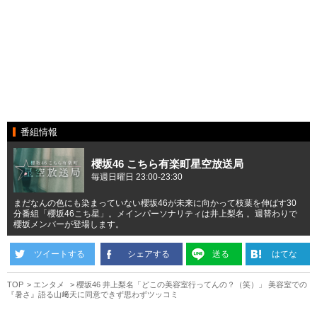
番組情報
櫻坂46 こちら有楽町星空放送局
毎週日曜日 23:00-23:30
まだなんの色にも染まっていない櫻坂46が未来に向かって枝葉を伸ばす30
分番組「櫻坂46こち星」。メインパーソナリティは井上梨名 。週替わりで
櫻坂メンバーが登場します。
ツイートする
シェアする
送る
はてな
TOP
エンタメ
櫻坂46 井上梨名「どこの美容室行ってんの？（笑）」 美容室での
『暑さ』語る山﨑天に同意できず思わずツッコミ