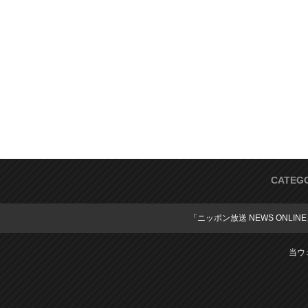
CATEG
「ニッポン放送 NEWS ONLIN
当ウ