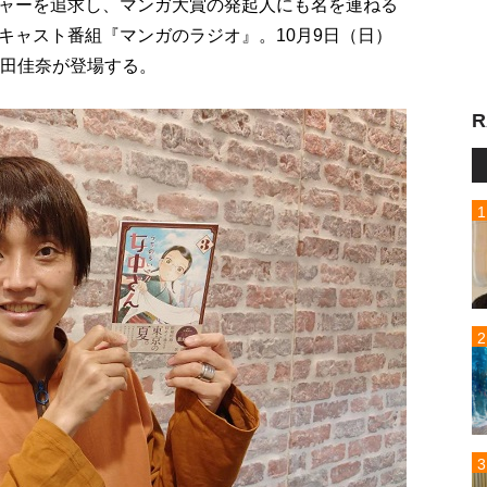
ャーを追求し、マンガ大賞の発起人にも名を連ねる
キャスト番組『マンガのラジオ』。10月9日（日）
長田佳奈が登場する。
R