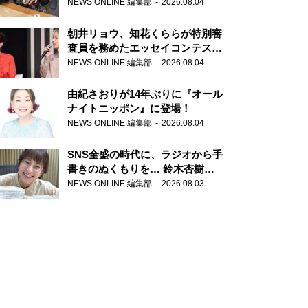
NEWS ONLINE 編集部
2026.08.04
朝井リョウ、知花くららが特別審
査員を務めたエッセイコンテスト
の特別番組「#いまあなたに伝え
NEWS ONLINE 編集部
2026.08.04
たいこと」
由紀さおりが14年ぶりに『オール
ナイトニッポン』に登場！
NEWS ONLINE 編集部
2026.08.04
SNS全盛の時代に、ラジオから手
書きのぬくもりを… 鈴木杏樹の
直筆はがきが届く！
NEWS ONLINE 編集部
2026.08.03
『MUSIC10』こちら有楽町駅前
郵便局