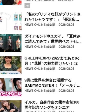
AD
「私のプリティな顔がプリントさ
れたTシャツです！」『長浜広奈
天下無双』初の番組グッズ発売
NEWS ONLINE 編集部
2026.08.05
ダイアモンド✡ユカイ、「夏休み
に読んでみて」世界的ベストセラ
ー『アナスタシア』を紹介
NEWS ONLINE 編集部
2026.08.05
GREEN×EXPO 2027まであと8ヶ
月！“花博”の魅力届けたい！#2
NEWS ONLINE 編集部
2026.08.05
9月は世界を舞台に活躍する
BABYMONSTER！『オールナイ
トニッポンPODCAST』月替わり
NEWS ONLINE 編集部
2026.08.05
パーソナリティ
イルカ、自身作曲の熊本市制100
周年記念ソングをオンエア