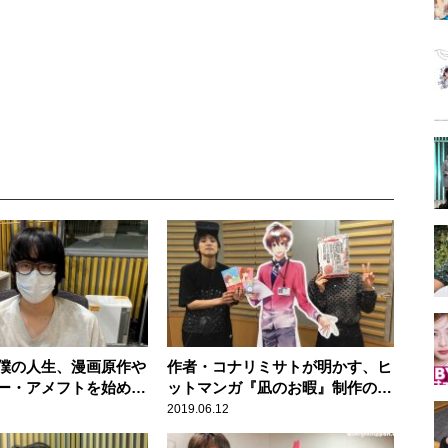
僕の人生、漫画原作や
作者・コナリミサトが明かす、ヒ
ー・アメフトを始めた
ットマンガ『凪のお暇』制作の秘
愛読漫画を振り返る
密
2019.06.12