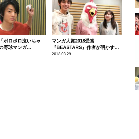
「ボロボロ泣いちゃ
マンガ大賞2018受賞
の野球マンガ
『BEASTARS』作者が明かす、
R」への愛が止まらず
執筆のきっかけ
2018.03.29