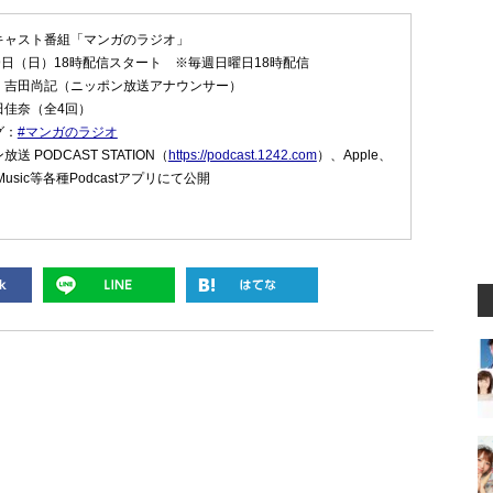
キャスト番組「マンガのラジオ」
9日（日）18時配信スタート ※毎週日曜日18時配信
：吉田尚記（ニッポン放送アナウンサー）
田佳奈（全4回）
グ：
#マンガのラジオ
 PODCAST STATION（
https://podcast.1242.com
）、Apple、
onMusic等各種Podcastアプリにて公開