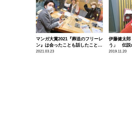
マンガ大賞2021『葬送のフリーレ
伊藤健太郎
ン』は会ったことも話したことも
う」 伝説
ない2人の作者が描いていた？
「MAJO
2021.03.23
2019.11.20