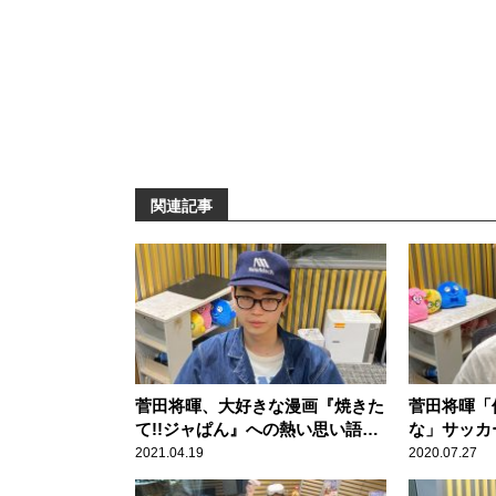
関連記事
菅田将暉、大好きな漫画『焼きた
菅田将暉「
て!!ジャぱん』への熱い思い語
な」サッカ
る 作者もツイッターで反応
きっかけの
2021.04.19
2020.07.27