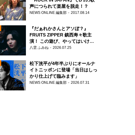
声につられて楽屋を脱走！？
NEWS ONLINE 編集部
2017.08.14
『だぁれかさんとアソぼ？』
FRUITS ZIPPER 鎮西寿々歌主
演！ この遊び、やってはいけま
せん。
八雲 ふみね
2026.07.25
N
松下洸平が4年半ぶりにオールナ
イトニッポンに登場「当日はしっ
かり仕上げて臨みます」
NEWS ONLINE 編集部
2026.07.31
N