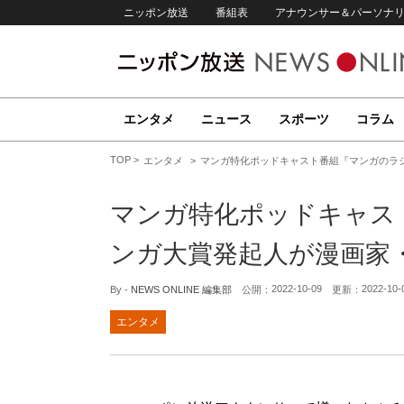
ニッポン放送
番組表
アナウンサー＆パーソナ
エンタメ
ニュース
スポーツ
コラム
TOP
エンタメ
マンガ特化ポッドキャスト番組『マンガのラ
マンガ特化ポッドキャス
ンガ大賞発起人が漫画家
2022-10-09
2022-10-
By -
NEWS ONLINE 編集部
公開：
更新：
エンタメ