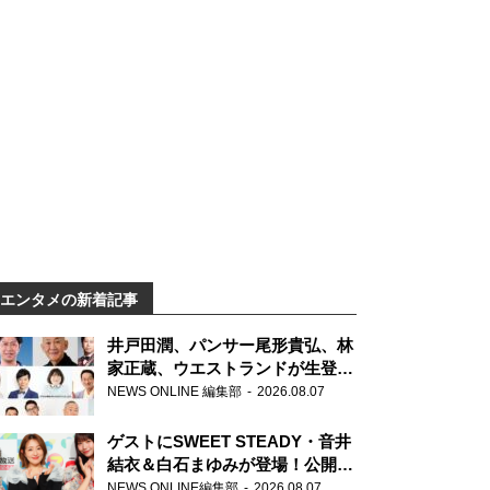
エンタメの新着記事
井戸田潤、パンサー尾形貴弘、林
家正蔵、ウエストランドが生登
場！『ラジオビバリー昼ズ』
NEWS ONLINE 編集部
2026.08.07
ゲストにSWEET STEADY・音井
結衣＆白石まゆみが登場！公開収
録で素顔全開！
NEWS ONLINE編集部
2026.08.07