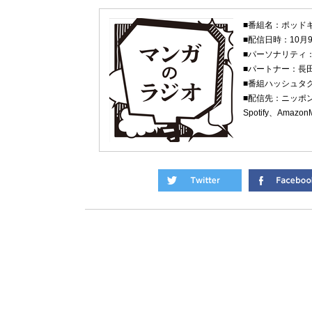
■番組名：ポッド
■配信日時：10月
■パーソナリティ
■パートナー：長
■番組ハッシュタ
■配信先：ニッポン放送
Spotify、Amaz