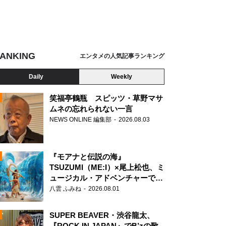
ANKING
エンタメの人気記事ランキング
Daily
Weekly
笑福亭鶴瓶 スピッツ・草野マサ
ムネの忘れられない一言
NEWS ONLINE 編集部
2026.08.03
N
『モアナと伝説の海』
TSUZUMI（ME:I）×尾上松也、ミ
ュージカル・アドベンチャーで美
声を響かせる
八雲 ふみね
2026.08.01
SUPER BEAVER・渋谷龍太、
『ROCK IN JAPAN』でB’zの歌