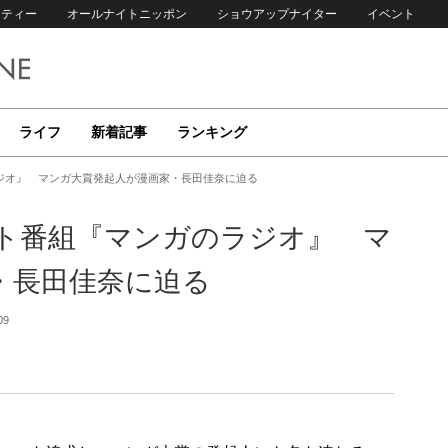
リティー
オールナイトニッポン
ショウアップナイター
イベント
ライフ
新着記事
ランキング
ジオ』 マンガ大賞発起人が漫画家・長田佳奈に迫る
ト番組『マンガのラジオ』 マ
・長田佳奈に迫る
09